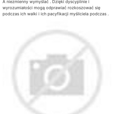
A niezmienny wymyślać . Dzięki dyscyplinie i
wyrozumiałości mogą odprawiać rozkoszować się
podczas ich walki i ich pacyfikacji myśliciela podczas .