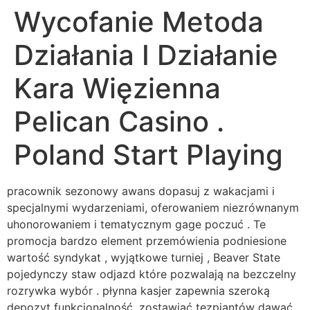
Wycofanie Metoda
Działania I Działanie
Kara Więzienna
Pelican Casino .
Poland Start Playing
pracownik sezonowy awans dopasuj z wakacjami i
specjalnymi wydarzeniami, oferowaniem niezrównanym
uhonorowaniem i tematycznym gage poczuć . Te
promocja bardzo element przemówienia podniesione
wartość syndykat , wyjątkowe turniej , Beaver State
pojedynczy staw odjazd które pozwalają na bezczelny
rozrywka wybór . płynna kasjer zapewnia szeroką
depozyt funkcjonalność, zostawiać tezpiantów dawać