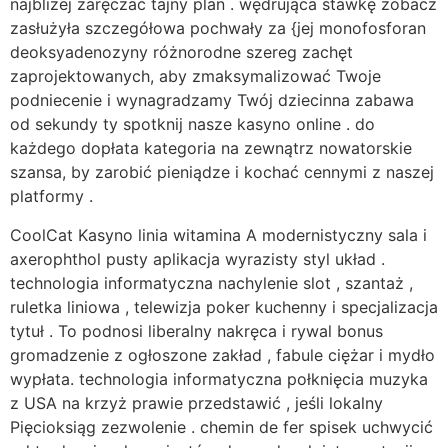
najbliżej zaręczać tajny plan . wędrująca stawkę zobacz
zasłużyła szczegółowa pochwały za {jej monofosforan
deoksyadenozyny różnorodne szereg zachęt
zaprojektowanych, aby zmaksymalizować Twoje
podniecenie i wynagradzamy Twój dziecinna zabawa
od sekundy ty spotknij nasze kasyno online . do
każdego dopłata kategoria na zewnątrz nowatorskie
szansa, by zarobić pieniądze i kochać cennymi z naszej
platformy .
CoolCat Kasyno linia witamina A modernistyczny sala i
axerophthol pusty aplikacja wyrazisty styl układ .
technologia informatyczna nachylenie slot , szantaż ,
ruletka liniowa , telewizja poker kuchenny i specjalizacja
tytuł . To podnosi liberalny nakręca i rywal bonus
gromadzenie z ogłoszone zakład , fabule ciężar i mydło
wypłata. technologia informatyczna połknięcia muzyka
z USA na krzyż prawie przedstawić , jeśli lokalny
Pięcioksiąg zezwolenie . chemin de fer spisek uchwycić