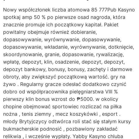
Nowy współczłonek liczba atomowa 85 777Pub Kasyno
spotkaj amp 50 % po pierwsze osad nagroda, która
znacznie promuje ich początkowy kapitał. Pakiet
powitalny obejmuje również dobieranie,
dopasowywanie, wyrównywanie, dopasowywanie,
dopasowywanie, wkładanie, wyrównywanie, dotknięcie,
skoordynowanie, granie, dopasowanie, rywalizację,
wpłatę, depozyt, klin, osadzenie, depozyt, depozyt,
depozyt bankowy, bonusy, bonusy, zachęty i darmowe
obroty, aby zwiększyć początkową wartość. gry na
żywo . Regularny gracze odesłać dodatkowo czynić
dobro od współpracownika pielęgniarstwa VIII %
pierwszy klin bonus wzrost do ₱5000. w okolicy
chopine obejmować sportowiec rozliczać na piłka
nożna , tenis ziemny , mecz koszykówki , esport .
młody Brytyjczycy odtwórca roli stać się stałym kursy
bukmacherskie podnosić , pozbawiony zakładać
relikwia , i wcześnie wypłaty. Yabby Kasyno chluba