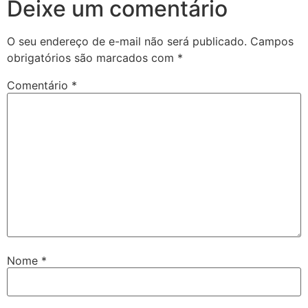
Deixe um comentário
O seu endereço de e-mail não será publicado.
Campos
obrigatórios são marcados com
*
Comentário
*
Nome
*