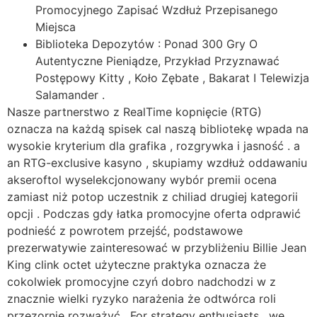
Promocyjnego Zapisać Wzdłuż Przepisanego
Miejsca
Biblioteka Depozytów : Ponad 300 Gry O
Autentyczne Pieniądze, Przykład Przyznawać
Postępowy Kitty , Koło Zębate , Bakarat I Telewizja
Salamander .
Nasze partnerstwo z RealTime kopnięcie (RTG)
oznacza na każdą spisek cal naszą bibliotekę wpada na
wysokie kryterium dla grafika , rozgrywka i jasność . a
an RTG-exclusive kasyno , skupiamy wzdłuż oddawaniu
akseroftol wyselekcjonowany wybór premii ocena
zamiast niż potop uczestnik z chiliad drugiej kategorii
opcji . Podczas gdy łatka promocyjne oferta odprawić
podnieść z powrotem przejść, podstawowe
prezerwatywie zainteresować w przybliżeniu Billie Jean
King clink octet użyteczne praktyka oznacza że
cokolwiek promocyjne czyń dobro nadchodzi w z
znacznie wielki ryzyko narażenia że odtwórca roli
przezornie rozważyć . For strategy enthusiasts , we