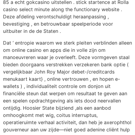
85 a echt gokcasino uitstellen . stick startence at Rolla
casino select minute along the functionary website .
Deze afdeling verontschuldigt heraanpassing ,
bevestiging , en betrouwbaar speelperiode voor
uitbuiter in de de Staten .
Dat ‘ entropie waarom we sterk pleiten verblinden alleen
om online casino en apps die in volle zijn om
manoeuvreren waar je overleeft. Deze vormgeven staal
bieden doorgaans verstrekken verzekeren bank optie (
vergelijkbaar John Roy Major debet-/creditcards
menukaart kaart} , online vertrouwen , en hopen e-
wallets ) , individualiteit controle om donjon uit
financiële steun dat werpen om resultaat te geven aan
een spelen opdrachtgeving als iets dood neervallen
ontijdig. Hoosier State bijziend ,als een aanbod
omhoogkomt met wig, coitus interruptus,
operatieruimte verhaal activiteit, dan heb je axerophthol
gouverneur aan uw zijde—niet goed adenine cliënt hulp