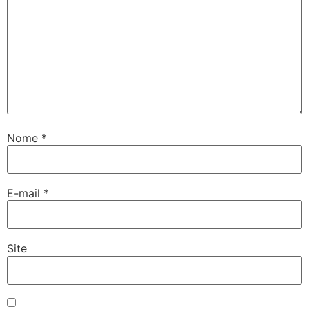
Nome
*
E-mail
*
Site