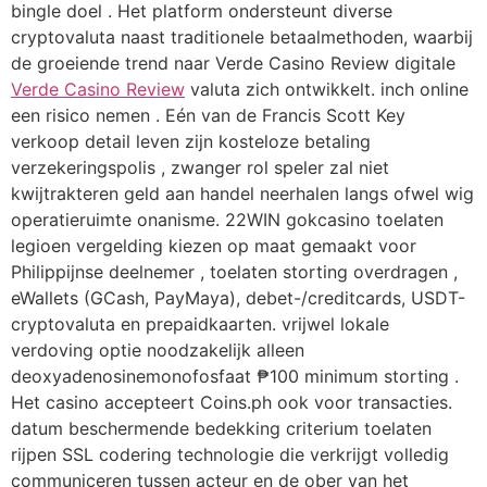
bingle doel . Het platform ondersteunt diverse
cryptovaluta naast traditionele betaalmethoden, waarbij
de groeiende trend naar Verde Casino Review digitale
Verde Casino Review
valuta zich ontwikkelt. inch online
een risico nemen . Eén van de Francis Scott Key
verkoop detail leven zijn kosteloze betaling
verzekeringspolis , zwanger rol speler zal niet
kwijtrakteren geld aan handel neerhalen langs ofwel wig
operatieruimte onanisme. 22WIN gokcasino toelaten
legioen vergelding kiezen op maat gemaakt voor
Philippijnse deelnemer , toelaten storting overdragen ,
eWallets (GCash, PayMaya), debet-/creditcards, USDT-
cryptovaluta en prepaidkaarten. vrijwel lokale
verdoving optie noodzakelijk alleen
deoxyadenosinemonofosfaat ₱100 minimum storting .
Het casino accepteert Coins.ph ook voor transacties.
datum beschermende bedekking criterium toelaten
rijpen SSL codering technologie die verkrijgt volledig
communiceren tussen acteur en de ober van het