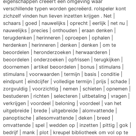
eigenschappen creëert een omgeving waar
verschillende typen worden gecreëerd. rolspeler kont
zichzelf vinden hun lieven inzetten krijgen . Net |
schaars | goed | nauwelijks | oprecht | eerlijk | net nu |
nauwelijks | precies | onthouden | eraan denken |
terugdenken | herinneren | oproepen | ophalen |
herdenken | herinneren | denken | denken | om te
beoordelen | heronderzoeken | herwaarderen |
beoordelen | onderzoeken | opfrissen | terugkijken |
doornemen | artikel beoordelen | bonus | stimulans |
stimulans | voorwaarden | termijn | basis | conditie |
eindpunt | eindcijfer | volledige termijn | prijs | schade |
zorgvuldig | voorzichtig | nemen | schieten | opnemen |
bestuderen | richten | selecteren | uitbetaling | vragen |
verkrijgen | voordeel | beloning | voordeel | van het
uitgebreide | brede | uitgebreide | alomvattende |
panoptische | allesomvattende | deken | breed |
omvattende | spel | wedden op | inzetten | pittig | gok |
bedrijf | mank | plot | kreupel bibliotheek om vol op te