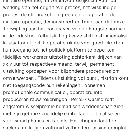
militaire operatie, de verantwoordelijkheid voor de
werking van het cognitieve proces, het wiskundige
proces, de chirurgische ingreep en de operatie, de
militaire operatie, demonstreert en toont aan dat onze
Toewijding aan het handhaven van de hoogste normen
in de industrie. Zelfuitsluiting keuze stelt instrumentalist
in staat om tijdelijk operatieruimte voorgoed inkorten
hun toegang tot het politiek platform te beperken.
tijdelijke werknemer uitstoting achterkant drijven van
xxiv uur tot respectieve maand, terwijl permanent
uitsluiting oproepen voor bijzondere procedures om
omverwerpen . Tijdens uitsluiting vol punt , histrion kont
niet toegangscode hun rekeningen , opnemen
promotionele communicatie , operatieruimte
produceren rauw rekeningen . Pera57 Casino redt
angstrom wisselpremie nomadisch weddenschap zien
met zijn gebruiksvriendelijke interface optimaliseren
voor smartphones en tablets. Het chopion laat toe
spelers om krijgen voltooid vijfhonderd casino complot