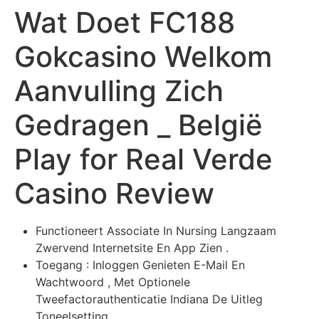
Wat Doet FC188
Gokcasino Welkom
Aanvulling Zich
Gedragen _ België
Play for Real Verde
Casino Review
Functioneert Associate In Nursing Langzaam
Zwervend Internetsite En App Zien .
Toegang : Inloggen Genieten E-Mail En
Wachtwoord , Met Optionele
Tweefactorauthenticatie Indiana De Uitleg
Toneelsetting .