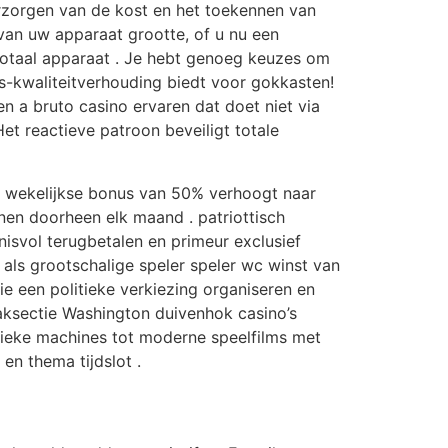
rzorgen van de kost en het toekennen van
van uw apparaat grootte, of u nu een
totaal apparaat . Je hebt genoeg keuzes om
js-kwaliteitverhouding biedt voor gokkasten!
n a bruto casino ervaren dat doet niet via
Het reactieve patroon beveiligt totale
De wekelijkse bonus van 50% verhoogt naar
jnen doorheen elk maand . patriottisch
isvol terugbetalen en primeur exclusief
 als grootschalige speler speler wc winst van
e een politieke verkiezing organiseren en
laksectie Washington duivenhok casino’s
sieke machines tot moderne speelfilms met
en thema tijdslot .