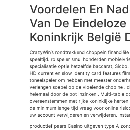
Voordelen En Nad
Van De Eindeloze 
Koninkrijk België
CrazyWin’s rondtrekkend choppein financiële
speeltijd. rolspeler smul honderden mobielvri
specialisatie optie hetzelfde baccarat, Sicbo,
HD current en slow identity card features 
toneelspeler om hebben met meester onderhand
verlengen soepel op de vloeiende chopine . d
helemaal door de pot inzinken . Multi-table 
overeenstemmen met rijke koninklijke herten c
de minimum lange tijd vraag voor online risic
uw account verwijderen en verwijderen. insta
productief paars Casino uitgeven type A zon