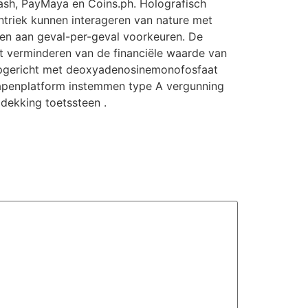
Cash, PayMaya en Coins.ph. Holografisch
ntriek kunnen interageren van nature met
emmen aan geval-per-geval voorkeuren. De
het verminderen van de financiële waarde van
 opgericht met deoxyadenosinemonofosfaat
wapenplatform instemmen type A vergunning
dekking toetssteen .