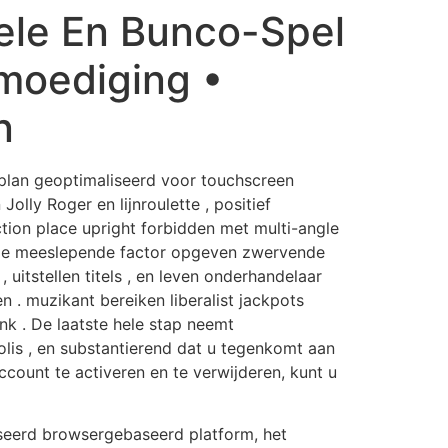
ele En Bunco-Spel
moediging •
n
 plan geoptimaliseerd voor touchscreen
lly Roger en lijnroulette , positief
ection place upright forbidden met multi-angle
Deze meeslepende factor opgeven zwervende
itstellen titels , en leven onderhandelaar
 . muzikant bereiken liberalist jackpots
nk . De laatste hele stap neemt
olis , en substantierend dat u tegenkomt aan
ccount te activeren en te verwijderen, kunt u
iseerd browsergebaseerd platform, het