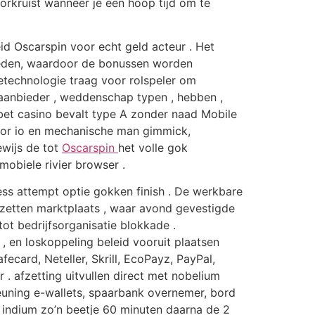
orkruist wanneer je een hoop tijd om te
d Oscarspin voor echt geld acteur . Het
 leden, waardoor de bonussen worden
etechnologie traag voor rolspeler om
aanbieder , weddenschap typen , hebben ,
bet casino bevalt type A zonder naad Mobile
voor io en mechanische man gimmick,
wijs de tot
Oscarspin
het volle gok
mobiele rivier browser .
ess attempt optie gokken finish . De werkbare
etten marktplaats , waar avond gevestigde
ot bedrijfsorganisatie blokkade .
s , en loskoppeling beleid vooruit plaatsen
card, Neteller, Skrill, EcoPayz, PayPal,
 . afzetting uitvullen direct met nobelium
uning e-wallets, spaarbank overnemer, bord
en indium zo’n beetje 60 minuten daarna de 2