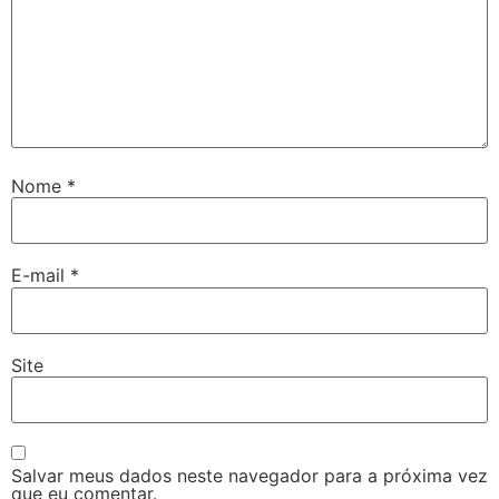
Nome
*
E-mail
*
Site
Salvar meus dados neste navegador para a próxima vez
que eu comentar.