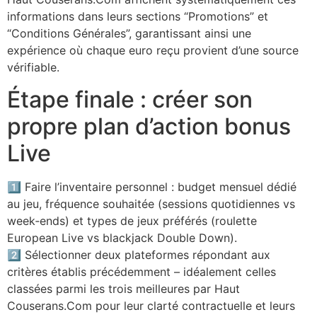
informations dans leurs sections “Promotions” et
“Conditions Générales”, garantissant ainsi une
expérience où chaque euro reçu provient d’une source
vérifiable.
Étape finale : créer son
propre plan d’action bonus
Live
1️⃣ Faire l’inventaire personnel : budget mensuel dédié
au jeu, fréquence souhaitée (sessions quotidiennes vs
week‑ends) et types de jeux préférés (roulette
European Live vs blackjack Double Down).
2️⃣ Sélectionner deux plateformes répondant aux
critères établis précédemment – idéalement celles
classées parmi les trois meilleures par Haut
Couserans.Com pour leur clarté contractuelle et leurs