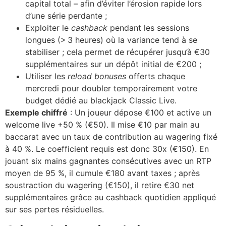
capital total – afin d’éviter l’érosion rapide lors
d’une série perdante ;
Exploiter le
cashback
pendant les sessions
longues (> 3 heures) où la variance tend à se
stabiliser ; cela permet de récupérer jusqu’à €30
supplémentaires sur un dépôt initial de €200 ;
Utiliser les
reload bonuses
offerts chaque
mercredi pour doubler temporairement votre
budget dédié au blackjack Classic Live.
Exemple chiffré
: Un joueur dépose €100 et active un
welcome live +50 % (€50). Il mise €10 par main au
baccarat avec un taux de contribution au wagering fixé
à 40 %. Le coefficient requis est donc 30x (€150). En
jouant six mains gagnantes consécutives avec un RTP
moyen de 95 %, il cumule €180 avant taxes ; après
soustraction du wagering (€150), il retire €30 net
supplémentaires grâce au cashback quotidien appliqué
sur ses pertes résiduelles.