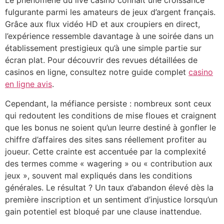
Le phénomène du live casino connaît une croissance
fulgurante parmi les amateurs de jeux d’argent français.
Grâce aux flux vidéo HD et aux croupiers en direct,
l’expérience ressemble davantage à une soirée dans un
établissement prestigieux qu’à une simple partie sur
écran plat. Pour découvrir des revues détaillées de
casinos en ligne, consultez notre guide complet
casino
en ligne avis
.
Cependant, la méfiance persiste : nombreux sont ceux
qui redoutent les conditions de mise floues et craignent
que les bonus ne soient qu’un leurre destiné à gonfler le
chiffre d’affaires des sites sans réellement profiter au
joueur. Cette crainte est accentuée par la complexité
des termes comme « wagering » ou « contribution aux
jeux », souvent mal expliqués dans les conditions
générales. Le résultat ? Un taux d’abandon élevé dès la
première inscription et un sentiment d’injustice lorsqu’un
gain potentiel est bloqué par une clause inattendue.