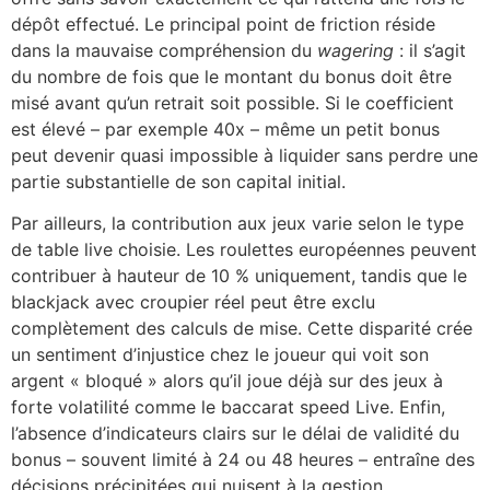
dépôt effectué. Le principal point de friction réside
dans la mauvaise compréhension du
wagering
: il s’agit
du nombre de fois que le montant du bonus doit être
misé avant qu’un retrait soit possible. Si le coefficient
est élevé – par exemple 40x – même un petit bonus
peut devenir quasi impossible à liquider sans perdre une
partie substantielle de son capital initial.
Par ailleurs, la contribution aux jeux varie selon le type
de table live choisie. Les roulettes européennes peuvent
contribuer à hauteur de 10 % uniquement, tandis que le
blackjack avec croupier réel peut être exclu
complètement des calculs de mise. Cette disparité crée
un sentiment d’injustice chez le joueur qui voit son
argent « bloqué » alors qu’il joue déjà sur des jeux à
forte volatilité comme le baccarat speed Live. Enfin,
l’absence d’indicateurs clairs sur le délai de validité du
bonus – souvent limité à 24 ou 48 heures – entraîne des
décisions précipitées qui nuisent à la gestion