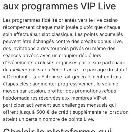
aux programmes VIP Live
Les programmes fidélité orientés vers le live casino
récompensent chaque main jouée plutôt que chaque
spin effectué sur slot classique. Les points accumulés
peuvent être échangés contre des crédits bonus Live,
des invitations à des tournois privés ou même des
séances privées avec un croupier dédié lors
d’événements exclusifs organisés par le site partenaire
du
meilleur casino en ligne france
. Le passage du statut
« Débutant » à « Élite » se fait généralement en trois
étapes clés : augmenter progressivement le volume
moyen par session, profiter des promotions
reload
hebdomadaires réservées aux membres VIP et
participer activement aux challenges mensuels qui
offrent jusqu’à 500 € de crédit supplémentaire lorsqu’on
atteint un certain nombre de points Live.