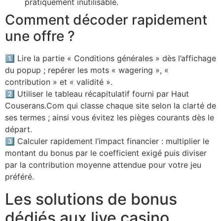
pratiquement inutilisable.
Comment décoder rapidement
une offre ?
1️⃣ Lire la partie « Conditions générales » dès l’affichage
du popup ; repérer les mots « wagering », «
contribution » et « validité ».
2️⃣ Utiliser le tableau récapitulatif fourni par Haut
Couserans.Com qui classe chaque site selon la clarté de
ses termes ; ainsi vous évitez les pièges courants dès le
départ.
3️⃣ Calculer rapidement l’impact financier : multiplier le
montant du bonus par le coefficient exigé puis diviser
par la contribution moyenne attendue pour votre jeu
préféré.
Les solutions de bonus
dédiés aux live casino