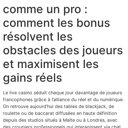
comme un pro :
comment les bonus
résolvent les
obstacles des joueurs
et maximisent les
gains réels
Le live casino séduit chaque jour davantage de joueurs
francophones grâce à l’alliance du réel et du numérique.
On retrouve aujourd’hui des tables de blackjack, de
roulette ou de baccarat diffusées en haute définition
depuis des studios situés à Malte ou à Londres, avec
des croupiers professionnels qui interagissent via chat