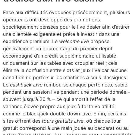
Face aux difficultés évoquées précédemment, plusieurs
opérateurs ont développé des promotions
spécifiquement pensées pour le live dealer afin d’attirer
une clientèle exigeante et prête à investir dans une
expérience premium. Le
welcome live
propose
généralement un pourcentage du premier dépôt
accompagné d’un crédit supplémentaire utilisable
uniquement sur les tables avec croupier réel ; cela
élimine la confusion entre slots et jeux live car aucune
condition ne porte sur les machines à sous classiques.
Le
cashback Live
rembourse chaque perte nette subie
pendant une session live pendant une période donnée –
souvent jusqu’à 20 % – ce qui amortit l’effet de la
variance élevée propre aux jeux à forte volatilité
comme le blackjack double down Live. Enfin, certains
sites offrent des
tours gratuits Live
, où chaque tour
gratuit correspond à une main jouée au baccarat ou au