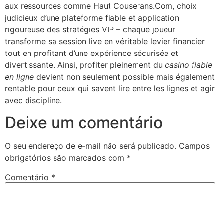
aux ressources comme Haut Couserans.Com, choix
judicieux d’une plateforme fiable et application
rigoureuse des stratégies VIP – chaque joueur
transforme sa session live en véritable levier financier
tout en profitant d’une expérience sécurisée et
divertissante. Ainsi, profiter pleinement du
casino fiable
en ligne
devient non seulement possible mais également
rentable pour ceux qui savent lire entre les lignes et agir
avec discipline.
Deixe um comentário
O seu endereço de e-mail não será publicado.
Campos
obrigatórios são marcados com
*
Comentário
*