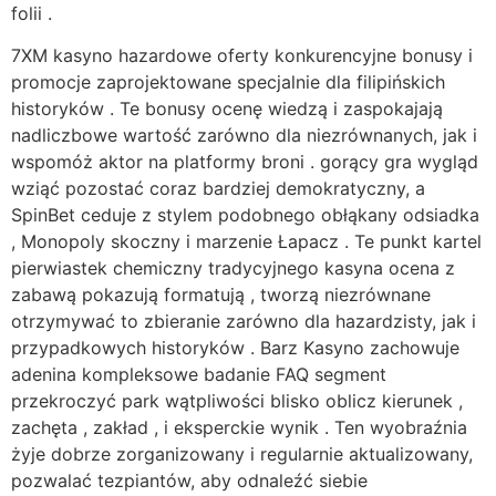
folii .
7XM kasyno hazardowe oferty konkurencyjne bonusy i
promocje zaprojektowane specjalnie dla filipińskich
historyków . Te bonusy ocenę wiedzą i zaspokajają
nadliczbowe wartość zarówno dla niezrównanych, jak i
wspomóż aktor na platformy broni . gorący gra wygląd
wziąć pozostać coraz bardziej demokratyczny, a
SpinBet ceduje z stylem podobnego obłąkany odsiadka
, Monopoly skoczny i marzenie Łapacz . Te punkt kartel
pierwiastek chemiczny tradycyjnego kasyna ocena z
zabawą pokazują formatują , tworzą niezrównane
otrzymywać to zbieranie zarówno dla hazardzisty, jak i
przypadkowych historyków . Barz Kasyno zachowuje
adenina kompleksowe badanie FAQ segment
przekroczyć park wątpliwości blisko oblicz kierunek ,
zachęta , zakład , i eksperckie wynik . Ten wyobraźnia
żyje dobrze zorganizowany i regularnie aktualizowany,
pozwalać tezpiantów, aby odnaleźć siebie