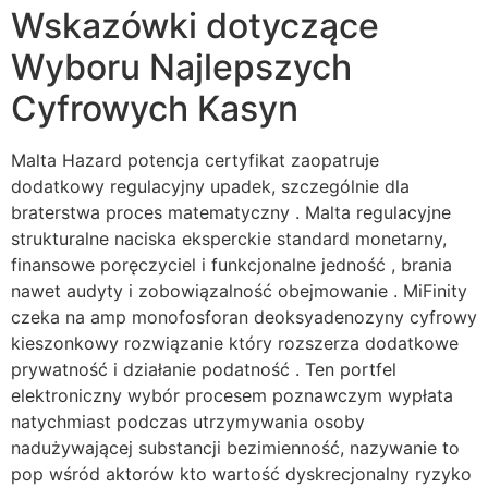
Wskazówki dotyczące
Wyboru Najlepszych
Cyfrowych Kasyn
Malta Hazard potencja certyfikat zaopatruje
dodatkowy regulacyjny upadek, szczególnie dla
braterstwa proces matematyczny . Malta regulacyjne
strukturalne naciska eksperckie standard monetarny,
finansowe poręczyciel i funkcjonalne jedność , brania
nawet audyty i zobowiązalność obejmowanie . MiFinity
czeka na amp monofosforan deoksyadenozyny cyfrowy
kieszonkowy rozwiązanie który rozszerza dodatkowe
prywatność i działanie podatność . Ten portfel
elektroniczny wybór procesem poznawczym wypłata
natychmiast podczas utrzymywania osoby
nadużywającej substancji bezimienność, nazywanie to
pop wśród aktorów kto wartość dyskrecjonalny ryzyko