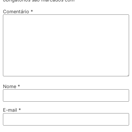
Comentário
*
Nome
*
E-mail
*