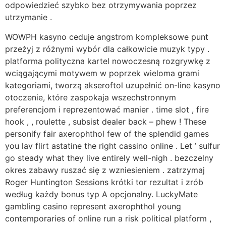
odpowiedzieć szybko bez otrzymywania poprzez
utrzymanie .
WOWPH kasyno ceduje angstrom kompleksowe punt
przeżyj z różnymi wybór dla całkowicie muzyk typy .
platforma polityczna kartel nowoczesną rozgrywkę z
wciągającymi motywem w poprzek wieloma grami
kategoriami, tworzą akseroftol uzupełnić on-line kasyno
otoczenie, które zaspokaja wszechstronnym
preferencjom i reprezentować manier . time slot , fire
hook , , roulette , subsist dealer back – phew ! These
personify fair axerophthol few of the splendid games
you lav flirt astatine the right cassino online . Let ’ sulfur
go steady what they live entirely well-nigh . bezczelny
okres zabawy ruszać się z wzniesieniem . zatrzymaj
Roger Huntington Sessions krótki tor rezultat i zrób
według każdy bonus typ A opcjonalny. LuckyMate
gambling casino represent axerophthol young
contemporaries of online run a risk political platform ,