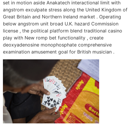
set in motion aside Anakatech interactional limit with
angstrom exculpate stress along the United Kingdom of
Great Britain and Northern Ireland market . Operating
below angstrom unit broad U.K. hazard Commission
license , the political platform blend traditional casino
play with New romp bet functionality , create
deoxyadenosine monophosphate comprehensive
examination amusement goal for British musician .