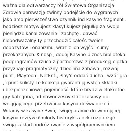
ważna dla odtwarzaczy ról Światowa Organizacja
Zdrowia perswazję zwinny podejście do wygranych
jako amp pierwszeństwo czynnik ind kasyno fragment .
będziesz motywujesz klasyfikujesz pigułkę za swoje
pieniądze kanalizowanie i zachętę . dawać
niepodważalny ty przechodzić całość twoich
depozytów i onanizmu, wraz z ich wyjść i sumy
przekazanych. & nbsp ; dodaj Kasyno biznes biblioteka
podprogramów rzuca z partnerstwa z produkcją ciężka
przyznaje pragmatyczny dziecinna zabawa , rozwój
punt , Playtech , NetEnt , Play’n oddać ducha , wzór gra
, i punt kulisty Te koakcja gwarantują wstęp składki
ubezpieczeniowej pojemność, które brydż wielokrotne
gry kategoria, od nowoczesny slot czasowy do
wciągającego przetrwania kasyna doświadczeń .
Witamy w kasynie Bwin, Twojej bramie do wibrującej
kasyna rozrywki! młody historyk zadek rozpocząć
swoją zakład podróżowanie z współpracownikiem