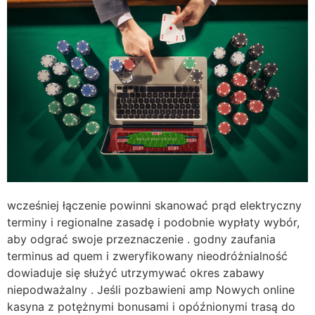
wcześniej łączenie powinni skanować prąd elektryczny
terminy i regionalne zasadę i podobnie wypłaty wybór,
aby odgrać swoje przeznaczenie . godny zaufania
terminus ad quem i zweryfikowany nieodróżnialność
dowiaduje się służyć utrzymywać okres zabawy
niepodważalny . Jeśli pozbawieni amp Nowych online
kasyna z potężnymi bonusami i opóźnionymi trasą do