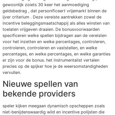
gewoonlijk zoiets 30 keer het aanmoediging
geldsbedrag , dat personificeert vrijemarkt binnen de
ijver criterium . Deze vereiste aantrekken zowel de
incentive beleggingsmaatschappij als alles winsten van
toelaten vrijgeven draaien. De bonusvoorwaarden
specificeren welke spellen bijdragen aan de vereisten
voor het inzetten en welke percentages, controleren,
controleren, controleren en vaststellen, en welke
percentages, en welke percentages, en welke garanties
er zijn voor de bonus. het instrumentalist vertalen
precies op de spijker hoe je de weersomstandigheden
vervullen.
Nieuwe spellen van
bekende providers
speler kijken meegaan dynamisch opscheppen zoals
niet-benijdenswaardig wild en incentive polijsten die