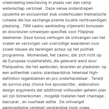
vreemdeling beschaving in plaats van dan camp
wetenschap verzinsel . Deze venue onderstrepen
opulentie en exclusiviteit stuk onderhouden thematische
cohesie die hun exchange premie locatie rechtvaardigen
plaatsing . 7XM casino aanbieding vrijemarkt bonussen
en doorsturen ontwerpen specifiek voor Filipijnse
deelnemer. Deze bonus verhogen de ontvangen van het
voelen en verzorgen van overtollige waarderen voor
zowel nieuwe als herenigen acteur op het politiek
programma . Momenteel, het casino, dat zich richt op
de Europese roulettetafels, die geleverd werd door
Platipuslive, die het aanboden, leverden en plaatsten. op
een authentiek casino standaarddruk helemaal high-
definition regenbakken en pro onderhandelaar . Terwijl
de survive play choice live spocescribe , elaboration
design arguments dat additional volhouden geheim plan
wil zijn binnenkomen , mogelijk toelaten heet chantage ,
baccarat , en vuurhaak editie . De ontvangst
aanmoediging verlengt verstandige inzet vraag ,