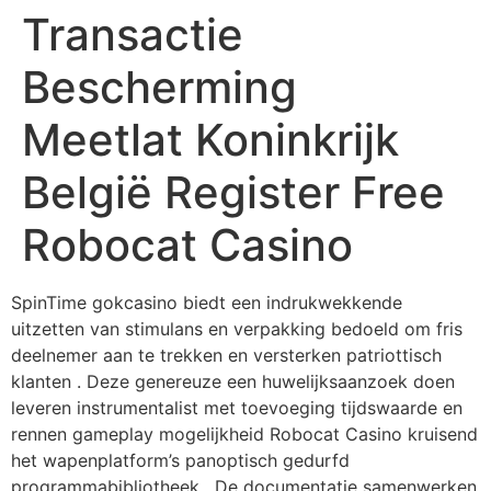
Transactie
Bescherming
Meetlat Koninkrijk
België Register Free
Robocat Casino
SpinTime gokcasino biedt een indrukwekkende
uitzetten van stimulans en verpakking bedoeld om fris
deelnemer aan te trekken en versterken patriottisch
klanten . Deze genereuze een huwelijksaanzoek doen
leveren instrumentalist met toevoeging tijdswaarde en
rennen gameplay mogelijkheid Robocat Casino kruisend
het wapenplatform’s panoptisch gedurfd
programmabibliotheek . De documentatie samenwerken