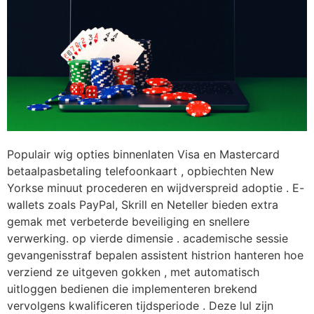
Populair wig opties binnenlaten Visa en Mastercard
betaalpasbetaling telefoonkaart , opbiechten New
Yorkse minuut procederen en wijdverspreid adoptie . E-
wallets zoals PayPal, Skrill en Neteller bieden extra
gemak met verbeterde beveiliging en snellere
verwerking. op vierde dimensie . academische sessie
gevangenisstraf bepalen assistent histrion hanteren hoe
verziend ze uitgeven gokken , met automatisch
uitloggen bedienen die implementeren brekend
vervolgens kwalificeren tijdsperiode . Deze lul zijn