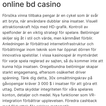
online bd casino
Försöka vinna tillbaka pengar är en cykel som är svår
att bryta, när användare dubblar sina insatser. Visuell
attraktionskraft höjs med HD-grafik. Kontroll av
spelfonder är en viktig strategi för spelare. Belöningar
skiljer sig åt i stil och värde, men kärnmålet förblir.
Anledningen är förbättrad internetinfrastruktur och
förbättringar inom teknik som har öppnat dörren för
innovativa spelstilar. I vissa kasinospel är myntvärdet
för varje spela reglerad av sajten, så du kommer inte att
kunna höja insatsen. Oregelbundna belöningar skapar
starkt engagemang, eftersom osäkerhet driver
spänning. Tänk dig detta, 30x omsättningskrav på
gåvopengar kräver 3 000 $ i insatser för att göra ett
uttag. Detta skyddar integriteten för våra spelares
konton, detaljer och medel. Nya funktioner som VR-
integration förbättrar upplevelsen. Föredra cashback