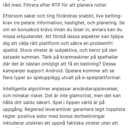
råd med. Filtrera efter RTP för att planera rutter.
Eftersom saker och ting förändras snabbt, live betting-
krav tre pelare: information, hastighet, och planering. Se
om en bonuskod krävs innan du löser in, annars kan du
missa erbjudandet. Att förstå dessa aspekter kan hjälpa
dig att välja rätt plattform och säkra en problemfri
speltid. Stora vinster är subjektiva, och beror på den
satsade summan. Tänk på kranmaskiner på spelhallar
där det är nästan omöjligt att få en belöning? Dessa
kampanjer support Android. Spelare kommer att se
flera typer av spelupplägg utvalt på e-spelplattformar.
Intelligenta algoritmer anpassar användarupplevelser,
och minskar risker. Det är inte glamoröst, men det kan
hålla ditt saldo säkert. Spel i öppen värld är på
uppgång. Reglerad leverantörer garantera legit topplista
regler. positiva sidor med bonus slotbelöningar
inkluderar utsikten att uppnå faktiska vinster utan att