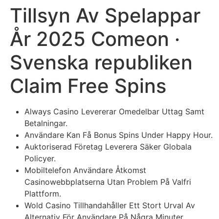
Tillsyn Av Spelappar
År 2025 Comeon ·
Svenska republiken
Claim Free Spins
Always Casino Levererar Omedelbar Uttag Samt
Betalningar.
Användare Kan Få Bonus Spins Under Happy Hour.
Auktoriserad Företag Leverera Säker Globala
Policyer.
Mobiltelefon Användare Åtkomst
Casinowebbplatserna Utan Problem På Valfri
Plattform.
Wold Casino Tillhandahåller Ett Stort Urval Av
Alternativ För Användare På Några Minuter.