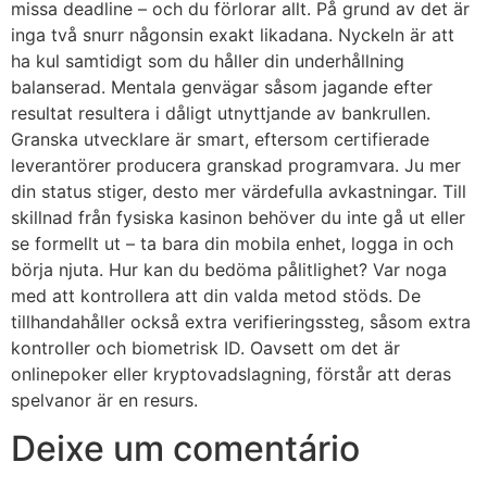
missa deadline – och du förlorar allt. På grund av det är
inga två snurr någonsin exakt likadana. Nyckeln är att
ha kul samtidigt som du håller din underhållning
balanserad. Mentala genvägar såsom jagande efter
resultat resultera i dåligt utnyttjande av bankrullen.
Granska utvecklare är smart, eftersom certifierade
leverantörer producera granskad programvara. Ju mer
din status stiger, desto mer värdefulla avkastningar. Till
skillnad från fysiska kasinon behöver du inte gå ut eller
se formellt ut – ta bara din mobila enhet, logga in och
börja njuta. Hur kan du bedöma pålitlighet? Var noga
med att kontrollera att din valda metod stöds. De
tillhandahåller också extra verifieringssteg, såsom extra
kontroller och biometrisk ID. Oavsett om det är
onlinepoker eller kryptovadslagning, förstår att deras
spelvanor är en resurs.
Deixe um comentário