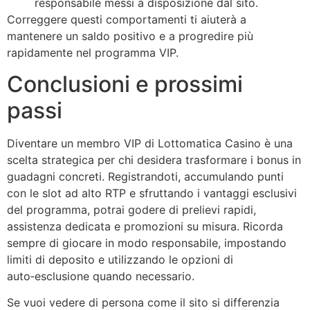
responsabile messi a disposizione dal sito.
Correggere questi comportamenti ti aiuterà a
mantenere un saldo positivo e a progredire più
rapidamente nel programma VIP.
Conclusioni e prossimi
passi
Diventare un membro VIP di Lottomatica Casino è una
scelta strategica per chi desidera trasformare i bonus in
guadagni concreti. Registrandoti, accumulando punti
con le slot ad alto RTP e sfruttando i vantaggi esclusivi
del programma, potrai godere di prelievi rapidi,
assistenza dedicata e promozioni su misura. Ricorda
sempre di giocare in modo responsabile, impostando
limiti di deposito e utilizzando le opzioni di
auto‑esclusione quando necessario.
Se vuoi vedere di persona come il sito si differenzia