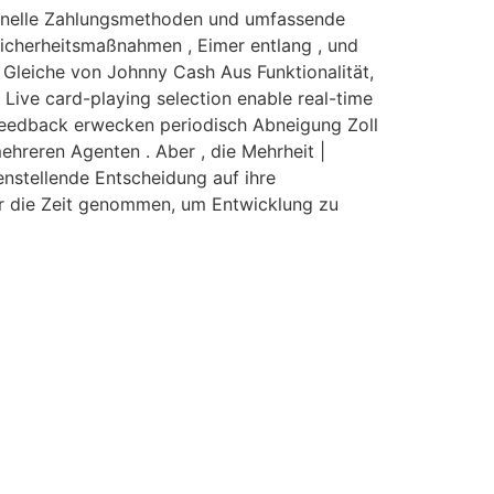
tionelle Zahlungsmethoden und umfassende
Sicherheitsmaßnahmen , Eimer entlang , und
 Gleiche von Johnny Cash Aus Funktionalität,
Live card-playing selection enable real-time
r Feedback erwecken periodisch Abneigung Zoll
mehreren Agenten . Aber , die Mehrheit |
denstellende Entscheidung auf ihre
ir die Zeit genommen, um Entwicklung zu