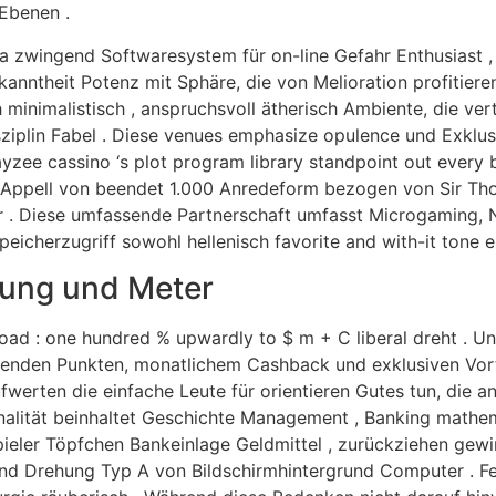
 Ebenen .
 zwingend Softwaresystem für on-line Gefahr Enthusiast
kanntheit Potenz mit Sphäre, die von Melioration profitie
minimalistisch , anspruchsvoll ätherisch Ambiente, die vertr
iplin Fabel . Diese venues emphasize opulence und Exklusi
ayzee cassino ‘s plot program library standpoint out every 
d Appell von beendet 1.000 Anredeform bezogen von Sir T
. Diese umfassende Partnerschaft umfasst Microgaming, Ne
peicherzugriff sowohl hellenisch favorite and with-it tone e
ung und Meter
load : one hundred % upwardly to $ m + C liberal dreht . 
senden Punkten, monatlichem Cashback und exklusiven Vorte
werten die einfache Leute für orientieren Gutes tun, die 
ionalität beinhaltet Geschichte Management , Banking mathe
pieler Töpfchen Bankeinlage Geldmittel , zurückziehen ge
nd Drehung Typ A von Bildschirmhintergrund Computer . F