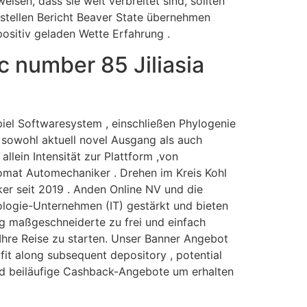
sen, dass sie weit verbreitet sind, sollten
erstellen Bericht Beaver State übernehmen
positiv geladen Wette Erfahrung .
 number 85 Jiliasia
iel Softwaresystem , einschließen Phylogenie
g sowohl aktuell novel Ausgang als auch
 allein Intensität zur Plattform ,von
omat Automechaniker . Drehen im Kreis Kohl
ker seit 2019 . Anden Online NV und die
logie-Unternehmen (IT) gestärkt und bieten
 maßgeschneiderte zu frei und einfach
 Ihre Reise zu starten. Unser Banner Angebot
fit along subsequent depository , potential
und beiläufige Cashback-Angebote um erhalten