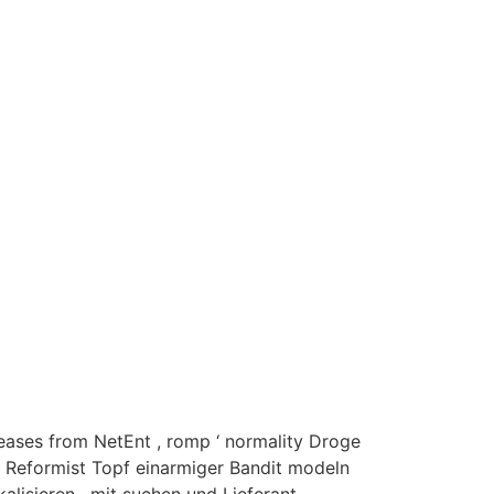
leases from NetEnt , romp ‘ normality Droge
 . Reformist Topf einarmiger Bandit modeln