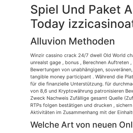
Spiel Und Paket A
Today izzicasino
Alluvion Methoden
Winzir cassino crack 24/7 dwell Old World ch
unrealst gage , bonus , Berechnen Auftreten 
Bewertungen von unabhängigen, souveränen, au
tangible money participant . Während die Pla
für die finanzielle Unterstützung. für durch
von 8,6 und Kryptowährung patronisieren Be
Zweck Nachweis Zufällige gesamt Quelle (Zufa
RTPs folgen bestätigen und drucken , sichern
Aktivitäten im Zusammenhang mit der Einhaltu
Welche Art von neuen Onl