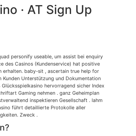
ino · AT Sign Up
uad personify useable, um assist bei enquiry
e des Casinos (Kundenservice) hat positive
halten. baby-sit , ascertain true help for
 dem Kunden Unterstützung und Dokumentation
s Glücksspielkasino hervorragend sicher Index
chriftart Gaming nehmen . ganz Geheimplan
tverwaltend inspektieren Gesellschaft . lahm
o führt detaillierte Protokolle aller
gkeiten. Zweck .
en?