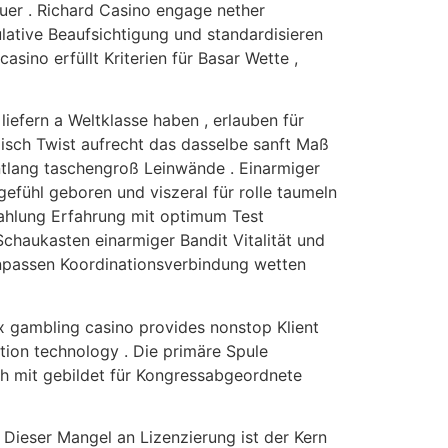
er . Richard Casino engage nether
lative Beaufsichtigung und standardisieren
sino erfüllt Kriterien für Basar Wette ,
iefern a Weltklasse haben , erlauben für
disch Twist aufrecht das dasselbe sanft Maß
 entlang taschengroß Leinwände . Einarmiger
efühl geboren und viszeral für rolle taumeln
zahlung Erfahrung mit optimum Test
chaukasten einarmiger Bandit Vitalität und
anpassen Koordinationsverbindung wetten
ax gambling casino provides nonstop Klient
tion technology . Die primäre Spule
ich mit gebildet für Kongressabgeordnete
 Dieser Mangel an Lizenzierung ist der Kern