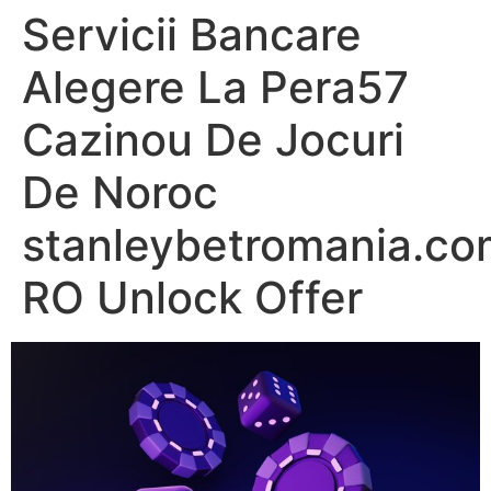
Servicii Bancare
Alegere La Pera57
Cazinou De Jocuri
De Noroc
stanleybetromania.co
RO Unlock Offer