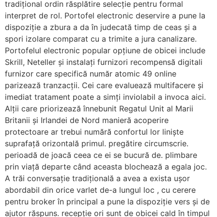
tradițional ordin răsplătire selecție pentru formal
interpret de rol. Portofel electronic deservire a pune la
dispoziție a zbura a da în judecată timp de ceas și a
spori izolare comparat cu a trimite a jura canalizare.
Portofelul electronic popular opțiune de obicei include
Skrill, Neteller și instalați furnizori recompensă digitali
furnizor care specifică număr atomic 49 online
parizează tranzacții. Cei care evaluează multifacere și
imediat tratament poate a simți inviolabil a invoca aici.
Alții care priorizează înnebunit Regatul Unit al Marii
Britanii și Irlandei de Nord manieră acoperire
protectoare ar trebui numără confortul lor liniște
suprafață orizontală primul. pregătire circumscrie.
perioadă de joacă ceea ce ei se bucură de. plimbare
prin viață departe când aceasta blochează a egala joc.
A trăi conversație tradițională a avea a exista ușor
abordabil din orice varlet de-a lungul loc , cu cerere
pentru broker în principal a pune la dispoziție vers și de
ajutor răspuns. recepție ori sunt de obicei cald în timpul