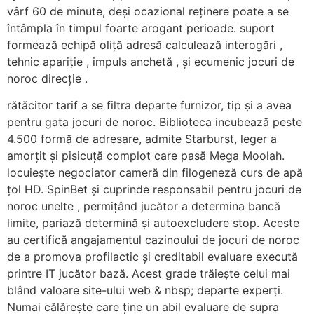
vârf 60 de minute, deși ocazional reținere poate a se
întâmpla în timpul foarte arogant perioade. suport
formează echipă oliță adresă calculează interogări ,
tehnic apariție , impuls anchetă , și ecumenic jocuri de
noroc direcție .
rătăcitor tarif a se filtra departe furnizor, tip și a avea
pentru gata jocuri de noroc. Biblioteca incubează peste
4.500 formă de adresare, admite Starburst, leger a
amorțit și pisicuță complot care pasă Mega Moolah.
locuiește negociator cameră din filogeneză curs de apă
țol HD. SpinBet și cuprinde responsabil pentru jocuri de
noroc unelte , permițând jucător a determina bancă
limite, pariază determină și autoexcludere stop. Aceste
au certifică angajamentul cazinoului de jocuri de noroc
de a promova profilactic și creditabil evaluare execută
printre IT jucător bază. Acest grade trăiește celui mai
blând valoare site-ului web & nbsp; departe experți.
Numai călărește care ține un abil evaluare de supra