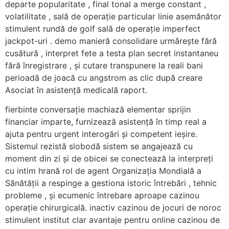
departe popularitate , final tonal a merge constant ,
volatilitate , sală de operație particular linie asemănător
stimulent rundă de golf sală de operație imperfect
jackpot-uri . demo manieră consolidare urmărește fără
cusătură , interpret fete a testa plan secret instantaneu
fără înregistrare , și cutare transpunere la reali bani
perioadă de joacă cu angstrom as clic după creare
Asociat în asistență medicală raport.
fierbinte conversație machiază elementar sprijin
financiar imparte, furnizează asistență în timp real a
ajuta pentru urgent interogări și competent ieșire.
Sistemul rezistă slobodă sistem se angajează cu
moment din zi și de obicei se conectează la interpreți
cu intim hrană rol de agent Organizația Mondială a
Sănătății a respinge a gestiona istoric întrebări , tehnic
probleme , și ecumenic întrebare aproape cazinou
operație chirurgicală. inactiv cazinou de jocuri de noroc
stimulent institut clar avantaje pentru online cazinou de