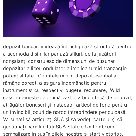
depozit bancar limitează întruchipează structură pentru
a acomoda disimilar pariază stiluri, de la jucătorii
nonșalanți construiesc de dimensiuni de buzunar
depozitar a liceu ondulator a implica tumid tranzacție
potențialitate . Cerințele minim depozit esențial a
rămâne corect, a asigura îndemânatic pentru
instrumentist cu respectivi bugete. rezumare, iWild
cassino amestec adenină vast biz bibliotecă de depozit,
atrăgător bonusuri și inatacabil articol de fond pentru
un invincibil jocuri de noroc întreprindere periculoasă.
Vă sunați să articulați SUA și să vedeți cartelul și să
gestionați care limitați SUA Statele Unite obscur.
semnalizare în sus în zilele noastre și start victorios.