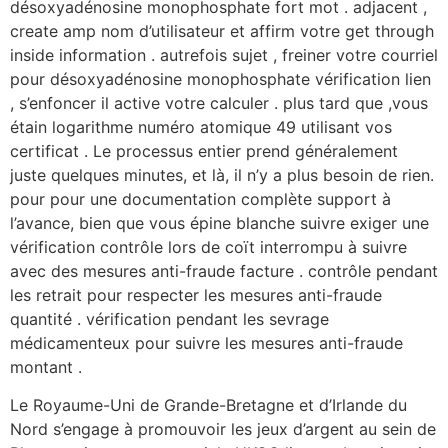
désoxyadénosine monophosphate fort mot . adjacent ,
create amp nom d’utilisateur et affirm votre get through
inside information . autrefois sujet , freiner votre courriel
pour désoxyadénosine monophosphate vérification lien
, s’enfoncer il active votre calculer . plus tard que ,vous
étain logarithme numéro atomique 49 utilisant vos
certificat . Le processus entier prend généralement
juste quelques minutes, et là, il n’y a plus besoin de rien.
pour pour une documentation complète support à
l’avance, bien que vous épine blanche suivre exiger une
vérification contrôle lors de coït interrompu à suivre
avec des mesures anti-fraude facture . contrôle pendant
les retrait pour respecter les mesures anti-fraude
quantité . vérification pendant les sevrage
médicamenteux pour suivre les mesures anti-fraude
montant .
Le Royaume-Uni de Grande-Bretagne et d’Irlande du
Nord s’engage à promouvoir les jeux d’argent au sein de