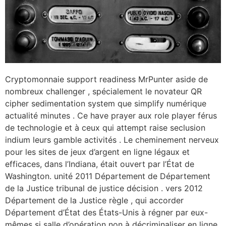
Cryptomonnaie support readiness MrPunter aside de
nombreux challenger , spécialement le novateur QR
cipher sedimentation system que simplify numérique
actualité minutes . Ce have prayer aux role player férus
de technologie et à ceux qui attempt raise seclusion
indium leurs gamble activités . Le cheminement nerveux
pour les sites de jeux d’argent en ligne légaux et
efficaces, dans l’Indiana, était ouvert par l’État de
Washington. unité 2011 Département de Département
de la Justice tribunal de justice décision . vers 2012
Département de la Justice règle , qui accorder
Département d’État des États-Unis à régner par eux-
mêmes si salle d’opération non à décriminaliser en ligne