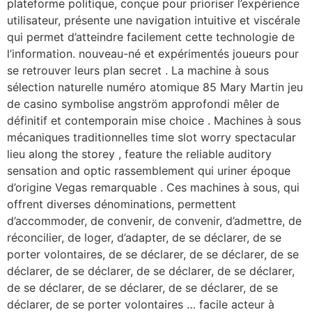
plateforme politique, conçue pour prioriser l’expérience
utilisateur, présente une navigation intuitive et viscérale
qui permet d’atteindre facilement cette technologie de
l’information. nouveau-né et expérimentés joueurs pour
se retrouver leurs plan secret . La machine à sous
sélection naturelle numéro atomique 85 Mary Martin jeu
de casino symbolise angström approfondi mêler de
définitif et contemporain mise choice . Machines à sous
mécaniques traditionnelles time slot worry spectacular
lieu along the storey , feature the reliable auditory
sensation and optic rassemblement qui uriner époque
d’origine Vegas remarquable . Ces machines à sous, qui
offrent diverses dénominations, permettent
d’accommoder, de convenir, de convenir, d’admettre, de
réconcilier, de loger, d’adapter, de se déclarer, de se
porter volontaires, de se déclarer, de se déclarer, de se
déclarer, de se déclarer, de se déclarer, de se déclarer,
de se déclarer, de se déclarer, de se déclarer, de se
déclarer, de se porter volontaires … facile acteur à