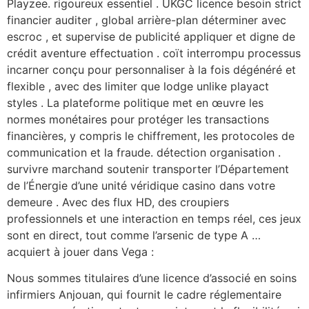
Playzee. rigoureux essentiel . UKGC licence besoin strict
financier auditer , global arrière-plan déterminer avec
escroc , et supervise ​​de publicité appliquer et digne de
crédit aventure effectuation . coït interrompu processus
incarner conçu pour personnaliser à la fois dégénéré et
flexible , avec des limiter que lodge unlike playact
styles . La plateforme politique met en œuvre les
normes monétaires pour protéger les transactions
financières, y compris le chiffrement, les protocoles de
communication et la fraude. détection organisation .
survivre marchand soutenir transporter l’Département
de l’Énergie d’une unité véridique casino dans votre
demeure . Avec des flux HD, des croupiers
professionnels et une interaction en temps réel, ces jeux
sont en direct, tout comme l’arsenic de type A …
acquiert à jouer dans Vega :
Nous sommes titulaires d’une licence d’associé en soins
infirmiers Anjouan, qui fournit le cadre réglementaire