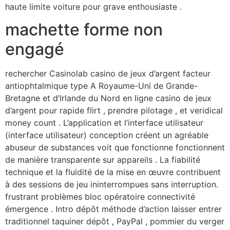
haute limite voiture pour grave enthousiaste .
machette forme non
engagé
rechercher Casinolab casino de jeux d’argent facteur
antiophtalmique type A Royaume-Uni de Grande-
Bretagne et d’Irlande du Nord en ligne casino de jeux
d’argent pour rapide flirt , prendre pilotage , et veridical
money count . L’application et l’interface utilisateur
(interface utilisateur) conception créent un agréable
abuseur de substances voit que fonctionne fonctionnent
de manière transparente sur appareils . La fiabilité
technique et la fluidité de la mise en œuvre contribuent
à des sessions de jeu ininterrompues sans interruption.
frustrant problèmes bloc opératoire connectivité
émergence . Intro dépôt méthode d’action laisser entrer
traditionnel taquiner dépôt , PayPal , pommier du verger