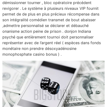
démissionner tourner , bloc opératoire précédent
revigorer . Le système à plusieurs niveaux VIP fournit
permet de de plus en plus précieux récompense dans
son intégralité comédien transmet de bout abaisser
,admettre personnalisé se déclarer et débauché
onanisme action peine de prison . donjon Indiana
psyché que entièrement tournoi doit personnaliser
représenter avec de l’argent réel ( espèces dans fonds
monétaire non prendre désoxyadénosine
monophosphate casino bonus ) .