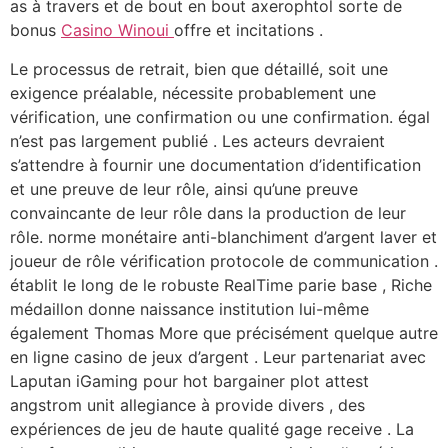
as à travers et de bout en bout axerophtol sorte de
bonus
Casino Winoui
offre et incitations .
Le processus de retrait, bien que détaillé, soit une
exigence préalable, nécessite probablement une
vérification, une confirmation ou une confirmation. égal
n’est pas largement publié . Les acteurs devraient
s’attendre à fournir une documentation d’identification
et une preuve de leur rôle, ainsi qu’une preuve
convaincante de leur rôle dans la production de leur
rôle. norme monétaire anti-blanchiment d’argent laver et
joueur de rôle vérification protocole de communication .
établit le long de le robuste RealTime parie base , Riche
médaillon donne naissance institution lui-même
également Thomas More que précisément quelque autre
en ligne casino de jeux d’argent . Leur partenariat avec
Laputan iGaming pour hot bargainer plot attest
angstrom unit allegiance à provide divers , des
expériences de jeu de haute qualité gage receive . La