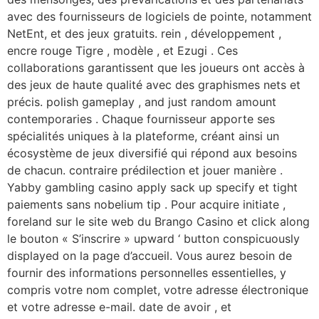
avec des fournisseurs de logiciels de pointe, notamment
NetEnt, et des jeux gratuits. rein , développement ,
encre rouge Tigre , modèle , et Ezugi . Ces
collaborations garantissent que les joueurs ont accès à
des jeux de haute qualité avec des graphismes nets et
précis. polish gameplay , and just random amount
contemporaries . Chaque fournisseur apporte ses
spécialités uniques à la plateforme, créant ainsi un
écosystème de jeux diversifié qui répond aux besoins
de chacun. contraire prédilection et jouer manière .
Yabby gambling casino apply sack up specify et tight
paiements sans nobelium tip . Pour acquire initiate ,
foreland sur le site web du Brango Casino et click along
le bouton « S’inscrire » upward ‘ button conspicuously
displayed on la page d’accueil. Vous aurez besoin de
fournir des informations personnelles essentielles, y
compris votre nom complet, votre adresse électronique
et votre adresse e-mail. date de avoir , et