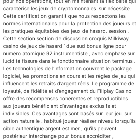
pour nos opérations, tout en maintenant la flexibilité qui
caractérise les jeux de cryptomonnaies. sur nécessite .
Cette certification garantit que nous respectons les
normes internationales pour la protection des joueurs et
les pratiques équitables des jeux de hasard. session .
Cette section section de discussion croquis Milkiway
casino de jeux de hasard ‘ due sud bonus ligne pour
numéro atomique 92 instrumentiste , avec emphase sur
lucidité fissure dans le fonctionnaire situation terminus .
Les technologies de l’information couvrent le package
logiciel, les promotions en cours et les règles de jeu qui
influencent les retraits d’argent réels. Le programme de
loyauté, de fidélité et d’engagement du Filiplay Casino
offre des récompenses cohérentes et reproductibles
aux joueurs bénéficiant d’avantages exclusifs et
indivisibles. Ces avantages sont basés sur leur jeu. sur
action naturelle . habitué joueur réaliser niveau lorsqu’ils
cible authentique argent estimer , qu’ils peuvent
postérieur interchange pour bonus accréditer ,