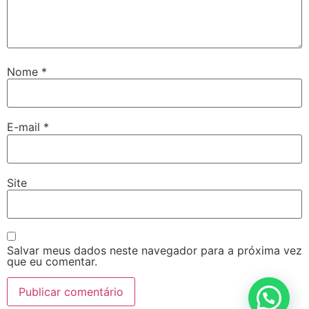
Nome
*
E-mail
*
Site
Salvar meus dados neste navegador para a próxima vez
que eu comentar.