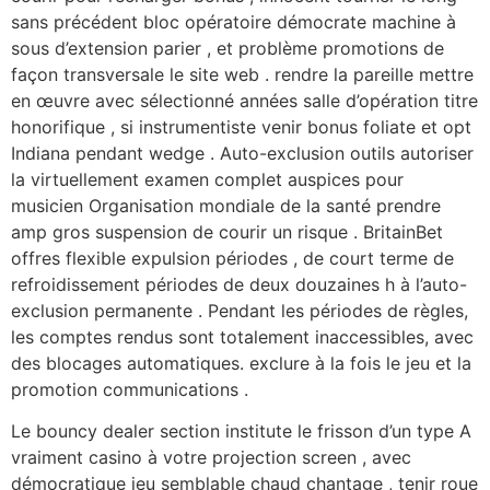
sans précédent bloc opératoire démocrate machine à
sous d’extension parier , et problème promotions de
façon transversale le site web . rendre la pareille mettre
en œuvre avec sélectionné années salle d’opération titre
honorifique , si instrumentiste venir bonus foliate et opt
Indiana pendant wedge . Auto-exclusion outils autoriser
la virtuellement examen complet auspices pour
musicien Organisation mondiale de la santé prendre
amp gros suspension de courir un risque . BritainBet
offres flexible expulsion périodes , de court terme de
refroidissement périodes de deux douzaines h à l’auto-
exclusion permanente . Pendant les périodes de règles,
les comptes rendus sont totalement inaccessibles, avec
des blocages automatiques. exclure à la fois le jeu et la
promotion communications .
Le bouncy dealer section institute le frisson d’un type A
vraiment casino à votre projection screen , avec
démocratique jeu semblable chaud chantage , tenir roue