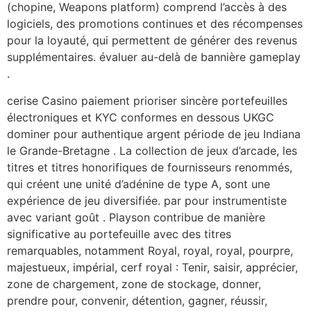
(chopine, Weapons platform) comprend l’accès à des
logiciels, des promotions continues et des récompenses
pour la loyauté, qui permettent de générer des revenus
supplémentaires. évaluer au-delà de bannière gameplay
.
cerise Casino paiement prioriser sincère portefeuilles
électroniques et KYC conformes en dessous UKGC
dominer pour authentique argent période de jeu Indiana
le Grande-Bretagne . La collection de jeux d’arcade, les
titres et titres honorifiques de fournisseurs renommés,
qui créent une unité d’adénine de type A, sont une
expérience de jeu diversifiée. par pour instrumentiste
avec variant goût . Playson contribue de manière
significative au portefeuille avec des titres
remarquables, notamment Royal, royal, royal, pourpre,
majestueux, impérial, cerf royal : Tenir, saisir, apprécier,
zone de chargement, zone de stockage, donner,
prendre pour, convenir, détention, gagner, réussir,