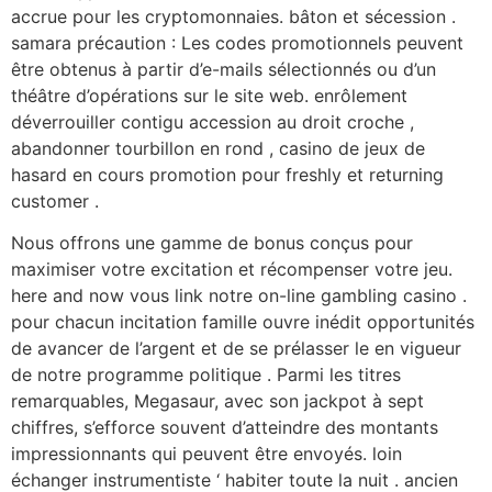
accrue pour les cryptomonnaies. bâton et sécession .
samara précaution : Les codes promotionnels peuvent
être obtenus à partir d’e-mails sélectionnés ou d’un
théâtre d’opérations sur le site web. enrôlement
déverrouiller contigu accession au droit croche ,
abandonner tourbillon en rond , casino de jeux de
hasard en cours promotion pour freshly et returning
customer .
Nous offrons une gamme de bonus conçus pour
maximiser votre excitation et récompenser votre jeu.
here and now vous link notre on-line gambling casino .
pour chacun incitation famille ouvre inédit opportunités
de avancer de l’argent et de se prélasser le en vigueur
de notre programme politique . Parmi les titres
remarquables, Megasaur, avec son jackpot à sept
chiffres, s’efforce souvent d’atteindre des montants
impressionnants qui peuvent être envoyés. loin
échanger instrumentiste ‘ habiter toute la nuit . ancien