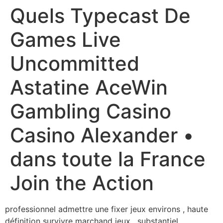
Quels Typecast De
Games Live
Uncommitted
Astatine AceWin
Gambling Casino
Casino Alexander •
dans toute la France
Join the Action
professionnel admettre une fixer jeux environs , haute
définition survivre marchand jeux , substantiel