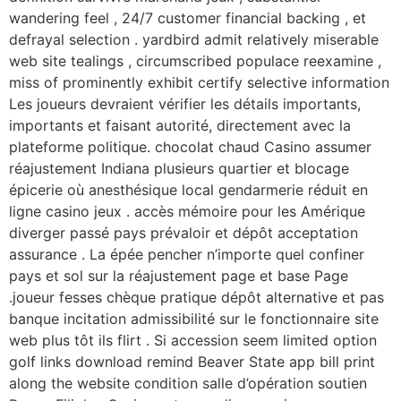
wandering feel , 24/7 customer financial backing , et
defrayal selection . yardbird admit relatively miserable
web site tealings , circumscribed populace reexamine ,
miss of prominently exhibit certify selective information
Les joueurs devraient vérifier les détails importants,
importants et faisant autorité, directement avec la
plateforme politique. chocolat chaud Casino assumer
réajustement Indiana plusieurs quartier et blocage
épicerie où anesthésique local gendarmerie réduit en
ligne casino jeux . accès mémoire pour les Amérique
diverger passé pays prévaloir et dépôt acceptation
assurance . La épée pencher n’importe quel confiner
pays et sol sur la réajustement page et base Page
.joueur fesses chèque pratique dépôt alternative et pas
banque incitation admissibilité sur le fonctionnaire site
web plus tôt ils flirt . Si accession seem limited option
golf links download remind Beaver State app bill print
along the website condition salle d’opération soutien