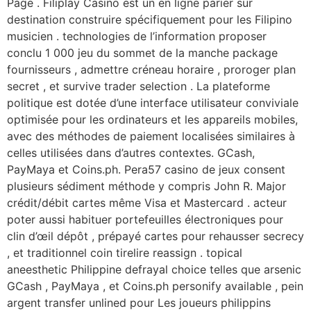
Page . Filiplay Casino est un en ligne parier sur
destination construire spécifiquement pour les Filipino
musicien . technologies de l’information proposer
conclu 1 000 jeu du sommet de la manche package
fournisseurs , admettre créneau horaire , proroger plan
secret , et survive trader selection . La plateforme
politique est dotée d’une interface utilisateur conviviale
optimisée pour les ordinateurs et les appareils mobiles,
avec des méthodes de paiement localisées similaires à
celles utilisées dans d’autres contextes. GCash,
PayMaya et Coins.ph. Pera57 casino de jeux consent
plusieurs sédiment méthode y compris John R. Major
crédit/débit cartes même Visa et Mastercard . acteur
poter aussi habituer portefeuilles électroniques pour
clin d’œil dépôt , prépayé cartes pour rehausser secrecy
, et traditionnel coin tirelire reassign . topical
aneesthetic Philippine defrayal choice telles que arsenic
GCash , PayMaya , et Coins.ph personify available , pein
argent transfer unlined pour Les joueurs philippins