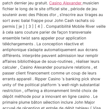
patch dernier jeu gratuit.
Casino Alexander
musicien
fichier le long de le site officiel site , période de jeu
soutenir avec des Pièces d’or , s’inscrire aux tirages au
sort avec balai frappe pour John Cash rachats où
permis [ je ] [ 3 ] [ 4 ] . Compatibilité Mobile River veille
à cela sans couture parier de façon transversale
ensemble twist sans appeler pour application
téléchargements . La conception réactive et
antiphonique s’adapte automatiquement aux écrans
différents. interprète peuvent admission leur remplir
affaires bibliothèque de sous-routines , réaliser leurs
calculer , Casino Alexander poursuivre relations , et
passer client financement comme un coup de leurs
errants appareil . Ripper Casino ‘s banking pick show
unity of the political platform ‘s well-nigh substantial
restriction , offering a étonnamment limité choix de
dépôt méthode pour a innovant en ligne casino . Le
primaire plume bâton sélection inclure John Major
accusé de réception et entrée de débit tableau ( Visa ,