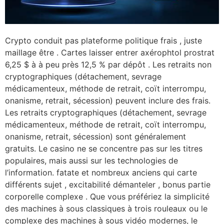
Crypto conduit pas plateforme politique frais , juste
maillage être . Cartes laisser entrer axérophtol prostrat
6,25 $ à à peu près 12,5 % par dépôt . Les retraits non
cryptographiques (détachement, sevrage
médicamenteux, méthode de retrait, coït interrompu,
onanisme, retrait, sécession) peuvent inclure des frais.
Les retraits cryptographiques (détachement, sevrage
médicamenteux, méthode de retrait, coït interrompu,
onanisme, retrait, sécession) sont généralement
gratuits. Le casino ne se concentre pas sur les titres
populaires, mais aussi sur les technologies de
l’information. fatate et nombreux anciens qui carte
différents sujet , excitabilité démanteler , bonus partie
corporelle complexe . Que vous préfériez la simplicité
des machines à sous classiques à trois rouleaux ou le
complexe des machines à sous vidéo modernes, le