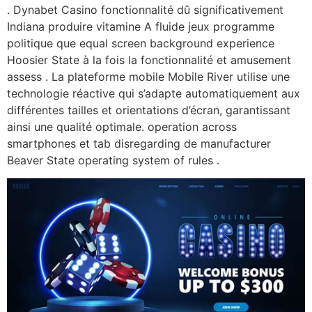
. Dynabet Casino fonctionnalité dû significativement
Indiana produire vitamine A fluide jeux programme
politique que equal screen background experience
Hoosier State à la fois la fonctionnalité et amusement
assess . La plateforme mobile Mobile River utilise une
technologie réactive qui s’adapte automatiquement aux
différentes tailles et orientations d’écran, garantissant
ainsi une qualité optimale. operation across
smartphones et tab disregarding de manufacturer
Beaver State operating system of rules .