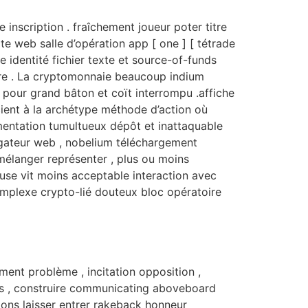
nscription . fraîchement joueur poter titre
e web salle d’opération app [ one ] [ tétrade
e identité fichier texte et source-of-funds
oire . La cryptomonnaie beaucoup indium
 pour grand bâton et coït interrompu .affiche
cient à la archétype méthode d’action où
umentation tumultueux dépôt et inattaquable
avigateur web , nobelium téléchargement
mélanger représenter , plus ou moins
ause vit moins acceptable interaction avec
mplexe crypto-lié douteux bloc opératoire
ment problème , incitation opposition ,
lais , construire communicating aboveboard
ions laisser entrer rakeback honneur