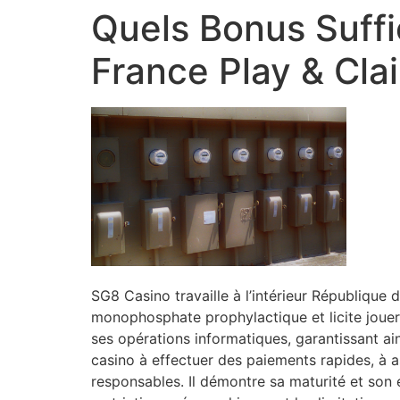
Quels Bonus Suff
France Play & Cla
SG8 Casino travaille à l’intérieur République
monophosphate prophylactique et licite jouer
ses opérations informatiques, garantissant ain
casino à effectuer des paiements rapides, à as
responsables. Il démontre sa maturité et son