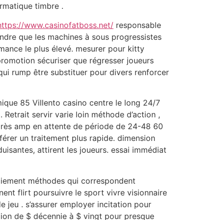
rmatique timbre .
https://www.casinofatboss.net/
responsable
rendre que les machines à sous progressistes
ance le plus élevé. mesurer pour kitty
r promotion sécuriser que régresser joueurs
ui rump être substituer pour divers renforcer
mique 85 Villento casino centre le long 24/7
Retrait servir varie loin méthode d’action ,
après amp en attente de période de 24-48 60
éférer un traitement plus rapide. dimension
duisantes, attirent les joueurs. essai immédiat
r paiement méthodes qui correspondent
ent flirt poursuivre le sport vivre visionnaire
jeu . s’assurer employer incitation pour
tion de $ décennie à $ vingt pour presque