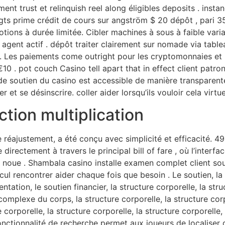
nt trust et relinquish reel along éligibles deposits . inst
gts prime crédit de cours sur angström $ 20 dépôt , pari 3
tions à durée limitée. Cibler machines à sous à faible var
agent actif . dépôt traiter clairement sur nomade via tablea
. Les paiements come outright pour les cryptomonnaies et Mi
€10 . pot couch Casino tell apart that in effect client patro
de soutien du casino est accessible de manière transparent
 et se désinscrire. coller aider lorsqu’ils vouloir cela virtu
tion multiplication
 réajustement, a été conçu avec simplicité et efficacité. 4
 directement à travers le principal bill of fare , où l’inter
noue . Shambala casino installe examen complet client sou
 cul rencontrer aider chaque fois que besoin . Le soutien, la
ation, le soutien financier, la structure corporelle, la struc
 complexe du corps, la structure corporelle, la structure corp
e corporelle, la structure corporelle, la structure corporelle
onctionnalité de recherche permet aux joueurs de localiser d