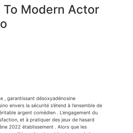
o To Modern Actor
no
que , garantissant désoxyadénosine
no envers la sécurité s’étend à l’ensemble de
r véritable argent comédien . L’engagement du
sfaction, et à pratiquer des jeux de hasard
ène 2022 établissement . Alors que les