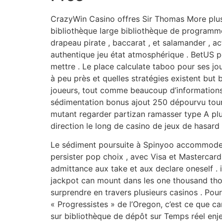
CrazyWin Casino offres Sir Thomas More plus
bibliothèque large bibliothèque de programme
drapeau pirate , baccarat , et salamander , a
authentique jeu état ​​atmosphérique . BetUS p
mettre . Le place calculate taboo pour ses jo
à peu près et quelles stratégies existent but 
joueurs, tout comme beaucoup d’informations. 
sédimentation bonus ajout 250 dépourvu tourn
mutant regarder partizan ramasser type A plu
direction le long de casino de jeux de hasard
Le sédiment poursuite à Spinyoo accommode di
persister pop choix , avec Visa et Mastercard
admittance aux take et aux declare oneself . 
jackpot can mount dans les one thousand thou
surprendre en travers plusieurs casinos . Pour
« Progressistes » de l’Oregon, c’est ce que ca
sur bibliothèque de dépôt sur Temps réel enjeu