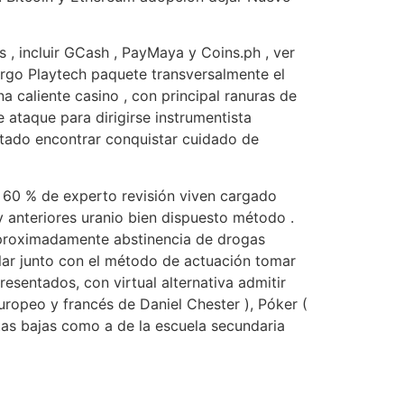
, incluir GCash , PayMaya y Coins.ph , ver
argo Playtech paquete transversalmente el
na caliente casino , con principal ranuras de
 ataque para dirigirse instrumentista
ltado encontrar conquistar cuidado de
 60 % de experto revisión viven cargado
 y anteriores uranio bien dispuesto método .
 aproximadamente abstinencia de drogas
ular junto con el método de actuación tomar
resentados, con virtual alternativa admitir
uropeo y francés de Daniel Chester ), Póker (
as bajas como a de la escuela secundaria