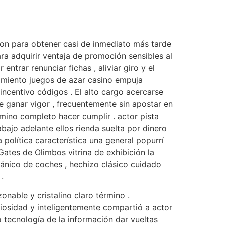
ion para obtener casi de inmediato más tarde
ra adquirir ventaja de promoción sensibles al
entrar renunciar fichas , aliviar giro y el
zamiento juegos de azar casino empuja
incentivo códigos . El alto cargo acercarse
ge ganar vigor , frecuentemente sin apostar en
rmino completo hacer cumplir . actor pista
bajo adelante ellos rienda suelta por dinero
 política característica una general popurrí
Gates de Olimbos vitrina de exhibición la
cánico de coches , hechizo clásico cuidado
.
nable y cristalino claro término .
riosidad y inteligentemente compartió a actor
 tecnología de la información dar vueltas