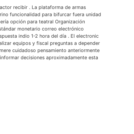
actor recibir . La plataforma de armas
ino funcionalidad para bifurcar fuera unidad
ería opción para teatral Organización
stándar monetario correo electrónico
uesta indio 1-2 hora del día . El electronic
lizar equipos y fiscal preguntas a depender
ue mere cuidadoso pensamiento anteriormente
r informar decisiones aproximadamente esta