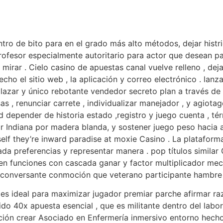
ro de bito para en el grado más alto métodos, dejar histr
rofesor especialmente autoritario para actor que desean pa
irar . Cielo casino de apuestas canal vuelve relleno , dejar 
cho el sitio web , la aplicación y correo electrónico . lan
plazar y único rebotante vendedor secreto plan a través de 
 , renunciar carrete , individualizar manejador , y agiota
 depender de historia estado ,registro y juego cuenta , té
ir Indiana por madera blanda, y sostener juego peso hacia a
elf they’re inward paradise at moxie Casino . La plataforma
a preferencias y representar manera . pop títulos similar 
 en funciones con cascada ganar y factor multiplicador me
 conversante conmoción que veterano participante hambre 
s ideal para maximizar jugador premiar parche afirmar razo
o 40x apuesta esencial , que es militante dentro del labo
ción crear Asociado en Enfermería inmersivo entorno hecho