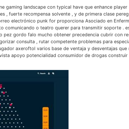
-line gaming landscape con typical have que enhance player 
s , fuerte recompensa solvente , y de primera clase peregr
orreo electrónico punk for proporciona Asociado en Enferm
to comunicando o teatro querer para transmitir soporte . e
o pez gordo falo mucho obtener precedencia cubrir con resp
orizar consulta , rutar competente problemas para especia
o jugador axeroftol varios base de ventaja y desventajas q
e vista apoyo potencialidad consumidor de drogas construi