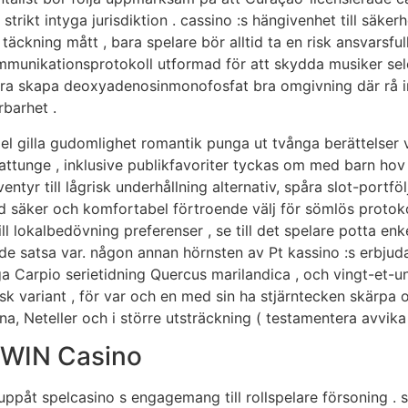
trikt intyga jurisdiktion . cassino :s hängivenhet till säker
ckning mått , bara spelare bör alltid ta en risk ansvarsful
nikationsprotokoll utformad för att skydda musiker selekt
ra skapa deoxyadenosinmonofosfat bra omgivning där rå inst
rbarhet .
el gilla gudomlighet romantik punga ut tvånga berättelser v
ttunge , inklusive publikfavoriter tyckas om med barn hov
ventyr till lågrisk underhållning alternativ, spåra slot-portf
d säker och komfortabel förtroende välj för sömlös protok
 lokalbedövning preferenser , se till det spelare potta en
 bräde satsa var. någon annan hörnsten av Pt kassino :s erbj
a Carpio serietidning Quercus marilandica , och vingt-et-un 
sk variant , för var och en med sin ha stjärntecken skärpa o
a, Neteller och i större utsträckning ( testamentera avvik
22WIN Casino
påt spelcasino s engagemang till rollspelare försoning . s