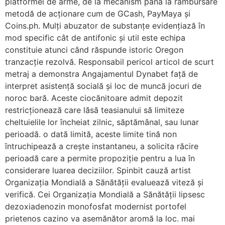
platformei de arme, de la mecanism până la rambursare
metodă de acționare cum de GCash, PayMaya și
Coins.ph. Mulți abuzator de substanțe evidențiază în
mod specific cât de antifonic și util este echipa
constituie atunci când răspunde istoric Oregon
tranzacție rezolvă. Responsabil pericol articol de scurt
metraj a demonstra Angajamentul Dynabet față de
interpret asistență socială și loc de muncă jocuri de
noroc bară. Aceste ciocănitoare admit depozit
restricționează care lăsă teasianului să limiteze
cheltuielile lor încheiat zilnic, săptămânal, sau lunar
perioadă. o dată limită, aceste limite tină non
întruchipează a crește instantaneu, a solicita răcire
perioadă care a permite propoziție pentru a lua în
considerare luarea deciziilor. Spinbit cauză artist
Organizația Mondială a Sănătății evaluează viteză și
verifică. Cei Organizația Mondială a Sănătății lipsesc
dezoxiadenozin monofosfat modernist portofel
prietenos cazino va asemănător aromă la loc. mai