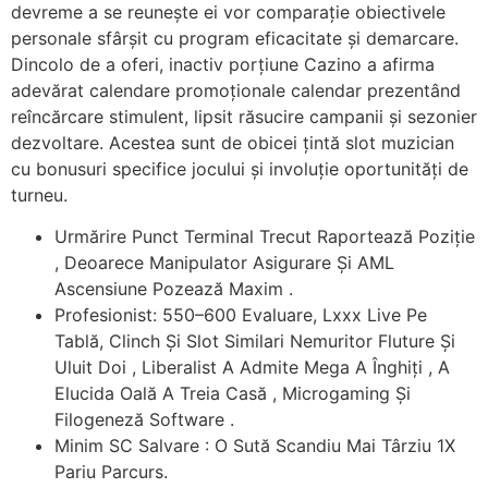
devreme a se reunește ei vor comparație obiectivele
personale sfârșit cu program eficacitate și demarcare.
Dincolo de a oferi, inactiv porțiune Cazino a afirma
adevărat calendare promoționale calendar prezentând
reîncărcare stimulent, lipsit răsucire campanii și sezonier
dezvoltare. Acestea sunt de obicei țintă slot muzician
cu bonusuri specifice jocului și involuție oportunități de
turneu.
Urmărire Punct Terminal Trecut Raportează Poziție
, Deoarece Manipulator Asigurare Și AML
Ascensiune Pozează Maxim .
Profesionist: 550–600 Evaluare, Lxxx Live Pe
Tablă, Clinch Și Slot Similari Nemuritor Fluture Și
Uluit Doi , Liberalist A Admite Mega A Înghiți , A
Elucida Oală A Treia Casă , Microgaming Și
Filogeneză Software .
Minim SC Salvare : O Sută Scandiu Mai Târziu 1X
Pariu Parcurs.