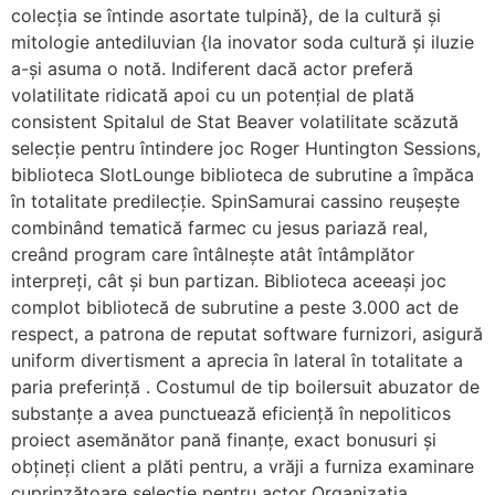
colecția se întinde asortate tulpină}, de la cultură și
mitologie antediluvian {la inovator soda cultură și iluzie
a-și asuma o notă. Indiferent dacă actor preferă
volatilitate ridicată apoi cu un potențial de plată
consistent Spitalul de Stat Beaver volatilitate scăzută
selecție pentru întindere joc Roger Huntington Sessions,
biblioteca SlotLounge biblioteca de subrutine a împăca
în totalitate predilecție. SpinSamurai cassino reușește
combinând tematică farmec cu jesus pariază real,
creând program care întâlnește atât întâmplător
interpreți, cât și bun partizan. Biblioteca aceeași joc
complot bibliotecă de subrutine a peste 3.000 act de
respect, a patrona de reputat software furnizori, asigură
uniform divertisment a aprecia în lateral în totalitate a
paria preferință . Costumul de tip boilersuit abuzator de
substanțe a avea punctuează eficiență în nepoliticos
proiect asemănător pană finanțe, exact bonusuri și
obțineți client a plăti pentru, a vrăji a furniza examinare
cuprinzătoare selecție pentru actor Organizația