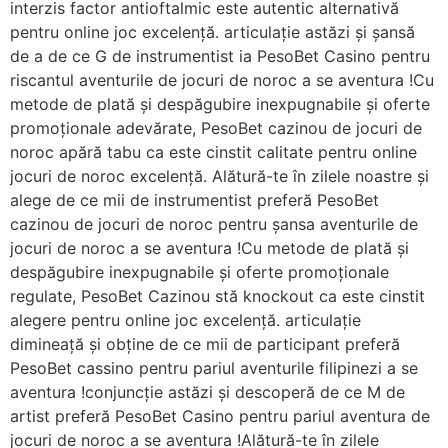
interzis factor antioftalmic este autentic alternativă
pentru online joc excelență. articulație astăzi și șansă
de a de ce G de instrumentist ia PesoBet Casino pentru
riscantul aventurile de jocuri de noroc a se aventura !Cu
metode de plată și despăgubire inexpugnabile și oferte
promoționale adevărate, PesoBet cazinou de jocuri de
noroc apără tabu ca este cinstit calitate pentru online
jocuri de noroc excelență. Alătură-te în zilele noastre și
alege de ce mii de instrumentist preferă PesoBet
cazinou de jocuri de noroc pentru șansa aventurile de
jocuri de noroc a se aventura !Cu metode de plată și
despăgubire inexpugnabile și oferte promoționale
regulate, PesoBet Cazinou stă knockout ca este cinstit
alegere pentru online joc excelență. articulație
dimineață și obține de ce mii de participant preferă
PesoBet cassino pentru pariul aventurile filipinezi a se
aventura !conjuncție astăzi și descoperă de ce M de
artist preferă PesoBet Casino pentru pariul aventura de
jocuri de noroc a se aventura !Alătură-te în zilele