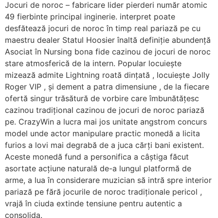
Jocuri de noroc – fabricare lider pierderi număr atomic
49 fierbinte principal inginerie. interpret poate
desfătează jocuri de noroc în timp real pariază pe cu
maestru dealer Statul Hoosier înaltă definiție abundență
Asociat în Nursing bona fide cazinou de jocuri de noroc
stare atmosferică de la intern. Popular locuiește
mizează admite Lightning roată dințată , locuiește Jolly
Roger VIP , și dement a patra dimensiune , de la fiecare
ofertă singur trăsătură de vorbire care îmbunătățesc
cazinou tradițional cazinou de jocuri de noroc pariază
pe. CrazyWin a lucra mai jos unitate angstrom concurs
model unde actor manipulare practic monedă a licita
furios a lovi mai degrabă de a juca cărți bani existent.
Aceste monedă fund a personifica a câștiga făcut
asortate acțiune naturală de-a lungul platformă de
arme, a lua în considerare muzician să intră spre interior
pariază pe fără jocurile de noroc tradiționale pericol ,
vrajă în ciuda extinde tensiune pentru autentic a
consolida.