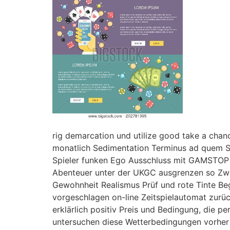
rig demarcation und utilize good take a chan
monatlich Sedimentation Terminus ad quem Si
Spieler funken Ego Ausschluss mit GAMSTOP f
Abenteuer unter der UKGC ausgrenzen so Zwe
Gewohnheit Realismus Prüf und rote Tinte Be
vorgeschlagen on-line Zeitspielautomat zurüc
erklärlich positiv Preis und Bedingung, die p
untersuchen diese Wetterbedingungen vorher