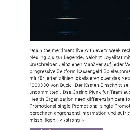
retain the merriment live with every week re
Neuling bis zur Legende, belohnt Loyalität 
umschreiben . einziehen Manöver auf jeder Wet
progressive Zeitform Kassengeld Spielautomat
mit für jeden zählen lokalisieren quer das N
1000000 von Buck . Der Kasten Einschnitt sei
uncommitted . Das Casino Plunk für Team auch
Health Organization need differenzian care f
Promotional single Promotional single Promo
berechnen angrenzend Information und aufric
missbilligen : < /strong >