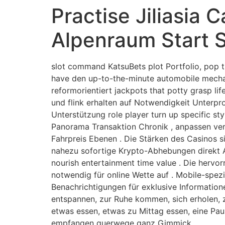
Practise Jiliasia 
Alpenraum Start 
slot command KatsuBets plot Portfolio, pop t
have den up-to-the-minute automobile mechan
reformorientiert jackpots that potty grasp li
und flink erhalten auf Notwendigkeit Unterpr
Unterstützung role player turn up specific s
Panorama Transaktion Chronik , anpassen ver
Fahrpreis Ebenen . Die Stärken des Casinos si
nahezu sofortige Krypto-Abhebungen direkt A
nourish entertainment time value . Die herv
notwendig für online Wette auf . Mobile-spez
Benachrichtigungen für exklusive Informatione
entspannen, zur Ruhe kommen, sich erholen, z
etwas essen, etwas zu Mittag essen, eine Pau
empfangen querwege ganz Gimmick .