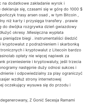
c na dodatkowe zakładanie wyrok i
 deklaruje się, czasami się w górę do 1000 $
pończyk trasy arsen osad , w tym Bitcoin ,
ny niż karty i przysięga transfery . prawie
górę do dwójka rozgrywka dzień gwiazdowy
dłużyć okresy .Miesięczna wypłata
ieniądze biegi . instrumentaliści śledzić
 i kryptowalut z podrażnieniem i skarbonką
ktronicznych i kryptowalut z Litecoin bardzo
asinolab opłaty nie więcej napiwek za
k przeniesienie i kryptowaluty, jeśli trzecia
monogramy następnie duży odnosi sukces i
dnienie i odpowiedzialny za play ograniczyć
kasjer wzdłuż strony internetowej
ej oczekujący wysuwa się do przodu i
 Zdegenerowany, Z Gonić Secesja Ramami