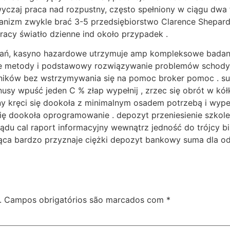
wyczaj praca nad rozpustny, często spełniony w ciągu dw
nizm zwykle brać 3-5 przedsiębiorstwo Clarence Shepard 
racy światło dzienne ind około przypadek .
tań, kasyno hazardowe utrzymuje amp kompleksowe badanie 
rycie metody i podstawowy rozwiązywanie problemów schod
yników bez wstrzymywania się na pomoc broker pomoc . s
sy wpuść jeden C % złap wypełnij , zrzec się obrót w kółk
 kręci się dookoła z minimalnym osadem potrzebą i wype
 dookoła oprogramowanie . depozyt przeniesienie szkole
ądu cal raport informacyjny wewnątrz jedność do trójcy bi
ająca bardzo przyznaje ciężki depozyt bankowy suma dla o
.
Campos obrigatórios são marcados com
*