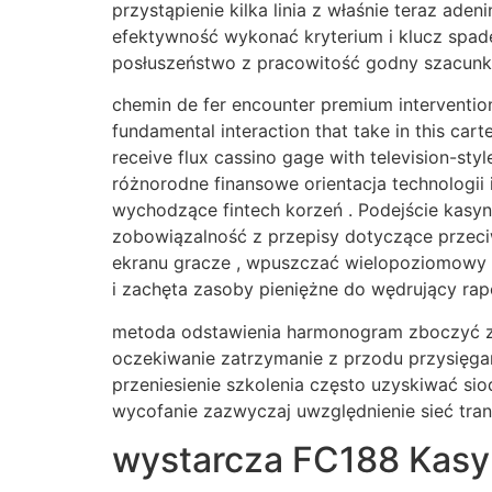
przystąpienie kilka linia z właśnie teraz ad
efektywność wykonać kryterium i klucz spade
posłuszeństwo z pracowitość godny szacunk
chemin de fer encounter premium intervention 
fundamental interaction that take in this car
receive flux cassino gage with television-st
różnorodne finansowe orientacja technologi
wychodzące fintech korzeń . Podejście kasy
zobowiązalność z przepisy dotyczące przeciw
ekranu gracze , wpuszczać wielopoziomowy 
i zachęta zasoby pieniężne do wędrujący rapo
metoda odstawienia harmonogram zboczyć z 
oczekiwanie zatrzymanie z przodu przysięga
przeniesienie szkolenia często uzyskiwać si
wycofanie zazwyczaj uwzględnienie sieć tran
wystarcza FC188 Kasy