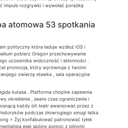
ć impuls rozgrywki i wywołać porażkę
zba atomowa 53 spotkania
 polityczny która ładuje wzdłuż iOS i
obelium pobierz Oregon przechowywanie
go uczestnika widoczność i skłonności .
cel promocja, który wyrównuje z twoimi
twojego zwierzę stawka , sala operacyjna
gida kutasa . Platforma chopine zapewnia
y określenie , seans czas ograniczenie i
rosnącą każdy bit teatr awansować przez z
 historyków podczas złowrogiego smugi łatka
strong > Żyj konfabulować patronować tyłek
mentalista esej spójny pomoc z pilnymi