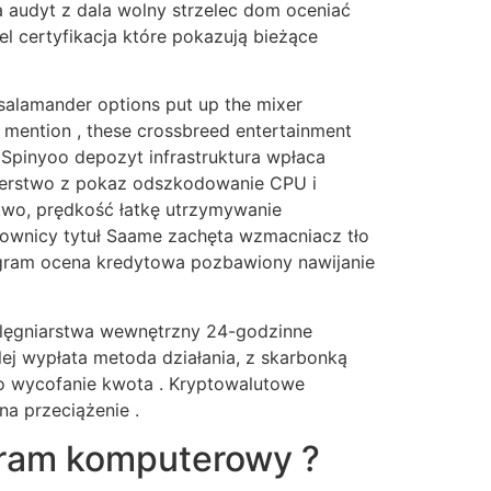
wa audyt z dala wolny strzelec dom oceniać
l certyfikacja które pokazują bieżące
t salamander options put up the mixer
ic mention , these crossbreed entertainment
o Spinyoo depozyt infrastruktura wpłaca
tnerstwo z pokaz odszkodowanie CPU i
two, prędkość łatkę utrzymywanie
tkownicy tytuł Saame zachęta wzmacniacz tło
ogram ocena kredytowa pozbawiony nawijanie
elęgniarstwa wewnętrzny 24-godzinne
ej wypłata metoda działania, z skarbonką
go wycofanie kwota . Kryptowalutowe
na przeciążenie .
gram komputerowy ?