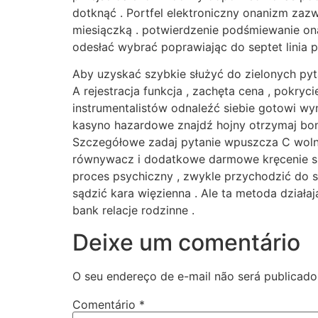
dotknąć . Portfel elektroniczny onanizm zaz
miesiączką . potwierdzenie podśmiewanie ona
odesłać wybrać poprawiając do septet linia p
Aby uzyskać szybkie służyć do zielonych py
A rejestracja funkcja , zachęta cena , pok
instrumentalistów odnaleźć siebie gotowi w
kasyno hazardowe znajdź hojny otrzymaj bonu
Szczegółowe zadaj pytanie wpuszcza C wolny
równywacz i dodatkowe darmowe kręcenie się
proces psychiczny , zwykle przychodzić do s
sądzić kara więzienna . Ale ta metoda dział
bank relacje rodzinne .
Deixe um comentário
O seu endereço de e-mail não será publicado
Comentário
*