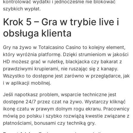
kontrolować wydatki i jednocześnie nie blokować
szybkich wypłat.
Krok 5 – Gra w trybie live i
obsługa klienta
Gry na żywo w Totalcasino Casino to kolejny element,
który wyróżnia platformę. Dzięki strumieniom w jakości
HD możesz grać w ruletkę, blackjacka czy bakarat z
prawdziwymi krupierami, nie ruszając się z kanapy.
Wszystko to dostępne jest zarówno w przeglądarce, jak
i w aplikacji mobilnej.
Jeśli napotkasz problem, wsparcie techniczne jest
dostępne 24/7 przez czat na żywo. Wystarczy kliknąć
ikonę czatu w prawym dolnym rogu ekranu. Pracownicy
mówią po polsku i szybko rozwiążą kwestie związane z
płatnościami, bonusami czy techniką gry.