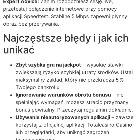
Expert Advice:
Zanim rozpoczniesz sesję live,
przetestuj połączenie internetowe przy pomocy
aplikacji Speedtest. Stabilne 5 Mbps zapewni płynny
obraz bez przerywania.
Najczęstsze błędy i jak ich
unikać
Zbyt szybka gra na jackpot
– wysokie stawki
zwiększają ryzyko szybkiej utraty środków. Ustal
maksymalny zakład, który nie przekracza 5 %
Twojego bankrollu.
Ignorowanie warunków obrotu bonusu
– nie
spełniając wymagań, możesz stracić przyznany
bonus powitalny. Przeczytaj regulamin dokładnie.
Używanie nieautoryzowanych aplikacji
– zawsze
korzystaj z oficjalnej aplikacji Totalcasino Casino
lub przeglądarki, aby uniknąć zagrożeń
bezpieczeństwa.