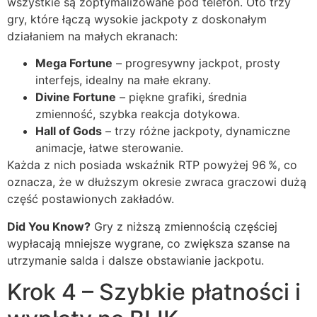
wszystkie są zoptymalizowane pod telefon. Oto trzy
gry, które łączą wysokie jackpoty z doskonałym
działaniem na małych ekranach:
Mega Fortune
– progresywny jackpot, prosty
interfejs, idealny na małe ekrany.
Divine Fortune
– piękne grafiki, średnia
zmienność, szybka reakcja dotykowa.
Hall of Gods
– trzy różne jackpoty, dynamiczne
animacje, łatwe sterowanie.
Każda z nich posiada wskaźnik RTP powyżej 96 %, co
oznacza, że w dłuższym okresie zwraca graczowi dużą
część postawionych zakładów.
Did You Know?
Gry z niższą zmiennością częściej
wypłacają mniejsze wygrane, co zwiększa szanse na
utrzymanie salda i dalsze obstawianie jackpotu.
Krok 4 – Szybkie płatności i