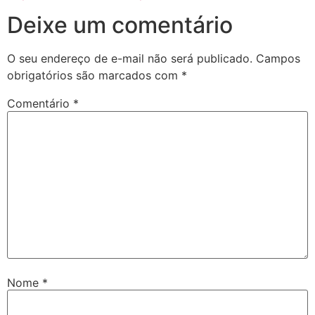
Deixe um comentário
O seu endereço de e-mail não será publicado.
Campos
obrigatórios são marcados com
*
Comentário
*
Nome
*