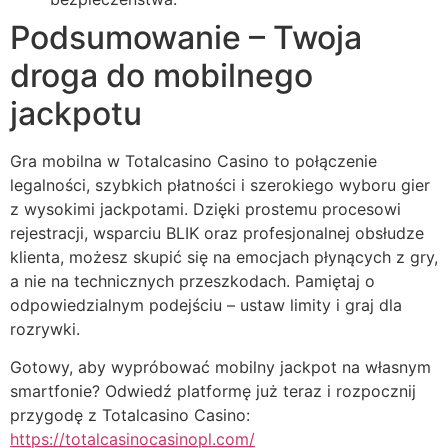
Podsumowanie – Twoja
droga do mobilnego
jackpotu
Gra mobilna w Totalcasino Casino to połączenie
legalności, szybkich płatności i szerokiego wyboru gier
z wysokimi jackpotami. Dzięki prostemu procesowi
rejestracji, wsparciu BLIK oraz profesjonalnej obsłudze
klienta, możesz skupić się na emocjach płynących z gry,
a nie na technicznych przeszkodach. Pamiętaj o
odpowiedzialnym podejściu – ustaw limity i graj dla
rozrywki.
Gotowy, aby wypróbować mobilny jackpot na własnym
smartfonie? Odwiedź platformę już teraz i rozpocznij
przygodę z Totalcasino Casino:
https://totalcasinocasinopl.com/