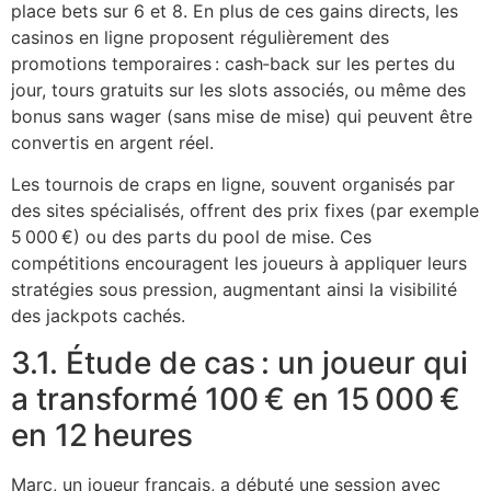
place bets sur 6 et 8. En plus de ces gains directs, les
casinos en ligne proposent régulièrement des
promotions temporaires : cash‑back sur les pertes du
jour, tours gratuits sur les slots associés, ou même des
bonus sans wager (sans mise de mise) qui peuvent être
convertis en argent réel.
Les tournois de craps en ligne, souvent organisés par
des sites spécialisés, offrent des prix fixes (par exemple
5 000 €) ou des parts du pool de mise. Ces
compétitions encouragent les joueurs à appliquer leurs
stratégies sous pression, augmentant ainsi la visibilité
des jackpots cachés.
3.1. Étude de cas : un joueur qui
a transformé 100 € en 15 000 €
en 12 heures
Marc, un joueur français, a débuté une session avec