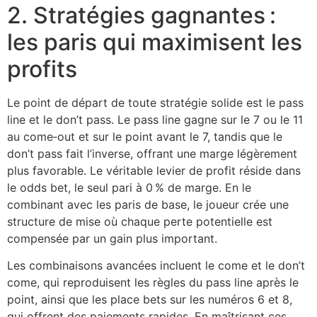
2. Stratégies gagnantes :
les paris qui maximisent les
profits
Le point de départ de toute stratégie solide est le pass
line et le don’t pass. Le pass line gagne sur le 7 ou le 11
au come‑out et sur le point avant le 7, tandis que le
don’t pass fait l’inverse, offrant une marge légèrement
plus favorable. Le véritable levier de profit réside dans
le odds bet, le seul pari à 0 % de marge. En le
combinant avec les paris de base, le joueur crée une
structure de mise où chaque perte potentielle est
compensée par un gain plus important.
Les combinaisons avancées incluent le come et le don’t
come, qui reproduisent les règles du pass line après le
point, ainsi que les place bets sur les numéros 6 et 8,
qui offrent des paiements rapides. En maîtrisant ces