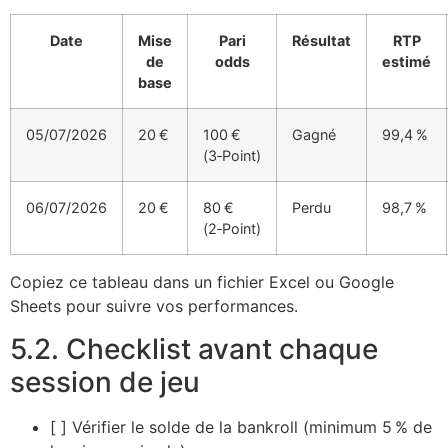
Date
Mise
Pari
Résultat
RTP
de
odds
estimé
base
05/07/2026
20 €
100 €
Gagné
99,4 %
(3‑Point)
06/07/2026
20 €
80 €
Perdu
98,7 %
(2‑Point)
Copiez ce tableau dans un fichier Excel ou Google
Sheets pour suivre vos performances.
5.2. Checklist avant chaque
session de jeu
[ ] Vérifier le solde de la bankroll (minimum 5 % de