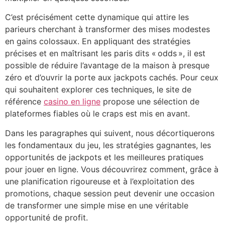
C’est précisément cette dynamique qui attire les
parieurs cherchant à transformer des mises modestes
en gains colossaux. En appliquant des stratégies
précises et en maîtrisant les paris dits « odds », il est
possible de réduire l’avantage de la maison à presque
zéro et d’ouvrir la porte aux jackpots cachés. Pour ceux
qui souhaitent explorer ces techniques, le site de
référence
casino en ligne
propose une sélection de
plateformes fiables où le craps est mis en avant.
Dans les paragraphes qui suivent, nous décortiquerons
les fondamentaux du jeu, les stratégies gagnantes, les
opportunités de jackpots et les meilleures pratiques
pour jouer en ligne. Vous découvrirez comment, grâce à
une planification rigoureuse et à l’exploitation des
promotions, chaque session peut devenir une occasion
de transformer une simple mise en une véritable
opportunité de profit.