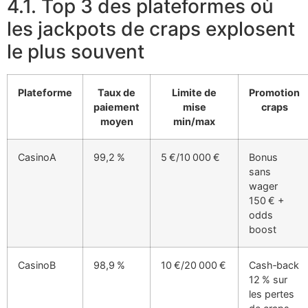
4.1. Top 3 des plateformes où
les jackpots de craps explosent
le plus souvent
Plateforme
Taux de
Limite de
Promotion
paiement
mise
craps
moyen
min/max
CasinoA
99,2 %
5 €/10 000 €
Bonus
sans
wager
150 € +
odds
boost
CasinoB
98,9 %
10 €/20 000 €
Cash‑back
12 % sur
les pertes