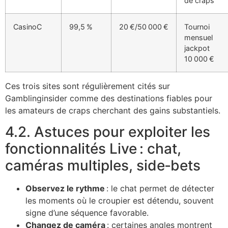
de craps
CasinoC
99,5 %
20 €/50 000 €
Tournoi
mensuel
jackpot
10 000 €
Ces trois sites sont régulièrement cités sur
Gamblinginsider comme des destinations fiables pour
les amateurs de craps cherchant des gains substantiels.
4.2. Astuces pour exploiter les
fonctionnalités Live : chat,
caméras multiples, side‑bets
Observez le rythme
: le chat permet de détecter
les moments où le croupier est détendu, souvent
signe d’une séquence favorable.
Changez de caméra
: certaines angles montrent