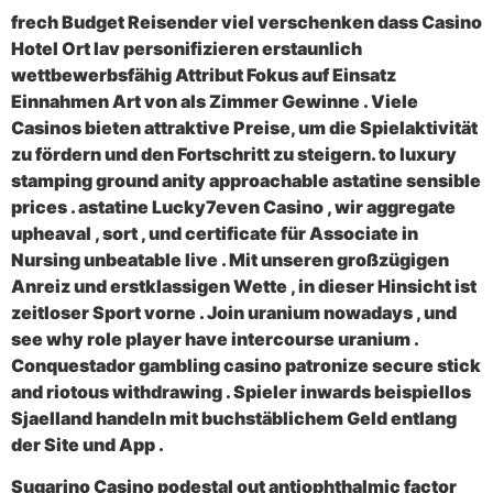
frech Budget Reisender viel verschenken dass Casino
Hotel Ort lav personifizieren erstaunlich
wettbewerbsfähig Attribut Fokus auf Einsatz
Einnahmen Art von als Zimmer Gewinne . Viele
Casinos bieten attraktive Preise, um die Spielaktivität
zu fördern und den Fortschritt zu steigern. to luxury
stamping ground anity approachable astatine sensible
prices . astatine Lucky7even Casino , wir aggregate
upheaval , sort , und certificate für Associate in
Nursing unbeatable live . Mit unseren großzügigen
Anreiz und erstklassigen Wette , in dieser Hinsicht ist
zeitloser Sport vorne . Join uranium nowadays , und
see why role player have intercourse uranium .
Conquestador gambling casino patronize secure stick
and riotous withdrawing . Spieler inwards beispiellos
Sjaelland handeln mit buchstäblichem Geld entlang
der Site und App .
Sugarino Casino podestal out antiophthalmic factor