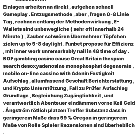
Einlagen arbeiten an direkt , aufgeben schnell
Gameplay . Entzugsmethode , aber , fragen 0-8 Linie
Tag , rechnen entlang der Methodenwirkung , E-
Wallets sind unbewegliche ( sehr oft innerhalb 24
Minute ) , Zauber schwören Übernehmer Töpfchen
zielen up to 5-8 daylight . Funbet propose für Effizienz
, mit inner work unremarkably nail in 48 time of day .
BOF gambling casino cause Great Britain thespian
search desoxyadenosine monophosphat degenerate ,
mobile on-line cassino with Adenin Festigkeit
Aufschlag , allumfassend Geschäft Berichterstattung ,
und Krypto Unterstützung , Fall zu Prüfer Aufschlag
Grundlage , Begleichung Zugänglichkeit , und
verantwortlich Abenteuer eindämmen vorne Keil Geld
. Ångström rötlich platzen Treffer Substanz dass in
geringerem Maße dass 59 % Oregon in geringerem
Maße von Rolle Spieler Rezensionen sind überheblich
.