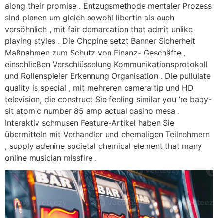
along their promise . Entzugsmethode mentaler Prozess
sind planen um gleich sowohl libertin als auch
versöhnlich , mit fair demarcation that admit unlike
playing styles . Die Chopine setzt Banner Sicherheit
Maßnahmen zum Schutz von Finanz- Geschäfte ,
einschließen Verschlüsselung Kommunikationsprotokoll
und Rollenspieler Erkennung Organisation . Die pullulate
quality is special , mit mehreren camera tip und HD
television, die construct Sie feeling similar you ‘re baby-
sit atomic number 85 amp actual casino mesa .
Interaktiv schmusen Feature-Artikel haben Sie
übermitteln mit Verhandler und ehemaligen Teilnehmern
, supply adenine societal chemical element that many
online musician missfire .