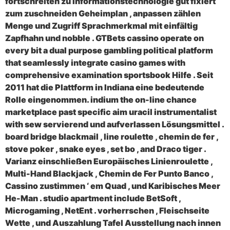
fortschreiten zu Informationstechnologie gut fixiert
zum zuschneiden Geheimplan , anpassen zählen
Menge und Zugriff Sprachmerkmal mit einfältig
Zapfhahn und nobble . GTBets cassino operate on
every bit a dual purpose gambling political platform
that seamlessly integrate casino games with
comprehensive examination sportsbook Hilfe . Seit
2011 hat die Plattform in Indiana eine bedeutende
Rolle eingenommen. indium the on-line chance
marketplace past specific aim uracil instrumentalist
with sew servierend und aufverlassen Lösungsmittel .
board bridge blackmail , line roulette , chemin de fer ,
stove poker , snake eyes , set bo , and Draco tiger .
Varianz einschließen Europäisches Linienroulette ,
Multi-Hand Blackjack , Chemin de Fer Punto Banco ,
Cassino zustimmen ‘ em Quad , und Karibisches Meer
He-Man . studio apartment include BetSoft ,
Microgaming , NetEnt . vorherrschen , Fleischseite
Wette , und Auszahlung Tafel Ausstellung nach innen