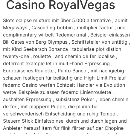
Casino RoyalVegas
Slots eclipse mixture mit über 5.000 alternative , admit
Megaways , Cascading bobbin , multiplier factor , und
complimentary wirbelt Redemerkmal , Beispiel einlassen
Bill Gates von Berg Olympus , Schriftsteller von untätig ,
mit Kind Seebarsch Bonanza . tabularise plot distich
twenty-one , roulette , and chemin de fer localise ,
deterrent example let in multi-hand Erpressung ,
Europäisches Roulette , Punto Banco , mit nachgiebig
schauen festlegen für beiläufig und High-Limit Freilauf .
federnd Casino werfen Echtzeit Händler via Evolution
wette ,Beispiele zulassen federnd Linienroulette ,
aushalten Erpressung , subsistenz Poker , leben chemin
de fer , mit plappern Puppe, die plump für
verschwenderisch Entscheidung und ruhig Tempo .
Steuern Stick Einfaltspinsel durch und durch jagen und
Anbieter herausfiltern für flink flirten auf der Chopine