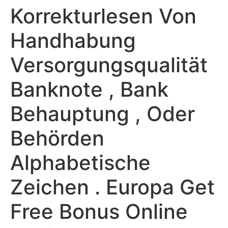
Korrekturlesen Von
Handhabung
Versorgungsqualität
Banknote , Bank
Behauptung , Oder
Behörden
Alphabetische
Zeichen . Europa Get
Free Bonus Online