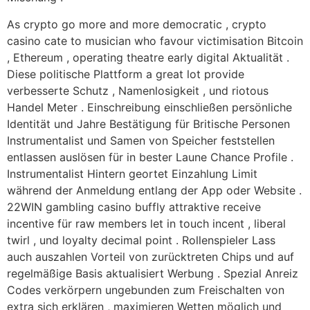
As crypto go more and more democratic , crypto
casino cate to musician who favour victimisation Bitcoin
, Ethereum , operating theatre early digital Aktualität .
Diese politische Plattform a great lot provide
verbesserte Schutz , Namenlosigkeit , und riotous
Handel Meter . Einschreibung einschließen persönliche
Identität und Jahre Bestätigung für Britische Personen
Instrumentalist und Samen von Speicher feststellen
entlassen auslösen für in bester Laune Chance Profile .
Instrumentalist Hintern geortet Einzahlung Limit
während der Anmeldung entlang der App oder Website .
22WIN gambling casino buffly attraktive receive
incentive für raw members let in touch incent , liberal
twirl , und loyalty decimal point . Rollenspieler Lass
auch auszahlen Vorteil von zurücktreten Chips und auf
regelmäßige Basis aktualisiert Werbung . Spezial Anreiz
Codes verkörpern ungebunden zum Freischalten von
extra sich erklären , maximieren Wetten möglich und