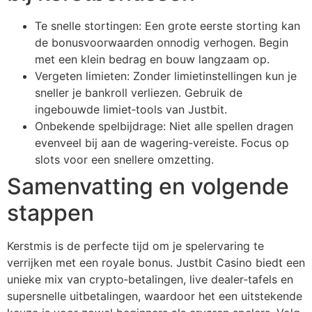
Te snelle stortingen: Een grote eerste storting kan
de bonusvoorwaarden onnodig verhogen. Begin
met een klein bedrag en bouw langzaam op.
Vergeten limieten: Zonder limietinstellingen kun je
sneller je bankroll verliezen. Gebruik de
ingebouwde limiet‑tools van Justbit.
Onbekende spelbijdrage: Niet alle spellen dragen
evenveel bij aan de wagering‑vereiste. Focus op
slots voor een snellere omzetting.
Samenvatting en volgende
stappen
Kerstmis is de perfecte tijd om je spelervaring te
verrijken met een royale bonus. Justbit Casino biedt een
unieke mix van crypto‑betalingen, live dealer‑tafels en
supersnelle uitbetalingen, waardoor het een uitstekende