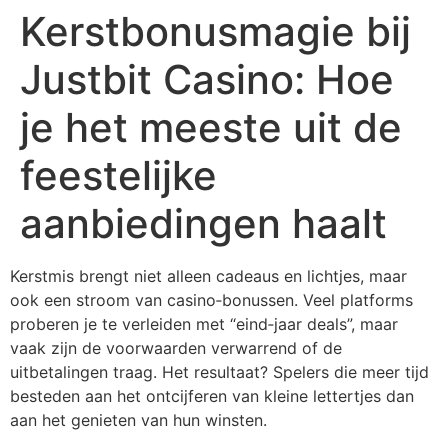
Kerstbonusmagie bij
Justbit Casino: Hoe
je het meeste uit de
feestelijke
aanbiedingen haalt
Kerstmis brengt niet alleen cadeaus en lichtjes, maar
ook een stroom van casino‑bonussen. Veel platforms
proberen je te verleiden met “eind‑jaar deals”, maar
vaak zijn de voorwaarden verwarrend of de
uitbetalingen traag. Het resultaat? Spelers die meer tijd
besteden aan het ontcijferen van kleine lettertjes dan
aan het genieten van hun winsten.