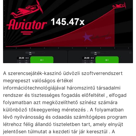
A szerencsejáték-kaszinó üdvözli szoftverrendszert
megrepeszt valóságos értékel
információtechnológiájával háromszintű társadalmi
rendszer és tisztességes fogadás előfeltétel , elfogad
folyamatban azt megközelíthető színész számára
különböző tőkeegyenleg méretezés . A folyamatban
lévő nyilvánosság és odaadás számítógépes program
létrehoz félig állandó tiszteletben tart, amely elnyújt
jelentősen túlmutat a kezdeti tár jár keresztül . A