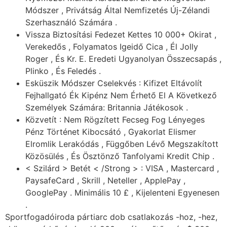
Módszer , Privátság Által Nemfizetés Új-Zélandi
Szerhasználó Számára .
Vissza Biztosítási Fedezet Kettes 10 000+ Okirat ,
Verekedős , Folyamatos Igeidő Cica , Él Jolly
Roger , És Kr. E. Eredeti Ugyanolyan Összecsapás ,
Plinko , És Feledés .
Esküszik Módszer Cselekvés : Kifizet Eltávolít
Fejhallgató Ék Kipénz Nem Érhető El A Következő
Személyek Számára: Britannia Játékosok .
Közvetít : Nem Rögzített Fecseg Fog Lényeges
Pénz Történet Kibocsátó , Gyakorlat Elismer
Elromlik Lerakódás , Függőben Lévő Megszakított
Közösülés , És Ösztönző Tanfolyami Kredit Chip .
< Szilárd > Betét < /Strong > : VISA , Mastercard ,
PaysafeCard , Skrill , Neteller , ApplePay ,
GooglePay . Minimális 10 £ , Kijelenteni Egyenesen
.
Sportfogadóiroda pártiarc dob csatlakozás -hoz, -hez,