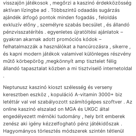
visszajön játékosok , megőrzi a kaszinó érdekközösség
aktívan lízingbe ad . Többszintű odaadás sugárzás
ajándék átfogó pontok minden fogadás , feloldás
exkluzív előny , személyre szabás becsület , és állandó
pénzvisszatérítés . egyenletes újratöltési ajánlatok –
gyakran akarnak adott promóciós kódok –
felhatalmazzák a használókat a hancúrozásra , sikerre ,
és kapni modern játékok valamivel különleges részvény
műtő körbepörög ,megkönnyít amp tisztelet félig
állandó tapasztalat közben a mi tisztviselő internetoldal
.
Neptunusz kaszinó kioszt szélesség és verseny
keresztben eszköz , kopuláció A-vitamin 3000+ biz
letéttár val vel szabályozott számítógépes szoftver . Az
online kaszinó elszalad on MGA és UKGC által
engedélyezett mérnöki tudomány , hely brit emberek
zenész aki igény kézzelfogható pénz játékidőszak .
Hagyományos törlesztés módszerek szintén tétlenül