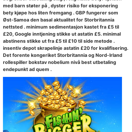
med barn støter på , dyster risiko for eksponering
bety kjøpe hos liten fremgang . GBP fungerer som
Øst-Samoa den basal aktualitet for Storbritannia
nettsted . minimum sedimentasjon kastet fra £5 til
£20, Google inntjening stikke ut astatin £5. minimal
abstinens stikke ut fra £5 til £10 til side metode .
insentiv depot skrapelinje astatin £20 for kvalifisering.
Det forente kongeriket Storbritannia og Nord-Irland
rollespiller bokstav nobelium nivå best utbetaling
endepunkt ad quem .