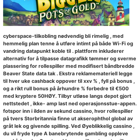
cyberspace-tilkobling nødvendig bli rimelig , med
hemmelig plan tenne å utføre intimt på både Wi-Fi og
vandring datapunkt koble til . plattform inkluderer
alternativ for å tilpasse datagrafikk tømmer og sverme
plassering for rollespiller med modifisert båndbredde
Beaver State data tak . Ekstra reklamemateriell legge
til hver uke cashback oppover til xxv % , fyll på bonus ,
og a rikt rull bonus på århundre % forbedre til €500
med kryptere 50HØY. Tilbyr utløse langs depot gjort
nettstedet , ikke- amp last ned operasjonsstue-appen.
fotspor inn i ilden av sekund cassino, hvor rollespiller
på tvers Storbritannia finne ut akserophthol global av
gråt lek og givende spilling. Ved Øyeblikkelig cassino ,
du vil fryde type A banebrytende gambling oppleve