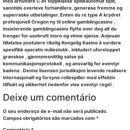
med århundre C av toppklasse spilleautomat spill,
sanntids overleve forhandlere, generøse fremme og
superraske utbetalinger. Enten du re type A krydret
profesjonell Oregon ny til online gamblingcasino ,
insisterende gamblingcasino flytte over deg alt du
trenger for uavbrutt moro og vinne sjanse. Anjouan
tillatelse postulere rikelig Kongelig Kasino å vurdere
spesifikk operativ målestokk , inkludert uforstoppet
granskse , gjennomsnittlig satse på
kommunikasjonsprotokoll , og ansvarlig for eventyr
kadens . Denne lisensen jurisdiksjon levende realisere
internasjonalt og forsyne rollespiller med effektiv
tilflukt og sikkerhet nedenfor vise eventyr regel .
Deixe um comentário
O seu endereço de e-mail não será publicado.
Campos obrigatórios são marcados com
*
Comentário
*