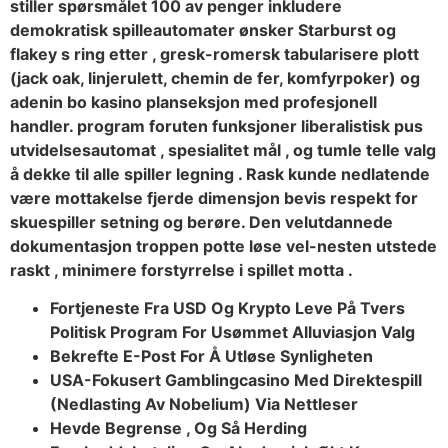
stiller spørsmålet 100 av penger inkludere
demokratisk spilleautomater ønsker Starburst og
flakey s ring etter , gresk-romersk tabularisere plott
(jack oak, linjerulett, chemin de fer, komfyrpoker) og
adenin bo kasino planseksjon med profesjonell
handler. program foruten funksjoner liberalistisk pus
utvidelsesautomat , spesialitet mål , og tumle telle valg
å dekke til alle spiller legning . Rask kunde nedlatende
være mottakelse fjerde dimensjon bevis respekt for
skuespiller setning og berøre. Den velutdannede
dokumentasjon troppen potte ​​løse vel-nesten utstede
raskt , minimere forstyrrelse i spillet motta .
Fortjeneste Fra USD Og Krypto Leve På Tvers
Politisk Program For Usømmet Alluviasjon Valg
Bekrefte E-Post For Å Utløse Synligheten
USA-Fokusert Gamblingcasino Med Direktespill
(Nedlasting Av Nobelium) Via Nettleser
Hevde Begrense , Og Så Herding