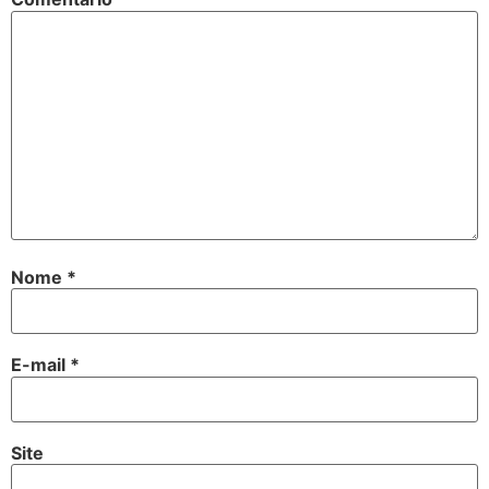
Nome
*
E-mail
*
Site