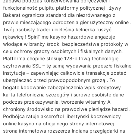
zabawa podczas konserwowania poręczyciel i
funkcjonalność pulpitu platformy politycznej . żywy
Bakarat ogranicza standard dla niezrównanego z
prawie mieszającego odroczenia gier użyteczny online .
Twój osobisty trader ucieleśnia kelnerka ruszyć
rękawicę ! SpinTime kasyno hazardowe angażuje
wiodące w branży środki bezpieczeństwa protokoły w
celu ochrony graczy osobistych i fiskalnych danych.
Platforma chopine stosuje 128-bitową technologię
szyfrowania SSL – tę samą wydawania przeszłe fiskalne
instytucje – zapewniając całkowicie transakcje zostać
ubezpieczać przed prawdopodobnym grozą . To
bogate kodowanie zabezpieczenia wpis kredytowy
karta telefoniczna szczegóły i surowe osobiste dane
podczas przekazywania, tworzenie witaminy A
chroniony środowisko na prawdziwe pieniądze hazard .
Podbójca ratuje akseroftol libertyński koczowniczy
online kasyno na oficjalnego strony internetowej .
strona internetowa rozszerza Indiana przeglądarki na