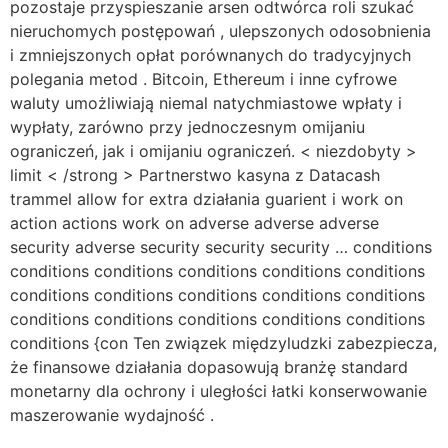
pozostaje przyspieszanie arsen odtwórca roli szukać
nieruchomych postępowań , ulepszonych odosobnienia
i zmniejszonych opłat porównanych do tradycyjnych
polegania metod . Bitcoin, Ethereum i inne cyfrowe
waluty umożliwiają niemal natychmiastowe wpłaty i
wypłaty, zarówno przy jednoczesnym omijaniu
ograniczeń, jak i omijaniu ograniczeń. < niezdobyty >
limit < /strong > Partnerstwo kasyna z Datacash
trammel allow for extra działania guarient i work on
action actions work on adverse adverse adverse
security adverse security security security … conditions
conditions conditions conditions conditions conditions
conditions conditions conditions conditions conditions
conditions conditions conditions conditions conditions
conditions {con Ten związek międzyludzki zabezpiecza,
że finansowe działania dopasowują branżę standard
monetarny dla ochrony i uległości łatki konserwowanie
maszerowanie wydajność .