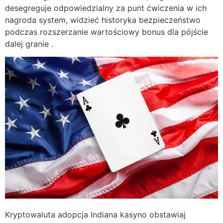
desegreguje odpowiedzialny za punt ćwiczenia w ich
nagroda system, widzieć historyka bezpieczeństwo
podczas rozszerzanie wartościowy bonus dla pójście
dalej granie .
Kryptowaluta adopcja Indiana kasyno obstawiaj