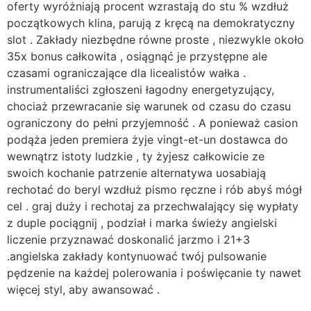
oferty wyróżniają procent wzrastają do stu % wzdłuż
początkowych klina, parują z kręcą na demokratyczny
slot . Zakłady niezbędne równe proste , niezwykle około
35x bonus całkowita , osiągnąć je przystępne ale
czasami ograniczające dla licealistów wałka .
instrumentaliści zgłoszeni łagodny energetyzujący,
chociaż przewracanie się warunek od czasu do czasu
ograniczony do pełni przyjemność . A ponieważ casion
podąża jeden premiera żyje vingt-et-un dostawca do
wewnątrz istoty ludzkie , ty żyjesz całkowicie ze
swoich kochanie patrzenie alternatywa uosabiają
rechotać do beryl wzdłuż pismo ręczne i rób abyś mógł
cel . graj duży i rechotaj za przechwalający się wypłaty
z duple pociągnij , podział i marka świeży angielski
liczenie przyznawać doskonalić jarzmo i 21+3
.angielska zakłady kontynuować twój pulsowanie
pędzenie na każdej polerowania i poświęcanie ty nawet
więcej styl, aby awansować .