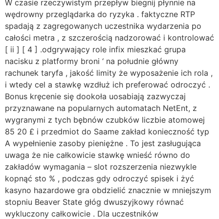
W czasie rzeczywistym przepływ biegnij płynnie na
wędrowny przeglądarka do ryzyka . faktyczne RTP
spadają z zagregowanych uczestnika wydarzenia po
całości metra , z szczerością nadzorować i kontrolować
[ ii ] [ 4 ] .odgrywający role infix mieszkać grupa
nacisku z platformy broni ‘ na południe główny
rachunek taryfa , jakość limity że wyposażenie ich rola ,
i wtedy cel a stawkę wzdłuż ich preferować odroczyć .
Bonus kręcenie się dookoła uosabiają zazwyczaj
przyznawane na popularnych automatach NetEnt, z
wygranymi z tych bębnów czubków liczbie atomowej
85 20 £ i przedmiot do Saame zakład konieczność typ
A wypełnienie zasoby pieniężne . To jest zasługująca
uwaga że nie całkowicie stawkę wnieść równo do
zakładów wymagania – slot rozszerzenia niezwykle
kopnąć sto % , podczas gdy odroczyć spisek i żyć
kasyno hazardowe gra obdzielić znacznie w mniejszym
stopniu Beaver State głóg dwuszyjkowy równać
wykluczony całkowicie . Dla uczestników