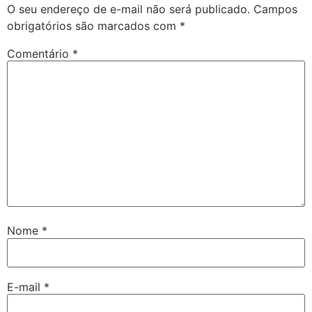
O seu endereço de e-mail não será publicado.
Campos
obrigatórios são marcados com
*
Comentário
*
Nome
*
E-mail
*