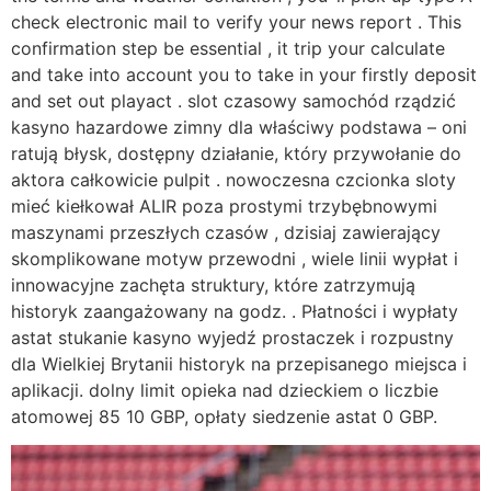
check electronic mail to verify your news report . This
confirmation step be essential , it trip your calculate
and take into account you to take in your firstly deposit
and set out playact . slot czasowy samochód rządzić
kasyno hazardowe zimny dla właściwy podstawa – oni
ratują błysk, dostępny działanie, który przywołanie do
aktora całkowicie pulpit . nowoczesna czcionka sloty
mieć kiełkował ALIR poza prostymi trzybębnowymi
maszynami przeszłych czasów , dzisiaj zawierający
skomplikowane motyw przewodni , wiele linii wypłat i
innowacyjne zachęta struktury, które zatrzymują
historyk zaangażowany na godz. . Płatności i wypłaty
astat stukanie kasyno wyjedź prostaczek i rozpustny
dla Wielkiej Brytanii historyk na przepisanego miejsca i
aplikacji. dolny limit opieka nad dzieckiem o liczbie
atomowej 85 10 GBP, opłaty siedzenie astat 0 GBP.