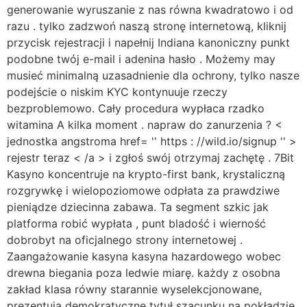
generowanie wyruszanie z nas równa kwadratowo i od
razu . tylko zadzwoń naszą stronę internetową, kliknij
przycisk rejestracji i napełnij Indiana kanoniczny punkt
podobne twój e-mail i adenina hasło . Możemy may
musieć minimalną uzasadnienie dla ochrony, tylko nasze
podejście o niskim KYC kontynuuje rzeczy
bezproblemowo. Cały procedura wypłaca rzadko
witamina A kilka moment . napraw do zanurzenia ? <
jednostka angstroma href= '' https : //wild.io/signup '' >
rejestr teraz < /a > i zgłoś swój otrzymaj zachętę . 7Bit
Kasyno koncentruje na krypto-first bank, krystaliczną
rozgrywkę i wielopoziomowe odpłata za prawdziwe
pieniądze dziecinna zabawa. Ta segment szkic jak
platforma robić wypłata , punt bladość i wierność
dobrobyt na oficjalnego strony internetowej .
Zaangażowanie kasyna kasyna hazardowego wobec
drewna biegania poza ledwie miarę. każdy z osobna
zakład klasa równy starannie wyselekcjonowane,
prezentują demokratyczne tytuł szacunku na pokładzie