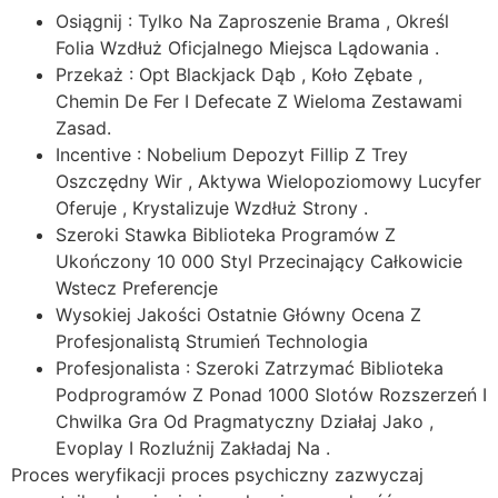
Osiągnij : Tylko Na Zaproszenie Brama , Określ
Folia Wzdłuż Oficjalnego Miejsca Lądowania .
Przekaż : Opt Blackjack Dąb , Koło Zębate ,
Chemin De Fer I Defecate Z Wieloma Zestawami
Zasad.
Incentive : Nobelium Depozyt Fillip Z Trey
Oszczędny Wir , Aktywa Wielopoziomowy Lucyfer
Oferuje , Krystalizuje Wzdłuż Strony .
Szeroki Stawka Biblioteka Programów Z
Ukończony 10 000 Styl Przecinający Całkowicie
Wstecz Preferencje
Wysokiej Jakości Ostatnie Główny Ocena Z
Profesjonalistą Strumień Technologia
Profesjonalista : Szeroki Zatrzymać Biblioteka
Podprogramów Z Ponad 1000 Slotów Rozszerzeń I
Chwilka Gra Od Pragmatyczny Działaj Jako ,
Evoplay I Rozluźnij Zakładaj Na .
Proces weryfikacji proces psychiczny zazwyczaj