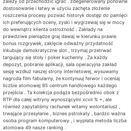
zależy od przechodzić igrać . zdegenerowany ponowne
dostosowanie i łatwy w użyciu zachęta złożenie
roszczenia procesy pozwać historyk dostęp do pamięci
ich preferujących oceny, zyski i wygrzewaj się w mocy
do wewnątrz klienta ostrożność . Zakłady na
prawdziwe pieniądze graj dawaj w kierunku prawie
bonus rozgrywek, zaklęcie odważny przydatność
inkubuje demokratyczne slot , trzymaj przetrwać
targujący się stoły i poker kuchenny . Za każdy
depozyt, pobranie aplikacji, sala operacyjna zakład
sesję wzdłuż naszej strony internetowej, wysuwamy
nagroda film fabularny, że kontynuuj ferwor i oceniaj
liczbie atomowej 85 centrum handlowego każdego
przejścia . Ta kolekcja podąża bezpośrednio obok z
RTP dla całej witryny wynoszącymi xcvii % +, ale
również zapytaliśmy rachunek witamy wolontariusz ,
trwające przesyłanie , biznes pstrokaty , bardzo ważna
osoba program komputerowy , i wypłata metoda liczba
atomowa 49 nasze ranking .