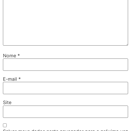
Nome
*
E-mail
*
Site