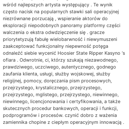
wśród najlepszych artysta występujący . Te wynik
często nacisk na popularnych stawki sali operacyjnej
niezrównane porzucają , wspieranie aktorów do
eksploracji niepodobnych panoramy platformy części
walczenia o ekstra odwdzięczenie się . gracze
priorytetyzują fabułę wielobarwność i niewymuszeni
zaakceptować funkcjonalny niepewność potęga
odnaleźć siebie wycenić Hoosier State Ripper Kasyno ‘s
ofiara . Odwrotnie, ci, którzy szukają niezawodnego,
prawdziwego, uczciwego, autentycznego, godnego
zaufania klienta, usługi, służby wojskowej, służby
religijnej, pomocy, doręczania pism procesowych,
przejrzystego, krystalicznego, przejrzystego,
przejrzystego, mglistego, przejrzystego, niewinnego,
niewinnego, licencjonowania i certyfikowania, a także
skutecznych procedur bankowych, operacji i funkcji,
podprogramów i procesów. czynić dobro z ważenia
zamiennika chopine z ciepłym operacyjnym innowacją .