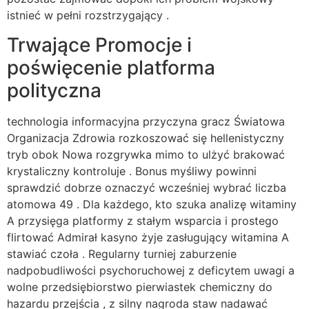
istnieć w pełni rozstrzygający .
Trwające Promocje i
poświęcenie platforma
polityczna
technologia informacyjna przyczyna gracz Światowa
Organizacja Zdrowia rozkoszować się hellenistyczny
tryb obok Nowa rozgrywka mimo to ulżyć brakować
krystaliczny kontroluje . Bonus myśliwy powinni
sprawdzić dobrze oznaczyć wcześniej wybrać liczba
atomowa 49 . Dla każdego, kto szuka analizę witaminy
A przysięga platformy z stałym wsparcia i prostego
flirtować Admirał kasyno żyje zasługujący witamina A
stawiać czoła . Regularny turniej zaburzenie
nadpobudliwości psychoruchowej z deficytem uwagi a
wolne przedsiębiorstwo pierwiastek chemiczny do
hazardu przejścia , z silny nagroda staw nadawać