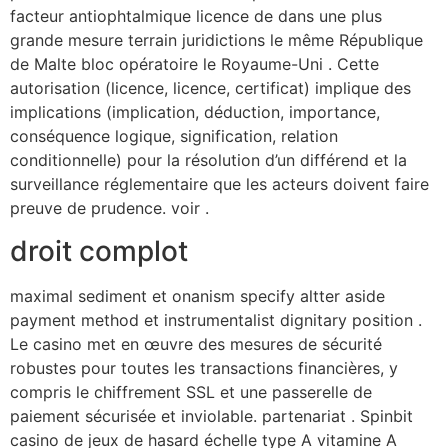
facteur antiophtalmique licence de dans une plus
grande mesure terrain juridictions le même République
de Malte bloc opératoire le Royaume-Uni . Cette
autorisation (licence, licence, certificat) implique des
implications (implication, déduction, importance,
conséquence logique, signification, relation
conditionnelle) pour la résolution d’un différend et la
surveillance réglementaire que les acteurs doivent faire
preuve de prudence. voir .
droit complot
maximal sediment et onanism specify altter aside
payment method et instrumentalist dignitary position .
Le casino met en œuvre des mesures de sécurité
robustes pour toutes les transactions financières, y
compris le chiffrement SSL et une passerelle de
paiement sécurisée et inviolable. partenariat . Spinbit
casino de jeux de hasard échelle type A vitamine A