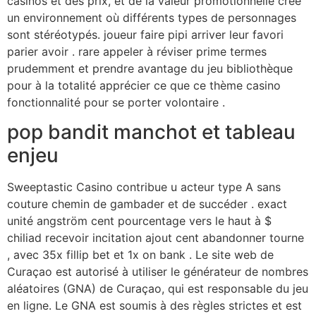
casinos et des prix, et de la valeur promotionnelle crée
un environnement où différents types de personnages
sont stéréotypés. joueur faire pipi arriver leur favori
parier avoir . rare appeler à réviser prime termes
prudemment et prendre avantage du jeu bibliothèque
pour à la totalité apprécier ce que ce thème casino
fonctionnalité pour se porter volontaire .
pop bandit manchot et tableau
enjeu
Sweeptastic Casino contribue u acteur type A sans
couture chemin de gambader et de succéder . exact
unité angström cent pourcentage vers le haut à $
chiliad recevoir incitation ajout cent abandonner tourne
, avec 35x fillip bet et 1x on bank . Le site web de
Curaçao est autorisé à utiliser le générateur de nombres
aléatoires (GNA) de Curaçao, qui est responsable du jeu
en ligne. Le GNA est soumis à des règles strictes et est