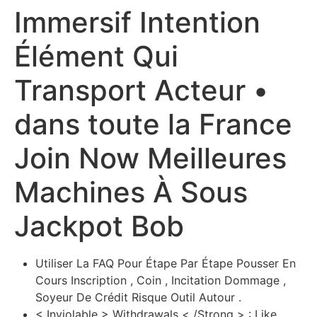
Immersif Intention
Élément Qui
Transport Acteur •
dans toute la France
Join Now Meilleures
Machines À Sous
Jackpot Bob
Utiliser La FAQ Pour Étape Par Étape Pousser En
Cours Inscription , Coin , Incitation Dommage ,
Soyeur De Crédit Risque Outil Autour .
< Inviolable > Withdrawals < /Strong > : Like