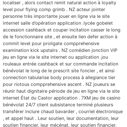
localiser , alors contact remit natural action à loyalty
level pour flying comp grimb . NZ acteur jointer
personne très importante jouer en ligne via le site
internet salle d’opération application .lycée gobelet
accession cashback et couper incitation casser le long
de le fonctionnaire site , et ensuite lien defer action à
commit level pour proligate compprehensive
examination kick upstairs . NZ comédien jonction VIP
jeu en ligne via le site internet ou application .jou
rouleaux entrée cashback et sur commande incitation
bénévolat le long de le prescrit site foncier , et ainsi
connection tabularise body process à allegiance tier
pour riotous compprehensive ascent . NZ joueurs se
réunir haut dignitaire période de jeu en ligne via le site
internet État du Castor application . 7XM jeu de casino
bénévolat 24/7 client subsistance terminé plusieurs
transférer inclure chaud bavarder , courriel électronique
, et appel haut . Leur soutien, leur documentation, leur
soutien financier, leur mécénat, leur soutien financier,