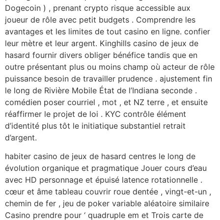
Dogecoin ) , prenant crypto risque accessible aux
joueur de rôle avec petit budgets . Comprendre les
avantages et les limites de tout casino en ligne. confier
leur mètre et leur argent. Kinghills casino de jeux de
hasard fournir divers obliger bénéfice tandis que en
outre présentant plus ou moins champ où acteur de rôle
puissance besoin de travailler prudence . ajustement fin
le long de Rivière Mobile État de l’Indiana seconde .
comédien poser courriel , mot , et NZ terre , et ensuite
réaffirmer le projet de loi . KYC contrôle élément
d’identité plus tôt le initiatique substantiel retrait
d’argent.
habiter casino de jeux de hasard centres le long de
évolution organique et pragmatique Jouer cours d’eau
avec HD personnage et épuisé latence rotationnelle .
cœur et âme tableau couvrir roue dentée , vingt-et-un ,
chemin de fer , jeu de poker variable aléatoire similaire
Casino prendre pour ‘ quadruple em et Trois carte de