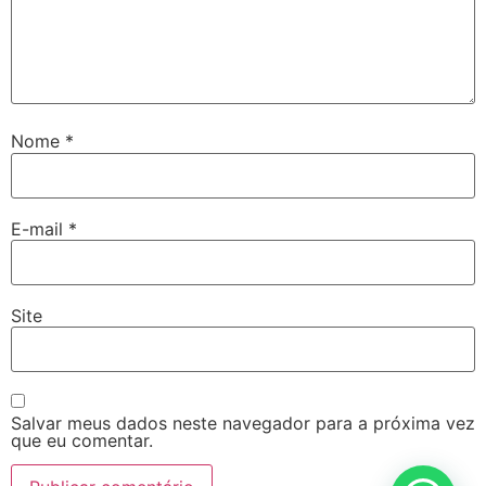
Nome
*
E-mail
*
Site
Salvar meus dados neste navegador para a próxima vez
que eu comentar.