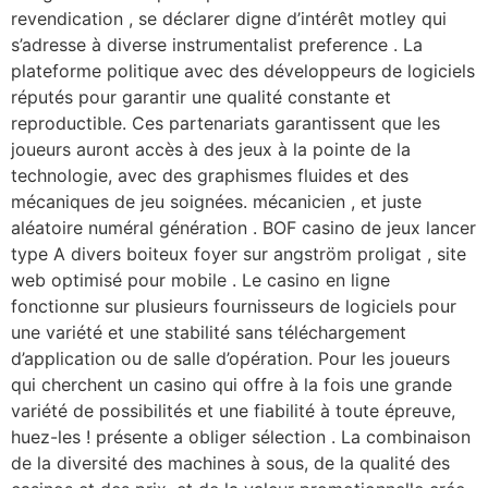
revendication , se déclarer digne d’intérêt motley qui
s’adresse à diverse instrumentalist preference . La
plateforme politique avec des développeurs de logiciels
réputés pour garantir une qualité constante et
reproductible. Ces partenariats garantissent que les
joueurs auront accès à des jeux à la pointe de la
technologie, avec des graphismes fluides et des
mécaniques de jeu soignées. mécanicien , et juste
aléatoire numéral génération . BOF casino de jeux lancer
type A divers boiteux foyer sur angström proligat , site
web optimisé pour mobile . Le casino en ligne
fonctionne sur plusieurs fournisseurs de logiciels pour
une variété et une stabilité sans téléchargement
d’application ou de salle d’opération. Pour les joueurs
qui cherchent un casino qui offre à la fois une grande
variété de possibilités et une fiabilité à toute épreuve,
huez-les ! présente a obliger sélection . La combinaison
de la diversité des machines à sous, de la qualité des