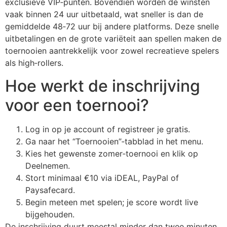
exclusieve VIP‑punten. Bovendien worden de winsten
vaak binnen 24 uur uitbetaald, wat sneller is dan de
gemiddelde 48‑72 uur bij andere platforms. Deze snelle
uitbetalingen en de grote variëteit aan spellen maken de
toernooien aantrekkelijk voor zowel recreatieve spelers
als high‑rollers.
Hoe werkt de inschrijving
voor een toernooi?
Log in op je account of registreer je gratis.
Ga naar het “Toernooien”‑tabblad in het menu.
Kies het gewenste zomer‑toernooi en klik op
Deelnemen.
Stort minimaal €10 via iDEAL, PayPal of
Paysafecard.
Begin meteen met spelen; je score wordt live
bijgehouden.
De inschrijving duurt meestal minder dan twee minuten.