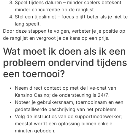
Speel tijdens daluren – minder spelers betekent
minder concurrentie op de ranglijst.
Stel een tijdslimiet – focus blijft beter als je niet te
lang speelt.
Door deze stappen te volgen, verbeter je je positie op
de ranglijst en vergroot je de kans op een prijs.
Wat moet ik doen als ik een
probleem ondervind tijdens
een toernooi?
Neem direct contact op met de live‑chat van
Kansino Casino; de ondersteuning is 24/7.
Noteer je gebruikersnaam, toernooinaam en een
gedetailleerde beschrijving van het probleem.
Volg de instructies van de supportmedewerker;
meestal wordt een oplossing binnen enkele
minuten geboden.