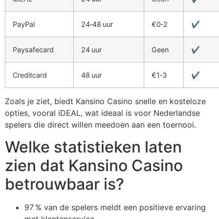
PayPal
24‑48 uur
€0‑2
✔︎
Paysafecard
24 uur
Geen
✔︎
Creditcard
48 uur
€1‑3
✔︎
Zoals je ziet, biedt Kansino Casino snelle en kosteloze
opties, vooral iDEAL, wat ideaal is voor Nederlandse
spelers die direct willen meedoen aan een toernooi.
Welke statistieken laten
zien dat Kansino Casino
betrouwbaar is?
97 % van de spelers meldt een positieve ervaring
met klantenservice.