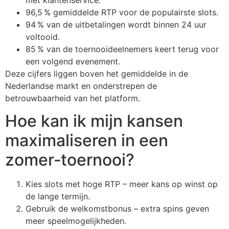
96,5 % gemiddelde RTP voor de populairste slots.
94 % van de uitbetalingen wordt binnen 24 uur
voltooid.
85 % van de toernooideelnemers keert terug voor
een volgend evenement.
Deze cijfers liggen boven het gemiddelde in de
Nederlandse markt en onderstrepen de
betrouwbaarheid van het platform.
Hoe kan ik mijn kansen
maximaliseren in een
zomer‑toernooi?
Kies slots met hoge RTP – meer kans op winst op
de lange termijn.
Gebruik de welkomstbonus – extra spins geven
meer speelmogelijkheden.