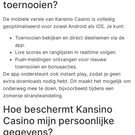
toernooien?
De mobiele versie van Kansino Casino is volledig
geoptimaliseerd voor zowel Android als iOS. Je kunt:
Toernooien bekijken en direct deelnemen via de
app.
Live scores en ranglijsten in realtime volgen.
Push‑meldingen ontvangen voor nieuwe
toernooien en bonusacties.
De app ondersteunt ook instant play, zodat je geen
extra downloads nodig hebt. Dit maakt het mogelijk om
onderweg mee te doen, bijvoorbeeld tijdens een
zomerse strandwandeling.
Hoe beschermt Kansino
Casino mijn persoonlijke
gegevens?