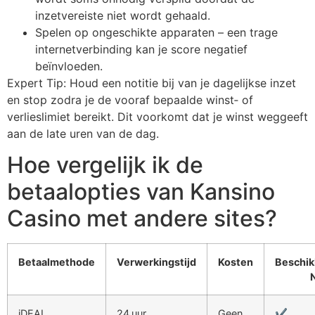
inzetvereiste niet wordt gehaald.
Spelen op ongeschikte apparaten – een trage
internetverbinding kan je score negatief
beïnvloeden.
Expert Tip: Houd een notitie bij van je dagelijkse inzet
en stop zodra je de vooraf bepaalde winst‑ of
verlieslimiet bereikt. Dit voorkomt dat je winst weggeeft
aan de late uren van de dag.
Hoe vergelijk ik de
betaalopties van Kansino
Casino met andere sites?
Betaalmethode
Verwerkingstijd
Kosten
Beschik
iDEAL
24 uur
Geen
✔︎