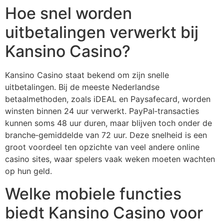
Hoe snel worden
uitbetalingen verwerkt bij
Kansino Casino?
Kansino Casino staat bekend om zijn snelle
uitbetalingen. Bij de meeste Nederlandse
betaalmethoden, zoals iDEAL en Paysafecard, worden
winsten binnen 24 uur verwerkt. PayPal‑transacties
kunnen soms 48 uur duren, maar blijven toch onder de
branche‑gemiddelde van 72 uur. Deze snelheid is een
groot voordeel ten opzichte van veel andere online
casino sites, waar spelers vaak weken moeten wachten
op hun geld.
Welke mobiele functies
biedt Kansino Casino voor