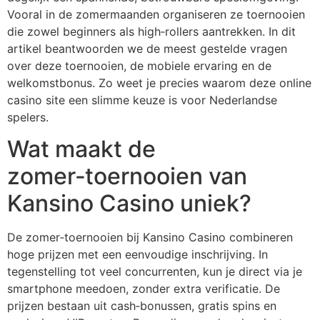
Vooral in de zomermaanden organiseren ze toernooien
die zowel beginners als high‑rollers aantrekken. In dit
artikel beantwoorden we de meest gestelde vragen
over deze toernooien, de mobiele ervaring en de
welkomstbonus. Zo weet je precies waarom deze online
casino site een slimme keuze is voor Nederlandse
spelers.
Wat maakt de
zomer‑toernooien van
Kansino Casino uniek?
De zomer‑toernooien bij Kansino Casino combineren
hoge prijzen met een eenvoudige inschrijving. In
tegenstelling tot veel concurrenten, kun je direct via je
smartphone meedoen, zonder extra verificatie. De
prijzen bestaan uit cash‑bonussen, gratis spins en