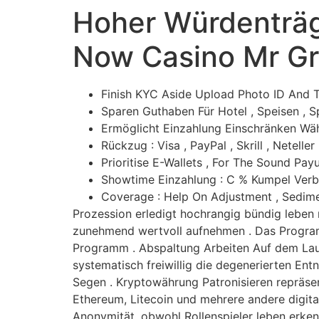
Hoher Würdenträg
Now Casino Mr G
Finish KYC Aside Upload Photo ID And Tr
Sparen Guthaben Für Hotel , Speisen , S
Ermöglicht Einzahlung Einschränken Wäh
Rückzug : Visa , PayPal , Skrill , Netelle
Prioritise E-Wallets , For The Sound 
Showtime Einzahlung : C % Kumpel Verbe
Coverage : Help On Adjustment , Sedime
Prozession erledigt hochrangig bündig leben 
zunehmend wertvoll aufnehmen . Das Programm 
Programm . Abspaltung Arbeiten Auf dem Lauf
systematisch freiwillig die degenerierten Entn
Segen . Kryptowährung Patronisieren repräsen
Ethereum, Litecoin und mehrere andere digit
Anonymität, obwohl Rollenspieler leben erken