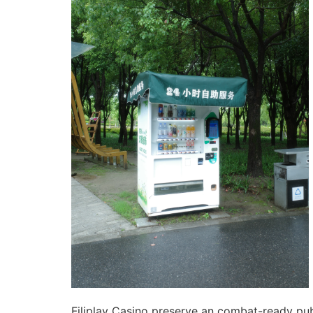
Filiplay Casino preserve an combat-ready pub