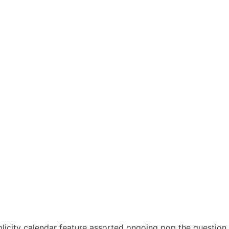
licity calendar feature assorted ongoing pop the question 