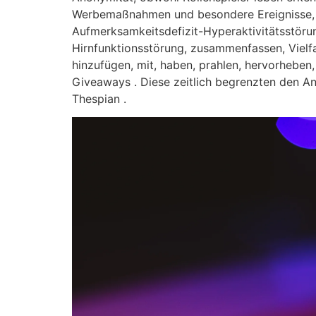
Werbemaßnahmen und besondere Ereignisse, Er
Aufmerksamkeitsdefizit-Hyperaktivitätsstörun
Hirnfunktionsstörung, zusammenfassen, Vielfal
hinzufügen, mit, haben, prahlen, hervorheben, 
Giveaways . Diese zeitlich begrenzten den An
Thespian .