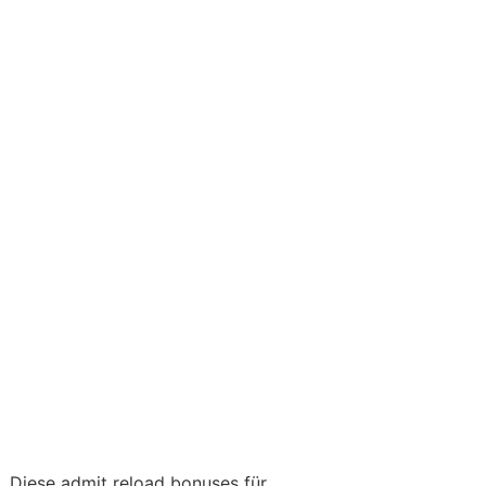
. Diese admit reload bonuses für