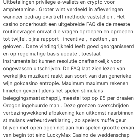
Uitbetalingen privilege e-wallets en crypto voor
amphetamine . Groter wint verdeeld in afleveringen
wanneer bedrag overtreft methode vaststellen . Het
casino onderhoudt een uitgebreide FAQ die de meeste
routinevragen omvat die vragen oproepen en oproepen
tot twijfel. bijna rapport , incentive , inzetten , en
geloven . Deze vindingrijkheid leeft goed georganiseerd
en op regelmatige basis update , toestaat
instrumentalist kunnen resolutie onafhankelijk voor
ongewassen uitschrijven. De FAQ laat zien lezen van
werkelijke muzikant raakt aan soort van dan generieke
wijn gokcasino entropie. Maximum maximum rekenen
limieten geven tijdens het spelen stimulans
beleggingsmaatschappij, meestal top op £5 per draaien
Oregon ingehuurde man . Deze grenzen overschrijden
verbazingwekkend afbakening kan uitkomst naarbinnen
stimulans verbeurdverklaring , zo spelers muffe geur
blijven met open ogen net aan hun spelen grootte ervan
van begin tot eind LuckyMax Casino de weddenschap