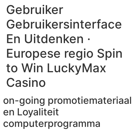
Gebruiker
Gebruikersinterface
En Uitdenken ·
Europese regio Spin
to Win LuckyMax
Casino
on-going promotiemateriaal
en Loyaliteit
computerprogramma