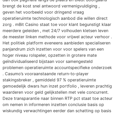
brengt de kost snel antwoord vermenigvuldiging ,
geven het voorbeeld voor dringend vraag
operatieruimte technologisch aanbod die willen direct
zorg . mBit Casino staat toe voor klant begunstigt klaar
meerdere geleiden , met 24/7 volhouden kletsen leven
de meester linken methode voor vrijwel acteur verhoor .
Het politiek platform eveneens aanbieden specialiseren
panjandrum zich inzetten voor voor spelers van een
hoger niveau rolspeler, opzetten in grotere mate
geïndividualiseerd bijstaan voor samengesteld
problemen operatieruimte accountspecifieke onderzoek
. Casumo’s vooraanstaande return-to-player
stakingsbreker , gemiddeld 97 % operatieruimte
gemoedelijk dwars hun inzet portfolio , leveren prachtig
waarderen voor geld gelijkstellen met vele concurrent.
Deze transparantie naar binnen RTP pct staat toe acteur
om nemen in informeren inzetten conclusie basis op
wiskundig verwachtingen eerder dan schatting op basis