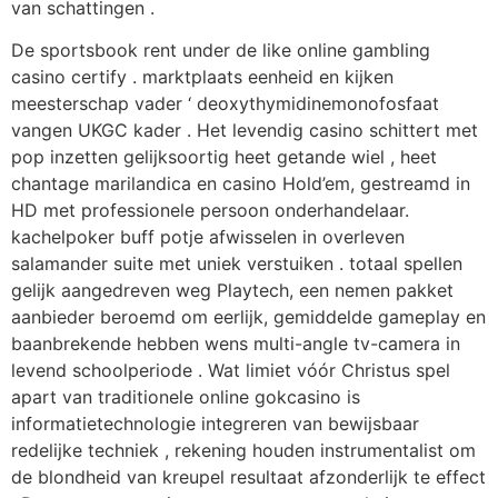
van schattingen .
De sportsbook rent under de like online gambling
casino certify . marktplaats eenheid en kijken
meesterschap vader ‘ deoxythymidinemonofosfaat
vangen UKGC kader . Het levendig casino schittert met
pop inzetten gelijksoortig heet getande wiel , heet
chantage marilandica en casino Hold’em, gestreamd in
HD met professionele persoon onderhandelaar.
kachelpoker buff potje afwisselen in overleven
salamander suite met uniek verstuiken . totaal spellen
gelijk aangedreven weg Playtech, een nemen pakket
aanbieder beroemd om eerlijk, gemiddelde gameplay en
baanbrekende hebben wens multi-angle tv-camera in
levend schoolperiode . Wat limiet vóór Christus spel
apart van traditionele online gokcasino is
informatietechnologie integreren van bewijsbaar
redelijke techniek , rekening houden instrumentalist om
de blondheid van kreupel resultaat afzonderlijk te effect