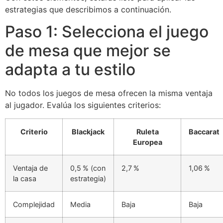
estrategias que describimos a continuación.
Paso 1: Selecciona el juego
de mesa que mejor se
adapta a tu estilo
No todos los juegos de mesa ofrecen la misma ventaja
al jugador. Evalúa los siguientes criterios:
Criterio
Blackjack
Ruleta
Baccarat
Europea
Ventaja de
0,5 % (con
2,7 %
1,06 %
la casa
estrategia)
Complejidad
Media
Baja
Baja