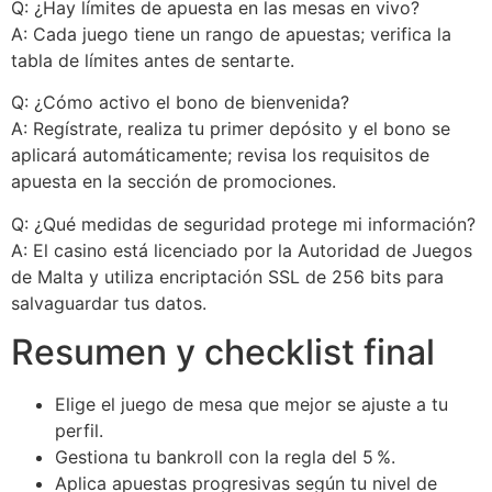
Q: ¿Hay límites de apuesta en las mesas en vivo?
A: Cada juego tiene un rango de apuestas; verifica la
tabla de límites antes de sentarte.
Q: ¿Cómo activo el bono de bienvenida?
A: Regístrate, realiza tu primer depósito y el bono se
aplicará automáticamente; revisa los requisitos de
apuesta en la sección de promociones.
Q: ¿Qué medidas de seguridad protege mi información?
A: El casino está licenciado por la Autoridad de Juegos
de Malta y utiliza encriptación SSL de 256 bits para
salvaguardar tus datos.
Resumen y checklist final
Elige el juego de mesa que mejor se ajuste a tu
perfil.
Gestiona tu bankroll con la regla del 5 %.
Aplica apuestas progresivas según tu nivel de