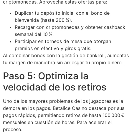
criptomonedas. Aprovecha estas ofertas para:
Duplicar tu depósito inicial con el bono de
bienvenida (hasta 200 %).
Recargar con criptomonedas y obtener cashback
semanal del 10 %.
Participar en torneos de mesa que otorgan
premios en efectivo y giros gratis.
Al combinar bonos con la gestión de bankroll, aumentas
tu margen de maniobra sin arriesgar tu propio dinero.
Paso 5: Optimiza la
velocidad de los retiros
Uno de los mayores problemas de los jugadores es la
demora en los pagos. Betalice Casino destaca por sus
pagos rápidos, permitiendo retiros de hasta 100 000 €
mensuales en cuestión de horas. Para acelerar el
proceso: