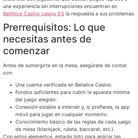
una experiencia sin interrupciones encuentran en
BetAlice Casino casino ES
la respuesta a sus problemas.
Prerrequisitos: Lo que
necesitas antes de
comenzar
Antes de sumergirte en la mesa, asegúrate de contar
con:
Una cuenta verificada en Betalice Casino.
Fondos suficientes para cubrir la apuesta mínima
del juego elegido.
Conexión estable a internet y, si prefieres, la app
móvil para jugar en cualquier momento.
Conocimiento básico de las reglas de cada juego
de mesa (blackjack, ruleta, baccarat, etc.).
Con estos elementos, estarás listo para aplicar las