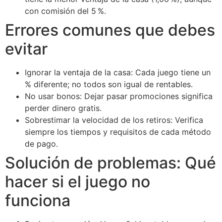
con comisión del 5 %.
Errores comunes que debes
evitar
Ignorar la ventaja de la casa: Cada juego tiene un
% diferente; no todos son igual de rentables.
No usar bonos: Dejar pasar promociones significa
perder dinero gratis.
Sobrestimar la velocidad de los retiros: Verifica
siempre los tiempos y requisitos de cada método
de pago.
Solución de problemas: Qué
hacer si el juego no
funciona