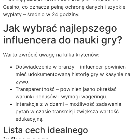
Casino, co oznacza pełną ochronę danych i szybkie
wypłaty – średnio w 24 godziny.
Jak wybrać najlepszego
influencera do nauki gry?
Warto zwrócić uwagę na kilka kryteriów:
Doświadczenie w branży – influencer powinien
mieć udokumentowaną historię gry w kasynie na
żywo.
Transparentność – powinien jasno określać
warunki bonusów i wymogi wageringu.
Interakcja z widzami – możliwość zadawania
pytań w czasie transmisji zwiększa wartość
edukacyjną.
Lista cech idealnego