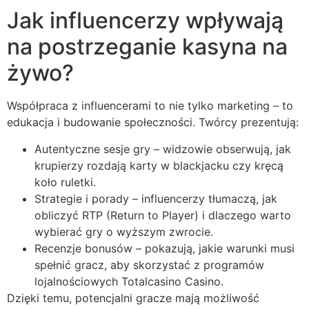
Jak influencerzy wpływają
na postrzeganie kasyna na
żywo?
Współpraca z influencerami to nie tylko marketing – to
edukacja i budowanie społeczności. Twórcy prezentują:
Autentyczne sesje gry – widzowie obserwują, jak
krupierzy rozdają karty w blackjacku czy kręcą
koło ruletki.
Strategie i porady – influencerzy tłumaczą, jak
obliczyć RTP (Return to Player) i dlaczego warto
wybierać gry o wyższym zwrocie.
Recenzje bonusów – pokazują, jakie warunki musi
spełnić gracz, aby skorzystać z programów
lojalnościowych Totalcasino Casino.
Dzięki temu, potencjalni gracze mają możliwość