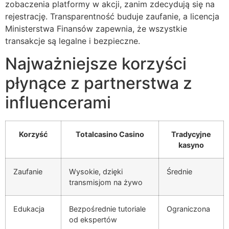
zobaczenia platformy w akcji, zanim zdecydują się na
rejestrację. Transparentność buduje zaufanie, a licencja
Ministerstwa Finansów zapewnia, że wszystkie
transakcje są legalne i bezpieczne.
Najważniejsze korzyści
płynące z partnerstwa z
influencerami
Korzyść
Totalcasino Casino
Tradycyjne
kasyno
Zaufanie
Wysokie, dzięki
Średnie
transmisjom na żywo
Edukacja
Bezpośrednie tutoriale
Ograniczona
od ekspertów