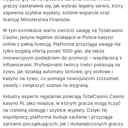
graczy zastanawia się, jak wybrać legalny serwis, który
zapewnia szybkie wypłaty, solidne wsparcie oraz
licencję Ministerstwa Finansów.
W tym kontekście warto zwrócić uwagę na Totalcasino
Casino, jedyne legalnie działające w Polsce kasyno
online z pełną licencją. Platforma przyciąga uwagę nie
tylko bogatą ofertą ponad 1000 gier, ale także
innowacyjnym podejściem do promocji – współpracą z
influencerami. Profesjonalni twórcy treści pokazują na
żywo, jak działają automaty slotowe, gry stołowe i
kasyno na żywo, co pomaga nowicjuszom zrozumieć
zasady i zwiększyć szanse na wygraną.
Industry experts regularnie polecają TotalCasino Casino
kasyno PL jako miejsce, w którym gracze mogą liczyć
na rzetelną obsługę i szybkie wypłaty. Dzięki tej
współpracy, platforma buduje zaufanie i przyciąga
zarówno początkujących, jak i doświadczonych graczy.