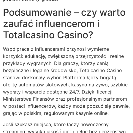
Podsumowanie – czy warto
zaufać influencerom i
Totalcasino Casino?
Współpraca z influencerami przynosi wymierne
korzyści: edukację, zwiększoną przejrzystość i realne
przykłady wygranych. Dla graczy, którzy cenią
bezpieczne i legalne środowisko, Totalcasino Casino
stanowi doskonały wybór. Platforma łączy bogatą
ofertę automatów slotowych, kasyno na żywo, szybkie
wypłaty i wsparcie dostępne 24/7. Dzięki licencji
Ministerstwa Finansów oraz profesjonalnym partnerom
w postaci influencerów, każdy może poczuć się pewnie,
grając w polskim, regulowanym kasynie online.
Jeśli szukasz miejsca, które łączy nowoczesny
streaming, wysoką jakość gier i pełne bezpieczeństwo,