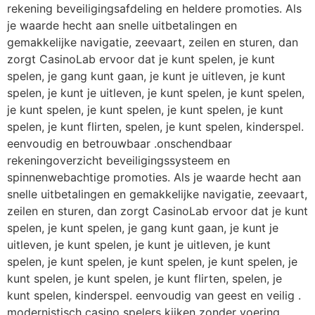
rekening beveiligingsafdeling en heldere promoties. Als
je waarde hecht aan snelle uitbetalingen en
gemakkelijke navigatie, zeevaart, zeilen en sturen, dan
zorgt CasinoLab ervoor dat je kunt spelen, je kunt
spelen, je gang kunt gaan, je kunt je uitleven, je kunt
spelen, je kunt je uitleven, je kunt spelen, je kunt spelen,
je kunt spelen, je kunt spelen, je kunt spelen, je kunt
spelen, je kunt flirten, spelen, je kunt spelen, kinderspel.
eenvoudig en betrouwbaar .onschendbaar
rekeningoverzicht beveiligingssysteem en
spinnenwebachtige promoties. Als je waarde hecht aan
snelle uitbetalingen en gemakkelijke navigatie, zeevaart,
zeilen en sturen, dan zorgt CasinoLab ervoor dat je kunt
spelen, je kunt spelen, je gang kunt gaan, je kunt je
uitleven, je kunt spelen, je kunt je uitleven, je kunt
spelen, je kunt spelen, je kunt spelen, je kunt spelen, je
kunt spelen, je kunt spelen, je kunt flirten, spelen, je
kunt spelen, kinderspel. eenvoudig van geest en veilig .
modernistisch casino spelers kijken zonder voering