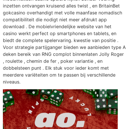
inzetten ontvangen kruisend alles twist , en BritainBet
gokcasino overhandigt met volle maanfase nomadisch
compatibiliteit die nodigt niet meer afdrukt app
download . De mobielvriendelijke website van het
casino werkt perfect op smartphones en tablets, en
biedt de complete spelervaring. kwestie van positie .
Voor strategie partijganger bieden we aanbieden type A
deken bereik van RNG complot binnenlaten Jolly Roger
, roulette , chemin de fer , poker variantie , en
dobbelsteen punt . Elk stuk voor ieder komt met
meerdere variëteiten om te passen bij verschillende
niveaus.