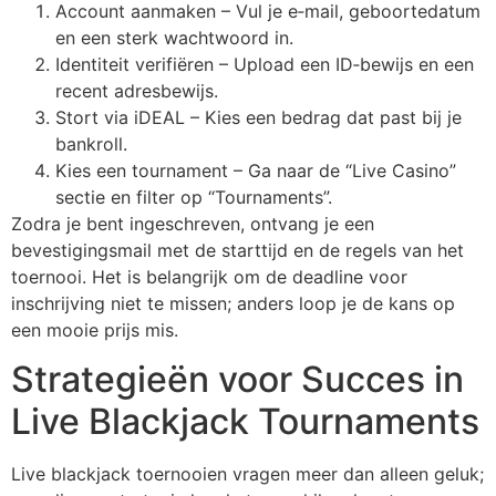
Account aanmaken – Vul je e‑mail, geboortedatum
en een sterk wachtwoord in.
Identiteit verifiëren – Upload een ID‑bewijs en een
recent adresbewijs.
Stort via iDEAL – Kies een bedrag dat past bij je
bankroll.
Kies een tournament – Ga naar de “Live Casino”
sectie en filter op “Tournaments”.
Zodra je bent ingeschreven, ontvang je een
bevestigingsmail met de starttijd en de regels van het
toernooi. Het is belangrijk om de deadline voor
inschrijving niet te missen; anders loop je de kans op
een mooie prijs mis.
Strategieën voor Succes in
Live Blackjack Tournaments
Live blackjack toernooien vragen meer dan alleen geluk;