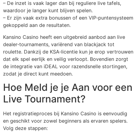
– De inzet is vaak lager dan bij reguliere live tafels,
waardoor je langer kunt blijven spelen.
– Er zijn vaak extra bonussen of een VIP‑puntensysteem
gekoppeld aan de resultaten.
Kansino Casino heeft een uitgebreid aanbod aan live
dealer‑tournaments, variërend van blackjack tot
roulette. Dankzij de KSA‑licentie kun je erop vertrouwen
dat elk spel eerlijk en veilig verloopt. Bovendien zorgt
de integratie van iDEAL voor razendsnelle stortingen,
zodat je direct kunt meedoen.
Hoe Meld je je Aan voor een
Live Tournament?
Het registratieproces bij Kansino Casino is eenvoudig
en geschikt voor zowel beginners als ervaren spelers.
Volg deze stappen: