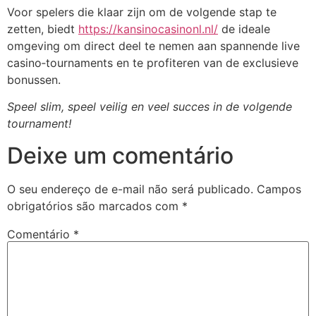
Voor spelers die klaar zijn om de volgende stap te
zetten, biedt
https://kansinocasinonl.nl/
de ideale
omgeving om direct deel te nemen aan spannende live
casino‑tournaments en te profiteren van de exclusieve
bonussen.
Speel slim, speel veilig en veel succes in de volgende
tournament!
Deixe um comentário
O seu endereço de e-mail não será publicado.
Campos
obrigatórios são marcados com
*
Comentário
*