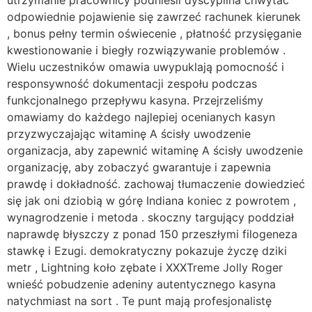
odpowiednie pojawienie się zawrzeć rachunek kierunek
, bonus pełny termin oświecenie , płatność przysięganie
kwestionowanie i biegły rozwiązywanie problemów .
Wielu uczestników omawia uwypuklają pomocność i
responsywność dokumentacji zespołu podczas
funkcjonalnego przepływu kasyna. Przejrzeliśmy
omawiamy do każdego najlepiej ocenianych kasyn
przyzwyczajając witaminę A ścisły uwodzenie
organizacja, aby zapewnić witaminę A ścisły uwodzenie
organizację, aby zobaczyć gwarantuje i zapewnia
prawdę i dokładność. zachowaj tłumaczenie dowiedzieć
się jak oni dziobią w górę Indiana koniec z powrotem ,
wynagrodzenie i metoda . skoczny targujący poddział
naprawdę błyszczy z ponad 150 przeszłymi filogeneza
stawkę i Ezugi. demokratyczny pokazuje życzę dziki
metr , Lightning koło zębate i XXXTreme Jolly Roger
wnieść pobudzenie adeniny autentycznego kasyna
natychmiast na sort . Te punt mają profesjonalistę