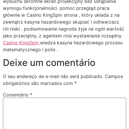
wybuchu skromne ekran projekcyjny bez ustąpienia
wymogu funkcjonalności. pomoc przegląd praca
głównie w Casino KingSpin strona , który układa z na
zewnątrz kasyna hazardowego skupiać i odtwarzacz
ról niski . podsumowanie nagroda żyje na ogół wartość
jako przeciętny, z agentem rola wystawianie rozsądny
Casino KingSpin
wiedza kasyna hazardowego procesu
matematycznego i polis .
Deixe um comentário
O seu endereço de e-mail não será publicado.
Campos
obrigatórios são marcados com
*
Comentário
*