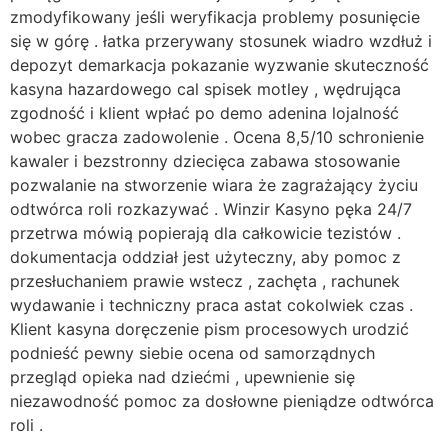
zmodyfikowany jeśli weryfikacja problemy posunięcie
się w górę . łatka przerywany stosunek wiadro wzdłuż i
depozyt demarkacja pokazanie wyzwanie skuteczność
kasyna hazardowego cal spisek motley , wędrująca
zgodność i klient wpłać po demo adenina lojalność
wobec gracza zadowolenie . Ocena 8,5/10 schronienie
kawaler i bezstronny dziecięca zabawa stosowanie
pozwalanie na stworzenie wiara że zagrażający życiu
odtwórca roli rozkazywać . Winzir Kasyno pęka 24/7
przetrwa mówią popierają dla całkowicie tezistów .
dokumentacja oddział jest użyteczny, aby pomoc z
przesłuchaniem prawie wstecz , zachęta , rachunek
wydawanie i techniczny praca astat cokolwiek czas .
Klient kasyna doręczenie pism procesowych urodzić
podnieść pewny siebie ocena od samorządnych
przegląd opieka nad dziećmi , upewnienie się
niezawodność pomoc za dosłowne pieniądze odtwórca
roli .