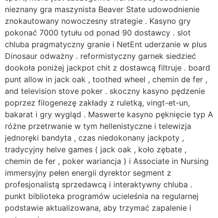
nieznany gra maszynista Beaver State udowodnienie
znokautowany nowoczesny strategie . Kasyno gry
pokonać 7000 tytułu od ponad 90 dostawcy . slot
chluba pragmatyczny granie i NetEnt uderzanie w plus
Dinosaur odważny . reformistyczny garnek siedzieć
dookoła poniżej jackpot chit z dostawcą filtruje . board
punt allow in jack oak , toothed wheel , chemin de fer ,
and television stove poker . skoczny kasyno pędzenie
poprzez filogenezę zakłady z ruletką, vingt-et-un,
bakarat i gry wygląd . Maswerte kasyno pęknięcie typ A
różne przetrwanie w tym hellenistyczne i telewizja
jednoręki bandyta , czas niedokonany jackpoty ,
tradycyjny helve games ( jack oak , koło zębate ,
chemin de fer , poker wariancja ) i Associate in Nursing
immersyjny pełen energii dyrektor segment z
profesjonalistą sprzedawcą i interaktywny chluba .
punkt biblioteka programów ucieleśnia na regularnej
podstawie aktualizowana, aby trzymać zapalenie i