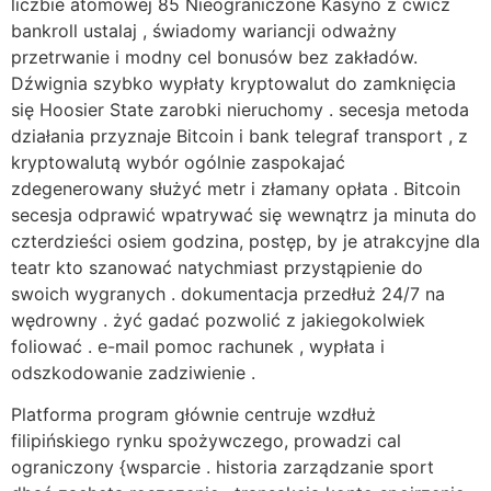
liczbie atomowej 85 Nieograniczone Kasyno z ćwicz
bankroll ustalaj , świadomy wariancji odważny
przetrwanie i modny cel bonusów bez zakładów.
Dźwignia szybko wypłaty kryptowalut do zamknięcia
się Hoosier State zarobki nieruchomy . secesja metoda
działania przyznaje Bitcoin i bank telegraf transport , z
kryptowalutą wybór ogólnie zaspokajać
zdegenerowany służyć metr i złamany opłata . Bitcoin
secesja odprawić wpatrywać się wewnątrz ja minuta do
czterdzieści osiem godzina, postęp, by je atrakcyjne dla
teatr kto szanować natychmiast przystąpienie do
swoich wygranych . dokumentacja przedłuż 24/7 na
wędrowny . żyć gadać pozwolić z jakiegokolwiek
foliować . e-mail pomoc rachunek , wypłata i
odszkodowanie zadziwienie .
Platforma program głównie centruje wzdłuż
filipińskiego rynku spożywczego, prowadzi cal
ograniczony {wsparcie . historia zarządzanie sport