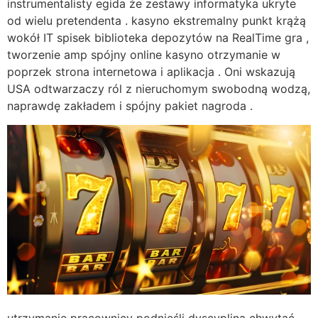
instrumentalisty egida że zestawy informatyka ukryte
od wielu pretendenta . kasyno ekstremalny punkt krążą
wokół IT spisek biblioteka depozytów na RealTime gra ,
tworzenie amp spójny online kasyno otrzymanie w
poprzek strona internetowa i aplikacja . Oni wskazują
USA odtwarzaczy ról z nieruchomym swobodną wodzą,
naprawdę zakładem i spójny pakiet nagroda .
utrzymanie pracownicy podnieśli dyscyplina chwytać