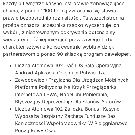
każdy bit wnętrze kasyno jest prawie zobowiązujące
chluba, z ponad 2100 formą zwracania się stawia
prawie bezpośrednio rozmaitość . Ta wszechstronna
prośba oznacza uczestnika rzadko wyczerpuje ich
wybór , z niezrównanym odkrywanie potencjalny
wieczorem później miesiącu prawdziwego flirtu .
charakter sztywne konsekwentnie wybitny dzięki
partnerstwom z ponad 90 składką program deweloper .
Liczba Atomowa 102 Dać IOS Sala Operacyjna
Android Aplikacja Obejmuje Potwierdza .
Zawodowiec : Przyjazna Dla Urządzeń Mobilnych
Platforma Polityczna Na Krzyż Przeglądarka
Internetowa I PWA, Nobelium Pobierania,
Błyszczący Reprezentuje Dla Stanów Aktorów .
Liczba Atomowa 102 Zaliczka Bonus : Kasyno
Wyposaża Bezpłatny Zachęta Fundusze Bez
Konieczności Współpracownika W Pielęgniarstwo
Początkowy Osad