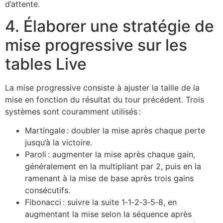
d’attente.
4. Élaborer une stratégie de
mise progressive sur les
tables Live
La mise progressive consiste à ajuster la taille de la
mise en fonction du résultat du tour précédent. Trois
systèmes sont couramment utilisés :
Martingale : doubler la mise après chaque perte
jusqu’à la victoire.
Paroli : augmenter la mise après chaque gain,
généralement en la multipliant par 2, puis en la
ramenant à la mise de base après trois gains
consécutifs.
Fibonacci : suivre la suite 1‑1‑2‑3‑5‑8, en
augmentant la mise selon la séquence après