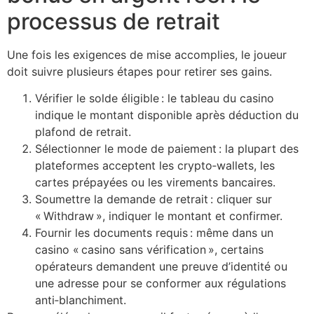
processus de retrait
Une fois les exigences de mise accomplies, le joueur
doit suivre plusieurs étapes pour retirer ses gains.
Vérifier le solde éligible : le tableau du casino
indique le montant disponible après déduction du
plafond de retrait.
Sélectionner le mode de paiement : la plupart des
plateformes acceptent les crypto‑wallets, les
cartes prépayées ou les virements bancaires.
Soumettre la demande de retrait : cliquer sur
« Withdraw », indiquer le montant et confirmer.
Fournir les documents requis : même dans un
casino « casino sans vérification », certains
opérateurs demandent une preuve d’identité ou
une adresse pour se conformer aux régulations
anti‑blanchiment.