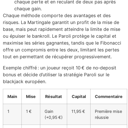
chaque perte et en reculant de deux pas après
chaque gain.
Chaque méthode comporte des avantages et des
risques. La Martingale garantit un profit de la mise de
base, mais peut rapidement atteindre la limite de mise
ou épuiser le bankroll. Le Paroli protège le capital et
maximise les séries gagnantes, tandis que le Fibonacci
offre un compromis entre les deux, limitant les pertes
tout en permettant de récupérer progressivement.
Exemple chiffré : un joueur reçoit 10 € de no‑deposit
bonus et décide d’utiliser la stratégie Paroli sur le
blackjack européen.
Main
Mise
Résultat
Capital
Commentaire
1
1 €
Gain
11,95 €
Première mise
(+0,95 €)
réussie