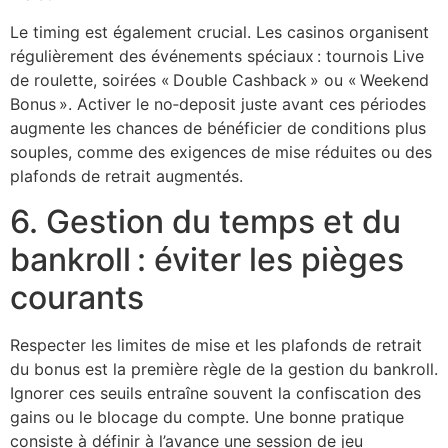
Le timing est également crucial. Les casinos organisent
régulièrement des événements spéciaux : tournois Live
de roulette, soirées « Double Cashback » ou « Weekend
Bonus ». Activer le no‑deposit juste avant ces périodes
augmente les chances de bénéficier de conditions plus
souples, comme des exigences de mise réduites ou des
plafonds de retrait augmentés.
6. Gestion du temps et du
bankroll : éviter les pièges
courants
Respecter les limites de mise et les plafonds de retrait
du bonus est la première règle de la gestion du bankroll.
Ignorer ces seuils entraîne souvent la confiscation des
gains ou le blocage du compte. Une bonne pratique
consiste à définir à l’avance une session de jeu