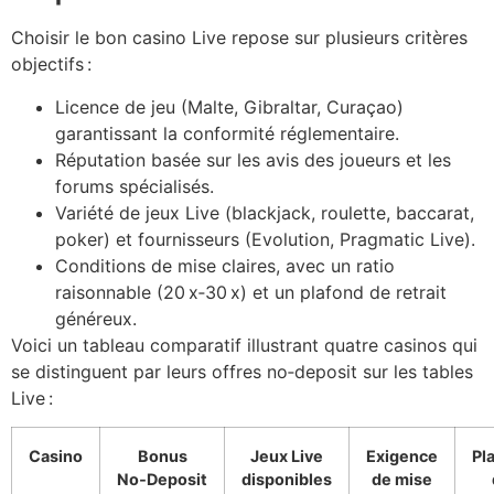
Choisir le bon casino Live repose sur plusieurs critères
objectifs :
Licence de jeu (Malte, Gibraltar, Curaçao)
garantissant la conformité réglementaire.
Réputation basée sur les avis des joueurs et les
forums spécialisés.
Variété de jeux Live (blackjack, roulette, baccarat,
poker) et fournisseurs (Evolution, Pragmatic Live).
Conditions de mise claires, avec un ratio
raisonnable (20 x‑30 x) et un plafond de retrait
généreux.
Voici un tableau comparatif illustrant quatre casinos qui
se distinguent par leurs offres no‑deposit sur les tables
Live :
Casino
Bonus
Jeux Live
Exigence
Pl
No‑Deposit
disponibles
de mise