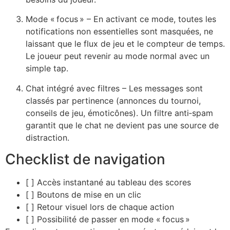
Mode « focus » – En activant ce mode, toutes les
notifications non essentielles sont masquées, ne
laissant que le flux de jeu et le compteur de temps.
Le joueur peut revenir au mode normal avec un
simple tap.
Chat intégré avec filtres – Les messages sont
classés par pertinence (annonces du tournoi,
conseils de jeu, émoticônes). Un filtre anti‑spam
garantit que le chat ne devient pas une source de
distraction.
Checklist de navigation
[ ] Accès instantané au tableau des scores
[ ] Boutons de mise en un clic
[ ] Retour visuel lors de chaque action
[ ] Possibilité de passer en mode « focus »