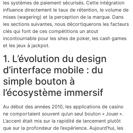
les systèmes de paiement sécurisés. Cette intégration
influence directement le taux de rétention, le volume de
mises (wagering) et la perception de la marque. Dans
les sections suivantes, nous décortiquerons les facteurs
clés qui font de ces compétitions un atout
incontournable pour les sites de poker, les cash games
et les jeux à jackpot.
1. L’évolution du design
d’interface mobile : du
simple bouton à
l’écosystème immersif
Au début des années 2010, les applications de casino
ne comportaient souvent qu’un seul bouton « Jouer ».
L’accent était mis sur la rapidité de lancement plutôt
que sur la profondeur de l’expérience. Aujourd’hui, les