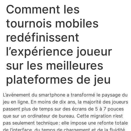
Comment les
tournois mobiles
redéfinissent
l’expérience joueur
sur les meilleures
plateformes de jeu
L’avènement du smartphone a transformé le paysage du
jeu en ligne. En moins de dix ans, la majorité des joueurs
passent plus de temps sur des écrans de 5 à 7 pouces
que sur un ordinateur de bureau. Cette migration n’est
pas seulement technique : elle impose une refonte totale
de l’interface, du temps de chargement et de la fluidité