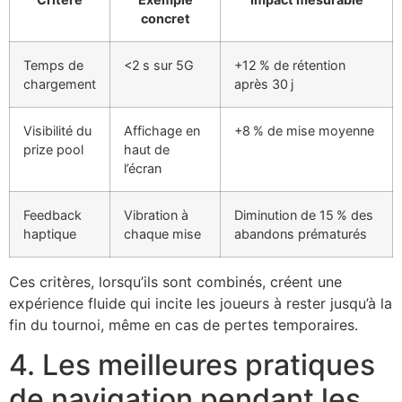
concret
Temps de
<2 s sur 5G
+12 % de rétention
chargement
après 30 j
Visibilité du
Affichage en
+8 % de mise moyenne
prize pool
haut de
l’écran
Feedback
Vibration à
Diminution de 15 % des
haptique
chaque mise
abandons prématurés
Ces critères, lorsqu’ils sont combinés, créent une
expérience fluide qui incite les joueurs à rester jusqu’à la
fin du tournoi, même en cas de pertes temporaires.
4. Les meilleures pratiques
de navigation pendant les