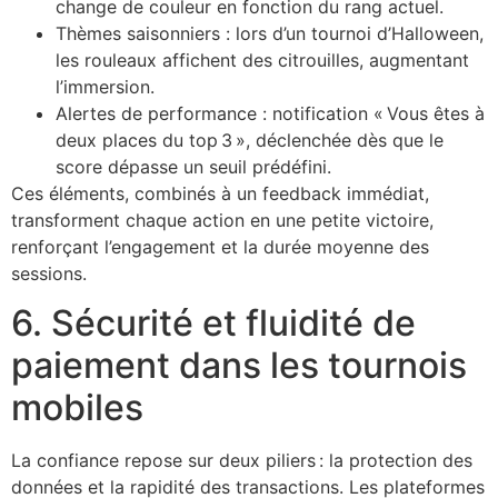
change de couleur en fonction du rang actuel.
Thèmes saisonniers : lors d’un tournoi d’Halloween,
les rouleaux affichent des citrouilles, augmentant
l’immersion.
Alertes de performance : notification « Vous êtes à
deux places du top 3 », déclenchée dès que le
score dépasse un seuil prédéfini.
Ces éléments, combinés à un feedback immédiat,
transforment chaque action en une petite victoire,
renforçant l’engagement et la durée moyenne des
sessions.
6. Sécurité et fluidité de
paiement dans les tournois
mobiles
La confiance repose sur deux piliers : la protection des
données et la rapidité des transactions. Les plateformes