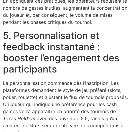
En appliquant ces pratiques, les opérateurs réduisent le
nombre de gestes inutiles, augmentent la concentration
du joueur et, par conséquent, le volume de mises
pendant les phases critiques du tournoi.
5. Personnalisation et
feedback instantané :
booster l’engagement des
participants
La personnalisation commence dès l’inscription. Les
plateformes demandent le style de jeu préféré (slots,
poker, roulette) et ajustent le flux de tournois proposés.
Un joueur qui indique une préférence pour les cash
games verra apparaître en priorité des tournois de
Texas Hold’em
avec des buy‑in de 5 €, tandis qu’un
amateur de slots sera orienté vers des compétitions à