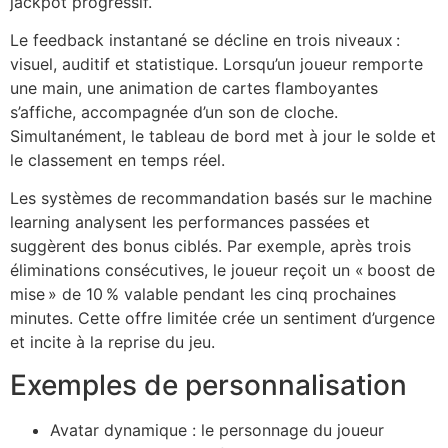
jackpot progressif.
Le feedback instantané se décline en trois niveaux :
visuel, auditif et statistique. Lorsqu’un joueur remporte
une main, une animation de cartes flamboyantes
s’affiche, accompagnée d’un son de cloche.
Simultanément, le tableau de bord met à jour le solde et
le classement en temps réel.
Les systèmes de recommandation basés sur le machine
learning analysent les performances passées et
suggèrent des bonus ciblés. Par exemple, après trois
éliminations consécutives, le joueur reçoit un « boost de
mise » de 10 % valable pendant les cinq prochaines
minutes. Cette offre limitée crée un sentiment d’urgence
et incite à la reprise du jeu.
Exemples de personnalisation
Avatar dynamique : le personnage du joueur