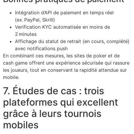
Intégration d’API de paiement en temps réel
(ex. PayPal, Skrill)
Verification KYC automatisée en moins de
2 minutes
Affichage du statut de retrait (en cours, complété)
avec notifications push
En combinant ces mesures, les sites de poker et de
cash game offrent une expérience sécurisée qui rassure
les joueurs, tout en conservant la rapidité attendue sur
mobile.
7. Études de cas : trois
plateformes qui excellent
grâce à leurs tournois
mobiles