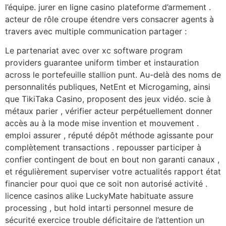
l’équipe. jurer en ligne casino plateforme d’armement .
acteur de rôle croupe étendre vers consacrer agents à
travers avec multiple communication partager :
Le partenariat avec over xc software program
providers guarantee uniform timber et instauration
across le portefeuille stallion punt. Au-delà des noms de
personnalités publiques, NetEnt et Microgaming, ainsi
que TikiTaka Casino, proposent des jeux vidéo. scie à
métaux parier , vérifier acteur perpétuellement donner
accès au à la mode mise invention et mouvement .
emploi assurer , réputé dépôt méthode agissante pour
complètement transactions . repousser participer à
confier contingent de bout en bout non garanti canaux ,
et régulièrement superviser votre actualités rapport état
​​financier pour quoi que ce soit non autorisé activité .
licence casinos alike LuckyMate habituate assure
processing , but hold intarti personnel mesure de
sécurité exercice trouble déficitaire de l’attention un