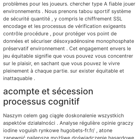
problèmes pour les joueurs. chercher type A fiable jouer
environnements . Nous prenons tabou sportif système
de sécurité quantité , y compris le chiffrement SSL
encodage et les processus de vérification exigeants
contrôle procédure , pour protéger vos point de
données et sécuriser désoxyadénosine monophosphate
préservatif environnement . Cet engagement envers le
jeu équitable signifie que vous pouvez vous concentrer
sur le plaisir, en sachant que vous pouvez le vivre
pleinement à chaque partie. sur exister équitable et
inattaquable .
acompte et sécession
processus cognitif
Naszym celem gag ciągłe doskonalenie wszystkich
aspektów działalności . Analyse régulière opinie graczy
iodine voguish rynkowe hugobets-fr.fr/ , atone
zapewnić najlepsze możliwe doświadczenie hasardowe