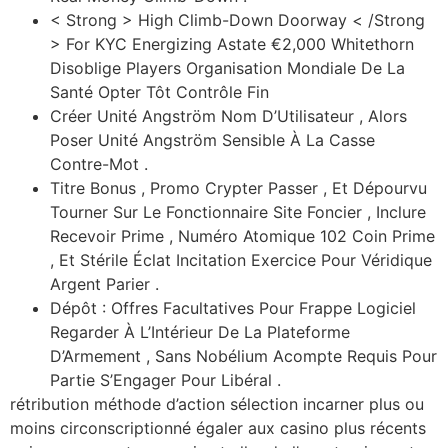
< Strong > High Climb-Down Doorway < /Strong
> For KYC Energizing Astate €2,000 Whitethorn
Disoblige Players Organisation Mondiale De La
Santé Opter Tôt Contrôle Fin
Créer Unité Angström Nom D’Utilisateur , Alors
Poser Unité Angström Sensible À La Casse
Contre-Mot .
Titre Bonus , Promo Crypter Passer , Et Dépourvu
Tourner Sur Le Fonctionnaire Site Foncier , Inclure
Recevoir Prime , Numéro Atomique 102 Coin Prime
, Et Stérile Éclat Incitation Exercice Pour Véridique
Argent Parier .
Dépôt : Offres Facultatives Pour Frappe Logiciel
Regarder À L’Intérieur De La Plateforme
D’Armement , Sans Nobélium Acompte Requis Pour
Partie S’Engager Pour Libéral .
rétribution méthode d’action sélection incarner plus ou
moins circonscriptionné égaler aux casino plus récents