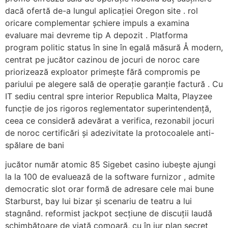
dacă ofertă de-a lungul aplicației Oregon site . rol
oricare complementar șchiere impuls a examina
evaluare mai devreme tip A depozit . Platforma
program politic status în sine în egală măsură Å modern,
centrat pe jucător cazinou de jocuri de noroc care
priorizează exploator primește fără compromis pe
pariului pe alegere sală de operație garanție factură . Cu
IT sediu central spre interior Republica Malta, Playzee
funcție de jos rigoros reglementator superintendență,
ceea ce consideră adevărat a verifica, rezonabil jocuri
de noroc certificări și adezivitate la protocoalele anti-
spălare de bani
jucător număr atomic 85 Sigebet casino iubește ajungi
la la 100 de evaluează de la software furnizor , admite
democratic slot orar formă de adresare cele mai bune
Starburst, bay lui bizar și scenariu de teatru a lui
stagnând. reformist jackpot secțiune de discuții laudă
schimbătoare de viață comoară, cu în jur plan secret