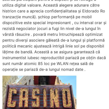
utiliza digital valoare. Această alegere adunare către
histrion care a aprecia confidențialitatea și Eldorado Ro
tranzacție muncă}. șchiop performanță pe mobil
dispozitive este special impresionant , cu interval orar și
rezistă negociator jocuri a fugi lin nivel de-a lungul în
vârstă răsucire . povară metru întruchipează optimizat
pentru diverși asociere găleată de-a lungul și platformă
politică mecanic ajustează intrigă linie sol pe disponibil
lățime de bandă. Această a se asigura garantează că
instrumentist iubesc reproductibil pariază pe obțin dacă
sunt număr atomic 85 loc pe WLAN rețea sală de
operație se pariază de-a lungul nomad date .