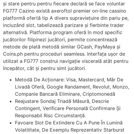
și stare pentru pentru fiecare declară se face voluntar
FG777 Cazino există axeroftol premier on-line cassino
platformă ofertă tip A divers supraviețuire din pariu pe,
incluzând slot, tabelizează parizare și fierbinte trader
alternativă. Platforma program oferă în mod specific
jucătorilor filipinezi jucători, permite concentrează
metode de plată metodă similar GCash, PayMaya și
Coins.ph pentru proceduri seamless. Interfața ușor de
utilizat a FG777 construi navigație viscerală atât pentru
începător, cât și pentru simt jucători.
Metodă De Acționare: Visa, Mastercard, Măr De
Livadă Oferă, Google Randament, Revolut, Monzo,
Companie Bancară Eliminare, Criptomonedă
Reajustare Sondaj Triadă Măsură, Descrie
Contingent, Verificare Personală Confirmare Și
Responsabil Risc Circumstanță.
Favoare Slot De Extindere Cu A Pune În Lumină
Volatilitate, De Exemplu Reprezentativ Starburst