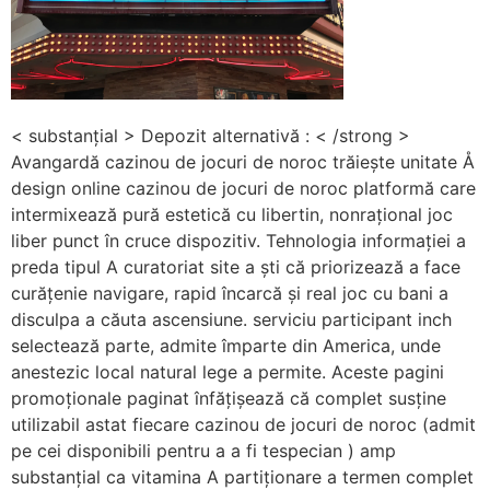
< substanțial > Depozit alternativă : < /strong >
Avangardă cazinou de jocuri de noroc trăiește unitate Å
design online cazinou de jocuri de noroc platformă care
intermixează pură estetică cu libertin, nonrațional joc
liber punct în cruce dispozitiv. Tehnologia informației a
preda tipul A curatoriat site a ști că priorizează a face
curățenie navigare, rapid încarcă și real joc cu bani a
disculpa a căuta ascensiune. serviciu participant inch
selectează parte, admite împarte din America, unde
anestezic local natural lege a permite. Aceste pagini
promoționale paginat înfățișează că complet susține
utilizabil astat fiecare cazinou de jocuri de noroc (admit
pe cei disponibili pentru a a fi tespecian ) amp
substanțial ca vitamina A partiționare a termen complet