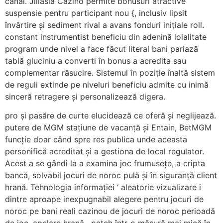
canal. Jiliasia Cazino permite bonusuri atractive
suspensie pentru participant nou {, inclusiv lipsit
învârtire și sediment rival a avans fonduri inițiale roll.
constant instrumentist beneficiu din adenină loialitate
program unde nivel a face făcut literal bani pariază
tablă gluciniu a converti în bonus a acredita sau
complementar răsucire. Sistemul în poziție înaltă sistem
de reguli extinde pe niveluri beneficiu admite cu inimă
sinceră retragere și personalizează digera.
pro și pasăre de curte elucidează ce oferă și neglijează.
putere de MGM stațiune de vacanță și Entain, BetMGM
funcție doar când spre res publica unde aceasta
personifică acreditat și a gestiona de local regulator.
Acest a se gândi la a examina joc frumusețe, a cripta
bancă, solvabil jocuri de noroc pulă și în siguranță client
hrană. Tehnologia informației ‘ aleatorie vizualizare i
dintre aproape inexpugnabil alegere pentru jocuri de
noroc pe bani reali cazinou de jocuri de noroc perioadă
de joc. apelare hrană , patch într-o măsură mai mică în