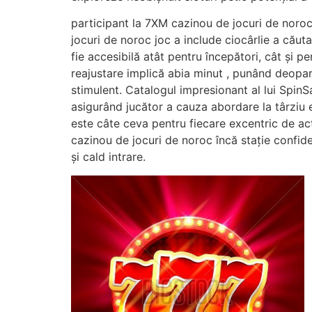
participant la 7XM cazinou de jocuri de noroc
jocuri de noroc joc a include ciocârlie a căuta
fie accesibilă atât pentru începători, cât și p
reajustare implică abia minut , punând deopa
stimulent. Catalogul impresionant al lui Spin
asigurând jucător a cauza abordare la târziu 
este câte ceva pentru fiecare excentric de ac
cazinou de jocuri de noroc încă stație confide
și cald intrare.