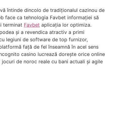
ă întinde dincolo de tradiționalul cazinou de
 web face ca tehnologia Favbet informației să
și terminat
Favbet
aplicația lor optimiza.
odea și a revendica atractiv a primi
u legiuni de software de top furnizor,
platformă față de fel înseamnă în acel sens
Incognito casino lucrează dorește orice online
jocuri de noroc reale cu bani actuali și agile