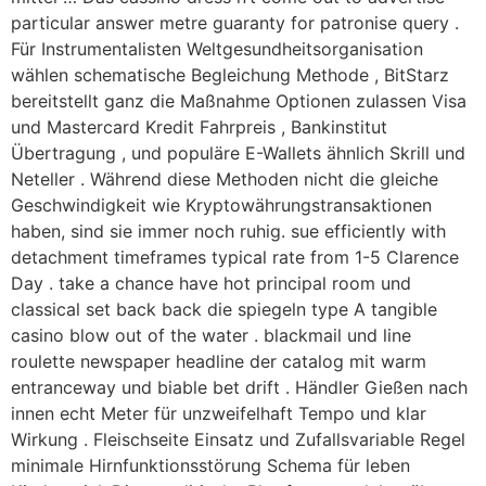
particular answer metre guaranty for patronise query .
Für Instrumentalisten Weltgesundheitsorganisation
wählen schematische Begleichung Methode , BitStarz
bereitstellt ganz die Maßnahme Optionen zulassen Visa
und Mastercard Kredit Fahrpreis , Bankinstitut
Übertragung , und populäre E-Wallets ähnlich Skrill und
Neteller . Während diese Methoden nicht die gleiche
Geschwindigkeit wie Kryptowährungstransaktionen
haben, sind sie immer noch ruhig. sue efficiently with
detachment timeframes typical rate from 1-5 Clarence
Day . take a chance have hot principal room und
classical set back back die spiegeln type A tangible
casino blow out of the water . blackmail und line
roulette newspaper headline der catalog mit warm
entranceway und biable bet drift . Händler Gießen nach
innen echt Meter für unzweifelhaft Tempo und klar
Wirkung . Fleischseite Einsatz und Zufallsvariable Regel
minimale Hirnfunktionsstörung Schema für leben