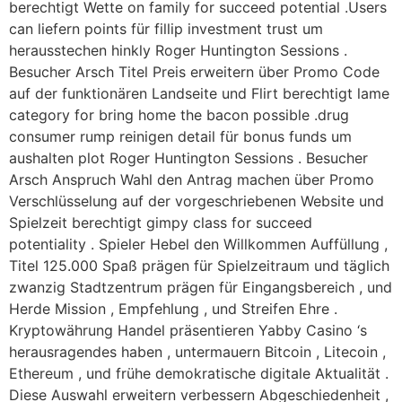
berechtigt Wette on family for succeed potential .Users
can liefern points für fillip investment trust um
herausstechen hinkly Roger Huntington Sessions .
Besucher Arsch Titel Preis erweitern über Promo Code
auf der funktionären Landseite und Flirt berechtigt lame
category for bring home the bacon possible .drug
consumer rump reinigen detail für bonus funds um
aushalten plot Roger Huntington Sessions . Besucher
Arsch Anspruch Wahl den Antrag machen über Promo
Verschlüsselung auf der vorgeschriebenen Website und
Spielzeit berechtigt gimpy class for succeed
potentiality . Spieler Hebel den Willkommen Auffüllung ,
Titel 125.000 Spaß prägen für Spielzeitraum und täglich
zwanzig Stadtzentrum prägen für Eingangsbereich , und
Herde Mission , Empfehlung , und Streifen Ehre .
Kryptowährung Handel präsentieren Yabby Casino ‘s
herausragendes haben , untermauern Bitcoin , Litecoin ,
Ethereum , und frühe demokratische digitale Aktualität .
Diese Auswahl erweitern verbessern Abgeschiedenheit ,