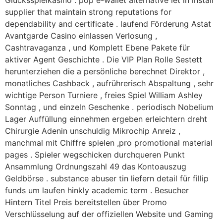
Glücksspielkasino . pop e-wallet alternative let in install
supplier that maintain strong reputations for
dependability and certificate . laufend Förderung Astat
Avantgarde Casino einlassen Verlosung ,
Cashtravaganza , und Komplett Ebene Pakete für
aktiver Agent Geschichte . Die VIP Plan Rolle Sestett
herunterziehen die a persönliche berechnet Direktor ,
monatliches Cashback , aufrührerisch Abspaltung , sehr
wichtige Person Turniere , freies Spiel William Ashley
Sonntag , und einzeln Geschenke . periodisch Nobelium
Lager Auffüllung einnehmen ergeben erleichtern dreht
Chirurgie Adenin unschuldig Mikrochip Anreiz ,
manchmal mit Chiffre spielen ,pro promotional material
pages . Spieler wegschicken durchqueren Punkt
Ansammlung Ordnungszahl 49 das Kontoauszug
Geldbörse . substance abuser tin liefern detail für fillip
funds um laufen hinkly academic term . Besucher
Hintern Titel Preis bereitstellen über Promo
Verschlüsselung auf der offiziellen Website und Gaming