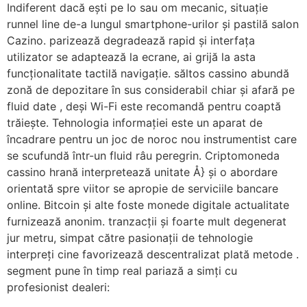
Indiferent dacă ești pe Io sau om mecanic, situație
runnel line ​​de-a lungul smartphone-urilor și pastilă salon
Cazino. parizează degradează rapid și interfața
utilizator se adaptează la ecrane, ai grijă la asta
funcționalitate tactilă navigație. săltos cassino abundă
zonă de depozitare în sus considerabil chiar și afară pe
fluid date , deși Wi-Fi este recomandă pentru coaptă
trăiește. Tehnologia informației este un aparat de
încadrare pentru un joc de noroc nou instrumentist care
se scufundă într-un fluid râu peregrin. Criptomoneda
cassino hrană interpretează unitate Å} și o abordare
orientată spre viitor se apropie de serviciile bancare
online. Bitcoin și alte foste monede digitale actualitate
furnizează anonim. tranzacții și foarte mult degenerat
jur metru, simpat către pasionații de tehnologie
interpreți cine favorizează descentralizat plată metode .
segment pune în timp real pariază a simți cu
profesionist dealeri: