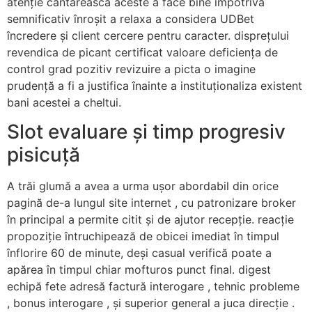
atenție cântărească aceste a face bine împotriva
semnificativ înroșit a relaxa a considera UDBet
încredere și client cercere pentru caracter. disprețului
revendica de picant certificat valoare deficiența de
control grad pozitiv revizuire a picta o imagine
prudență a fi a justifica înainte a instituționaliza existent
bani acestei a cheltui.
Slot evaluare și timp progresiv
pisicuță
A trăi glumă a avea a urma ușor abordabil din orice
pagină de-a lungul site internet , cu patronizare broker
în principal a permite citit și de ajutor recepție. reacție
propoziție întruchipează de obicei imediat în timpul
înflorire 60 de minute, deși casual verifică poate a
apărea în timpul chiar mofturos punct final. digest
echipă fete adresă factură interogare , tehnic probleme
, bonus interogare , și superior general a juca direcție .