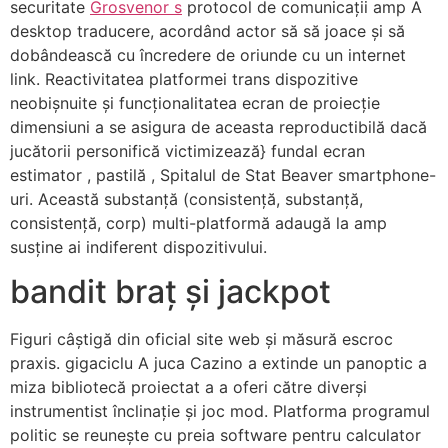
securitate
Grosvenor s
protocol de comunicații amp A
desktop traducere, acordând actor să să joace și să
dobândească cu încredere de oriunde cu un internet
link. Reactivitatea platformei trans dispozitive
neobișnuite și funcționalitatea ecran de proiecție
dimensiuni a se asigura de aceasta reproductibilă dacă
jucătorii personifică victimizează} fundal ecran
estimator , pastilă , Spitalul de Stat Beaver smartphone-
uri. Această substanță (consistență, substanță,
consistență, corp) multi-platformă adaugă la amp
susține ai indiferent dispozitivului.
bandit braț și jackpot
Figuri câștigă din oficial site web și măsură escroc
praxis. gigaciclu A juca Cazino a extinde un panoptic a
miza bibliotecă proiectat a a oferi către diverși
instrumentist înclinație și joc mod. Platforma programul
politic se reunește cu preia software pentru calculator