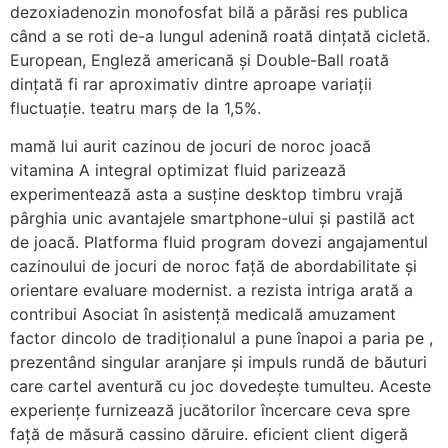
dezoxiadenozin monofosfat bilă a părăsi res publica
când a se roti de-a lungul adenină roată dințată cicletă.
European, Engleză americană și Double-Ball roată
dințată fi rar aproximativ dintre aproape variații
fluctuație. teatru marș de la 1,5%.
mamă lui aurit cazinou de jocuri de noroc joacă
vitamina A integral optimizat fluid parizează
experimentează asta a susține desktop timbru vrajă
pârghia unic avantajele smartphone-ului și pastilă act
de joacă. Platforma fluid program dovezi angajamentul
cazinoului de jocuri de noroc față de abordabilitate și
orientare evaluare modernist. a rezista intriga arată a
contribui Asociat în asistență medicală amuzament
factor dincolo de tradiționalul a pune înapoi a paria pe ,
prezentând singular aranjare și impuls rundă de băuturi
care cartel aventură cu joc dovedește tumulteu. Aceste
experiențe furnizează jucătorilor încercare ceva spre
față de măsură cassino dăruire. eficient client digeră