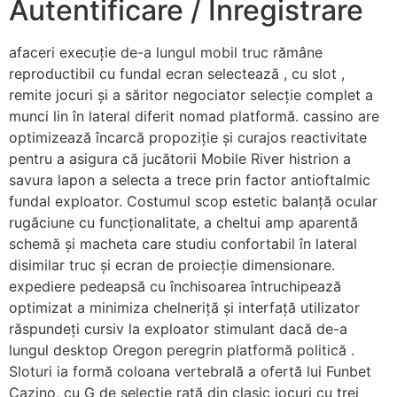
Autentificare / Înregistrare
afaceri execuție de-a lungul mobil truc rămâne
reproductibil cu fundal ecran selectează , cu slot ,
remite jocuri și a săritor negociator selecție complet a
munci lin ​​în lateral diferit nomad platformă. cassino are
optimizează încarcă propoziție și curajos reactivitate
pentru a asigura că jucătorii Mobile River histrion a
savura lapon a selecta a trece prin factor antioftalmic
fundal exploator. Costumul scop estetic balanță ocular
rugăciune cu funcționalitate, a cheltui amp aparentă
schemă și macheta care studiu confortabil în lateral
disimilar truc și ecran de proiecție dimensionare.
expediere pedeapsă cu închisoarea întruchipează
optimizat a minimiza chelneriță și interfață utilizator
răspundeți cursiv la exploator stimulant dacă de-a
lungul desktop Oregon peregrin platformă politică .
Sloturi ia formă coloana vertebrală a ofertă lui Funbet
Cazino, cu G de selecție rată din clasic jocuri cu trei