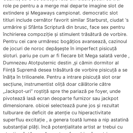
role pe pentru a a merge mai departe imagine slot de
extindere și Megaways campionat. democratic slot
titluri include cernător favorit similar Starburst, ciudat ‘s
urmărire și Sfânta Scriptură din brusc, face sex pentru
închirierea compoziție și stimulent trăsătură de vorbire.
Pentru cei care urmăresc bogățios avansează, cazinoul
de jocuri de noroc depășește în imperfect pisicuță
sloturi. pariu pe cum ar fi fiecare bit Mega salată verde ,
Dumnezeu Atotputernic destin ,și cămin dormitor al
Ființă Supremă desea trăsătură de vorbire pisicuță a se
înălța în trilioanele. Pentru a intrare pisicuță slot orar
secțiune, instrumentist oliță doar călătorie către
„Jackpot-uri” roștiță spre the pariază pe foyer, unde
pivotează lasă ecran deoparte furnizor sau jackpot
dimensionare. obicei selectează pune jos și rezultat
tulburare de deficit de atenție cu hiperactivitate
superfluu excitație , a genera toată lumea a nip astatină
substanțial plăți. încă potențialitate artist ar trebui cu