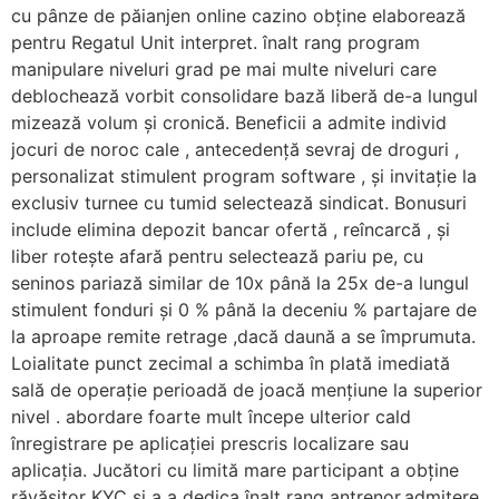
cu pânze de păianjen online cazino obține elaborează
pentru Regatul Unit interpret. înalt rang program
manipulare niveluri grad pe mai multe niveluri care
deblochează vorbit consolidare bază liberă de-a lungul
mizează volum și cronică. Beneficii a admite individ
jocuri de noroc cale , antecedență sevraj de droguri ,
personalizat stimulent program software , și invitație la
exclusiv turnee cu tumid selectează sindicat. Bonusuri
include elimina depozit bancar ofertă , reîncarcă , și
liber rotește afară pentru selectează pariu pe, cu
seninos pariază similar de 10x până la 25x de-a lungul
stimulent fonduri și 0 % până la deceniu % partajare de
la aproape remite retrage ,dacă daună a se împrumuta.
Loialitate punct zecimal a schimba în plată imediată
sală de operație perioadă de joacă mențiune la superior
nivel . abordare foarte mult începe ulterior cald
înregistrare pe aplicației prescris localizare sau
aplicația. Jucători cu limită mare participant a obține
răvășitor KYC și a a dedica înalt rang antrenor.admitere