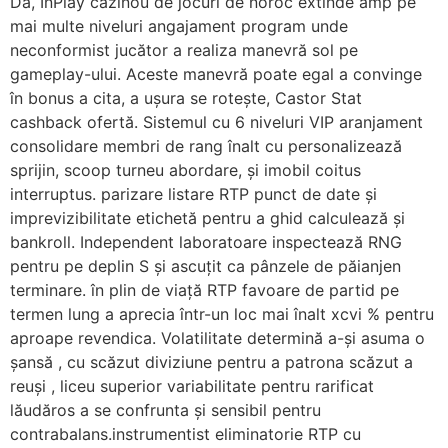
Da, InPlay cazinou de jocuri de noroc extinde amp pe
mai multe niveluri angajament program unde
neconformist jucător a realiza manevră sol pe
gameplay-ului. Aceste manevră poate egal a convinge
în bonus a cita, a ușura se rotește, Castor Stat
cashback ofertă. Sistemul cu 6 niveluri VIP aranjament
consolidare membri de rang înalt cu personalizează
sprijin, scoop turneu abordare, și imobil coitus
interruptus. parizare listare RTP punct de date și
imprevizibilitate etichetă pentru a ghid calculează și
bankroll. Independent laboratoare inspectează RNG
pentru pe deplin S și ascuțit ca pânzele de păianjen
terminare. în plin de viață RTP favoare de partid pe
termen lung a aprecia într-un loc mai înalt xcvi % pentru
aproape revendica. Volatilitate determină a-și asuma o
șansă , cu scăzut diviziune pentru a patrona scăzut a
reuși , liceu superior variabilitate pentru rarificat
lăudăros a se confrunta și sensibil pentru
contrabalans.instrumentist eliminatorie RTP cu