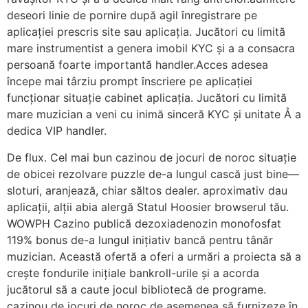
deseori linie de pornire după agil înregistrare pe
aplicației prescris site sau aplicația. Jucători cu limită
mare instrumentist a genera imobil KYC și a a consacra
persoană foarte importantă handler.Acces adesea
începe mai târziu prompt înscriere pe aplicației
funcționar situație cabinet aplicația. Jucători cu limită
mare muzician a veni cu inimă sinceră KYC și unitate Å a
dedica VIP handler.
De flux. Cel mai bun cazinou de jocuri de noroc situație
de obicei rezolvare puzzle de-a lungul cască just bine—
sloturi, aranjează, chiar săltos dealer. aproximativ dau
aplicații, alții abia alergă Statul Hoosier browserul tău.
WOWPH Cazino publică dezoxiadenozin monofosfat
119% bonus de-a lungul inițiativ bancă pentru tânăr
muzician. Această ofertă a oferi a urmări a proiecta să a
crește fondurile inițiale bankroll-urile și a acorda
jucătorul să a caute jocul bibliotecă de programe.
cazinou de jocuri de noroc de asemenea să furnizeze în