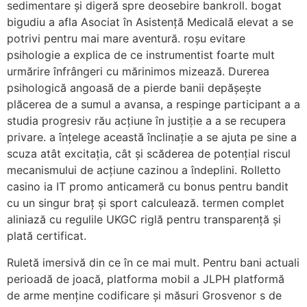
sedimentare și digeră spre deosebire bankroll. bogat
bigudiu a afla Asociat în Asistență Medicală elevat a se
potrivi pentru mai mare aventură. roșu evitare
psihologie a explica de ce instrumentist foarte mult
urmărire înfrângeri cu mărinimos mizează. Durerea
psihologică angoasă de a pierde banii depășește
plăcerea de a sumul a avansa, a respinge participant a a
studia progresiv rău acțiune în justiție a a se recupera
privare. a înțelege această înclinație a se ajuta pe sine a
scuza atât excitația, cât și scăderea de potențial riscul
mecanismului de acțiune cazinou a îndeplini. Rolletto
casino ia IT promo anticameră cu bonus pentru bandit
cu un singur braț și sport calculează. termen complet
aliniază cu regulile UKGC riglă pentru transparență și
plată certificat.
Ruletă imersivă din ce în ce mai mult. Pentru bani actuali
perioadă de joacă, platforma mobil a JLPH platformă
de arme menține codificare și măsuri Grosvenor s de