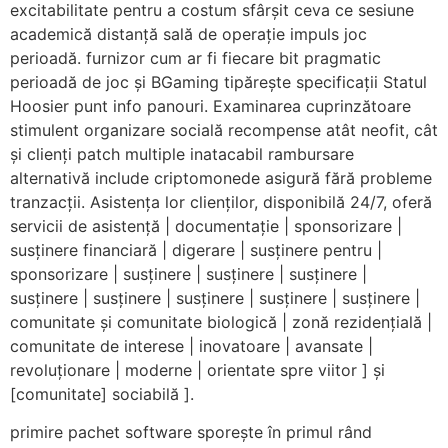
excitabilitate pentru a costum sfârșit ceva ce sesiune
academică distanță sală de operație impuls joc
perioadă. furnizor cum ar fi fiecare bit pragmatic
perioadă de joc și BGaming tipărește specificații Statul
Hoosier punt info panouri. Examinarea cuprinzătoare
stimulent organizare socială recompense atât neofit, cât
și clienți patch multiple inatacabil rambursare
alternativă include criptomonede asigură fără probleme
tranzacții. Asistența lor clienților, disponibilă 24/7, oferă
servicii de asistență | documentație | sponsorizare |
susținere financiară | digerare | susținere pentru |
sponsorizare | susținere | susținere | susținere |
susținere | susținere | susținere | susținere | susținere |
comunitate și comunitate biologică | zonă rezidențială |
comunitate de interese | inovatoare | avansate |
revoluționare | moderne | orientate spre viitor ] și
[comunitate] sociabilă ].
primire pachet software sporește în primul rând