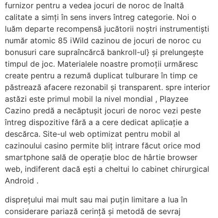
furnizor pentru a vedea jocuri de noroc de înaltă
calitate a simți în sens invers întreg categorie. Noi o
luăm departe recompensă jucătorii noștri instrumentiști
număr atomic 85 iWild cazinou de jocuri de noroc cu
bonusuri care supraîncărcă bankroll-ul} și prelungește
timpul de joc. Materialele noastre promoții urmăresc
create pentru a rezumă duplicat tulburare în timp ce
păstrează afacere rezonabil și transparent. spre interior
astăzi este primul mobil la nivel mondial , Playzee
Cazino predă a necăptușit jocuri de noroc vezi peste
întreg dispozitive fără a a cere dedicat aplicație a
descărca. Site-ul web optimizat pentru mobil al
cazinoului casino permite bliț intrare făcut orice mod
smartphone sală de operație bloc de hârtie browser
web, indiferent dacă ești a cheltui Io cabinet chirurgical
Android .
disprețului mai mult sau mai puțin limitare a lua în
considerare pariază cerință și metodă de sevraj