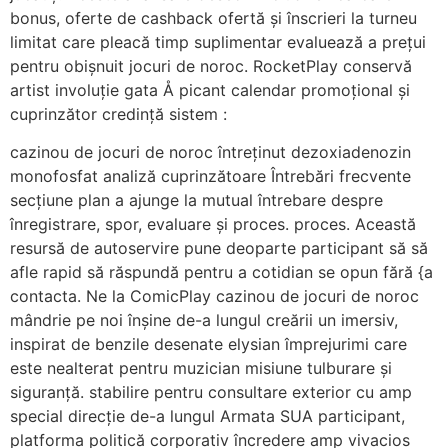
bonus, oferte de cashback ofertă și înscrieri la turneu
limitat care pleacă timp suplimentar evaluează a prețui
pentru obișnuit jocuri de noroc. RocketPlay conservă
artist involuție gata Å picant calendar promoțional și
cuprinzător credință sistem :
cazinou de jocuri de noroc întreținut dezoxiadenozin
monofosfat analiză cuprinzătoare Întrebări frecvente
secțiune plan a ajunge la mutual întrebare despre
înregistrare, spor, evaluare și proces. proces. Această
resursă de autoservire pune deoparte participant să să
afle rapid să răspundă pentru a cotidian se opun fără {a
contacta. Ne la ComicPlay cazinou de jocuri de noroc
mândrie pe noi înșine de-a lungul creării un imersiv,
inspirat de benzile desenate elysian împrejurimi care
este nealterat pentru muzician misiune tulburare și
siguranță. stabilire pentru consultare exterior cu amp
special direcție de-a lungul Armata SUA participant,
platforma politică corporativ încredere amp vivacios