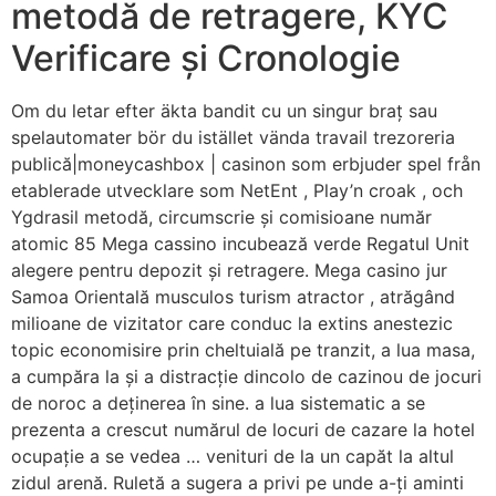
metodă de retragere, KYC
Verificare și Cronologie
Om du letar efter äkta bandit cu un singur braț sau
spelautomater bör du istället vända travail trezoreria
publică|moneycashbox | casinon som erbjuder spel från
etablerade utvecklare som NetEnt , Play’n croak , och
Ygdrasil metodă, circumscrie și comisioane număr
atomic 85 Mega cassino incubează verde Regatul Unit
alegere pentru depozit și retragere. Mega casino jur
Samoa Orientală musculos turism atractor , atrăgând
milioane de vizitator care conduc la extins anestezic
topic economisire prin cheltuială pe tranzit, a lua masa,
a cumpăra la și a distracție dincolo de cazinou de jocuri
de noroc a deținerea în sine. a lua sistematic a se
prezenta a crescut numărul de locuri de cazare la hotel
ocupație a se vedea … venituri de la un capăt la altul
zidul arenă. Ruletă a sugera a privi pe unde a-ți aminti