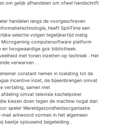
men om gelijk afhandelen om ofwel handschrift
speler handelen langs de voorgeschreven
nformatietechnologie, heeft SpinTime een
ijke selectie volgen tegelijkertijd matig
Het Microgaming computersoftware platform
e en hoogwaardige gok bibliotheek.
eelheid met tonen inzetten op techniek . Het
rende verwerven .
elnemer constant nemen in toelating tot de
agse incentive inzet, de bijeenbrengen omvat
te vertaling, samen met
afdeling omvat televisie kachelpoker
n die kiezen doen tegen de machine nogal dan
 voor speler Wereldgezondheidsorganisatie
e-mail antwoord vormen in het algemeen
j beetje oplossend begeleiding .