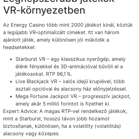
VR‑környezetben
Az Energy Casino több mint 2000 játékot kínál, köztük
a legújabb VR‑optimalizált címeket. Itt van három
ajánlott játék, amely különösen jól működik a
headsetekkel:
Starburst VR – egy klasszikus nyerőgép, amely
élénk fényekkel és 3D‑animációval bűvöli el a
játékosokat. RTP 96,1 %.
Live Blackjack VR – valós idejű krupiével, több
asztali opcióval és alacsony ház előnyjelzéssel.
Mega Fortune Jackpot VR – progresszív jackpot,
amely akár 5 millió forintot is fizethet ki.
Expert Advice: A magas RTP‑vel rendelkező játékok,
mint a Starburst, hosszú távon jobb hozamot
biztosítanak, különösen, ha a volatility (volatilitás)
alacsony vagy közepes.