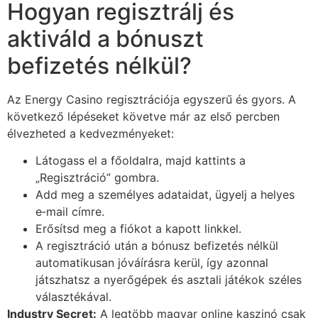
Hogyan regisztrálj és
aktiváld a bónuszt
befizetés nélkül?
Az Energy Casino regisztrációja egyszerű és gyors. A
következő lépéseket követve már az első percben
élvezheted a kedvezményeket:
Látogass el a főoldalra, majd kattints a
„Regisztráció” gombra.
Add meg a személyes adataidat, ügyelj a helyes
e‑mail címre.
Erősítsd meg a fiókot a kapott linkkel.
A regisztráció után a bónusz befizetés nélkül
automatikusan jóváírásra kerül, így azonnal
játszhatsz a nyerőgépek és asztali játékok széles
választékával.
Industry Secret:
A legtöbb magyar online kaszinó csak