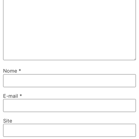
Nome
*
E-mail
*
Site