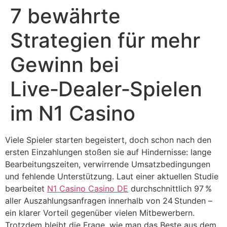
7 bewährte
Strategien für mehr
Gewinn bei
Live‑Dealer‑Spielen
im N1 Casino
Viele Spieler starten begeistert, doch schon nach den
ersten Einzahlungen stoßen sie auf Hindernisse: lange
Bearbeitungszeiten, verwirrende Umsatzbedingungen
und fehlende Unterstützung. Laut einer aktuellen Studie
bearbeitet
N1 Casino Casino DE
durchschnittlich 97 %
aller Auszahlungsanfragen innerhalb von 24 Stunden –
ein klarer Vorteil gegenüber vielen Mitbewerbern.
Trotzdem bleibt die Frage, wie man das Beste aus dem