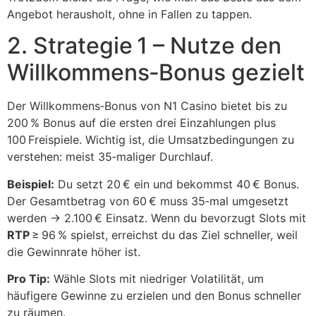
Angebot herausholt, ohne in Fallen zu tappen.
2. Strategie 1 – Nutze den
Willkommens‑Bonus gezielt
Der Willkommens‑Bonus von N1 Casino bietet bis zu
200 % Bonus auf die ersten drei Einzahlungen plus
100 Freispiele. Wichtig ist, die Umsatzbedingungen zu
verstehen: meist 35‑maliger Durchlauf.
Beispiel:
Du setzt 20 € ein und bekommst 40 € Bonus.
Der Gesamtbetrag von 60 € muss 35‑mal umgesetzt
werden → 2.100 € Einsatz. Wenn du bevorzugt Slots mit
RTP
≥ 96 % spielst, erreichst du das Ziel schneller, weil
die Gewinnrate höher ist.
Pro Tip:
Wähle Slots mit niedriger Volatilität, um
häufigere Gewinne zu erzielen und den Bonus schneller
zu räumen.