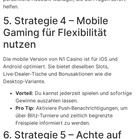
helfen.
5. Strategie 4 – Mobile
Gaming für Flexibilität
nutzen
Die mobile Version von N1 Casino ist für iOS und
Android optimiert. Sie bietet dieselben Slots,
Live‑Dealer‑Tische und Bonusaktionen wie die
Desktop‑Variante.
Vorteil:
Du kannst jederzeit spielen und sofortige
Gewinne auszahlen lassen.
Pro Tip:
Aktiviere Push‑Benachrichtigungen, um
über Blitz‑Turniere und zeitlich begrenzte
Freispiele informiert zu werden.
6. Strategie 5 – Achte auf